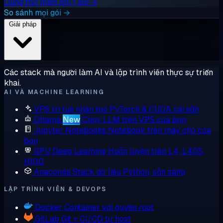
Dùng thử miễn phí 1 giờ →
So sánh mọi gói →
Giải pháp
Các stack mà người làm AI và lập trình viên thực sự triển
khai.
AI VÀ MACHINE LEARNING
VPS trí tuệ nhân tạo
PyTorch & CUDA cài sẵn
Ollama
New
Chạy LLM trên VPS của bạn
Jupyter Notebooks
Notebook trên máy chủ của
bạn
GPU Deep Learning
Huấn luyện trên L4, L40S,
H100
Anaconda
Stack dữ liệu Python, sẵn sàng
LẬP TRÌNH VIÊN & DEVOPS
Docker
Container với quyền root
GitLab
Git + CI/CD tự host