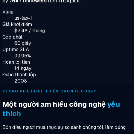
by
764+ reviewers
trên Trustpilot.
Vùng
us-lax-1
Giá khởi điểm
$2.48 / tháng
Cấp phát
60 giây
Uptime SLA
99.95%
Hoàn lại tiền
14 ngày
Được thành lập
2008
VÌ SAO NHÀ PHÁT TRIỂN CHỌN CLOUDZY
Một người am hiểu công nghệ
yêu
thích
Bốn điều người mua thực sự so sánh chúng tôi, làm đúng.