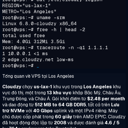
REGION="us-lax-1"
METRO="Los Angeles"
root@vps:~#
uname -srm
Linux 6.8.0-cloudzy x86_64
root@vps:~#
free -h | head -2
total used free
Mem: 4.0Gi 312Mi 3.5Gi
root@vps:~#
traceroute -n -q1 1.1.1.1
1 10.0.0.1 <1 ms
2 edge.cloudzy.net low-ms
root@vps:~#
_
Tổng quan về VPS tại Los Angeles
Cloudzy
chạy
us-lax-1
khu vực trong
Los Angeles
khu
vực đô thị, một trong
13 khu vực
khắp Bắc Mỹ, Châu Âu,
Trung Đông, và Châu Á. Gói khởi điểm từ
$2.48 per month
và dao động từ
512 MB to 64 GB DDR5
, tất cả trên
Lưu
trữ NVMe
với
40 Gbps
uplink và một IPv4 riêng. Máy
chủ được cấp phát trong
60 giây
trên AMD EPYC. Cloudzy
đã hoạt động độc lập từ
2008
và được đánh giá
4.6 / 5