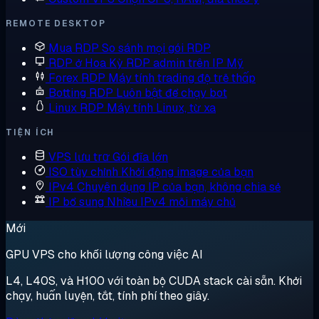
REMOTE DESKTOP
Mua RDP
So sánh mọi gói RDP
RDP ở Hoa Kỳ
RDP admin trên IP Mỹ
Forex RDP
Máy tính trading độ trễ thấp
Botting RDP
Luôn bật để chạy bot
Linux RDP
Máy tính Linux, từ xa
TIỆN ÍCH
VPS lưu trữ
Gói đĩa lớn
ISO tùy chỉnh
Khởi động image của bạn
IPv4 Chuyên dụng
IP của bạn, không chia sẻ
IP bổ sung
Nhiều IPv4 mỗi máy chủ
Mới
GPU VPS cho khối lượng công việc AI
L4, L40S, và H100 với toàn bộ CUDA stack cài sẵn. Khởi
chạy, huấn luyện, tắt, tính phí theo giây.