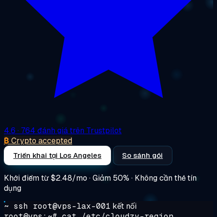
4.6
· 764 đánh giá trên Trustpilot
₿
Crypto accepted
Triển khai tại Los Angeles
So sánh gói
Khởi điểm từ
$2.48/mo
· Giảm 50% · Không cần thẻ tín
dụng
~ ssh root@vps-lax-001
kết nối
root@vps:~#
cat /etc/cloudzy-region