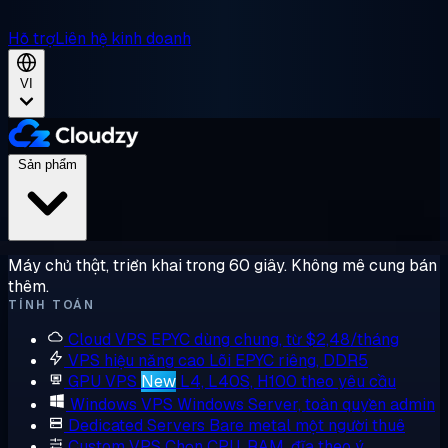
Hỗ trợ
Liên hệ kinh doanh
VI
Sản phẩm
Máy chủ thật, triển khai trong 60 giây. Không mê cung bán
thêm.
TÍNH TOÁN
Cloud VPS
EPYC dùng chung, từ $2,48/tháng
VPS hiệu năng cao
Lõi EPYC riêng, DDR5
GPU VPS
New
L4, L40S, H100 theo yêu cầu
Windows VPS
Windows Server, toàn quyền admin
Dedicated Servers
Bare metal một người thuê
Custom VPS
Chọn CPU, RAM, đĩa theo ý