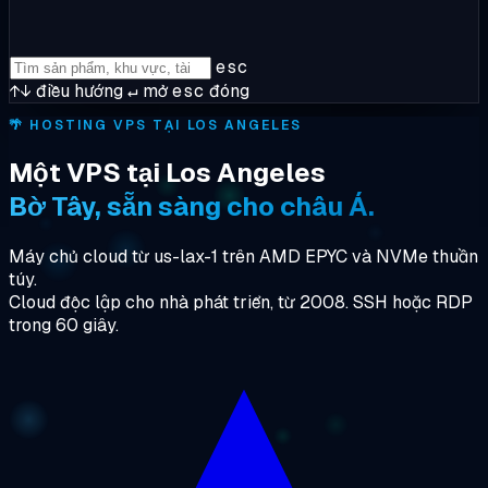
esc
↑↓
điều hướng
↵
mở
esc
đóng
🌴
HOSTING VPS TẠI LOS ANGELES
Một VPS tại Los Angeles
Bờ Tây, sẵn sàng cho châu Á.
Máy chủ cloud từ us-lax-1 trên AMD EPYC và NVMe thuần
túy.
Cloud độc lập cho nhà phát triển, từ 2008. SSH hoặc RDP
trong 60 giây.