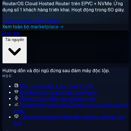
RouterOS Cloud Hosted Router trên EPYC + NVMe. Ứng
dụng số 1 khách hàng triển khai. Hoạt động trong 60 giây.
Triển khai MikroTik CHR →
Xem toàn bộ marketplace →
Định giá
Tài nguyên
Hướng dẫn và đội ngũ đứng sau đám mây độc lập.
HỌC
Blog
Hướng dẫn & ghi chú kỹ thuật
Kho kiến thức
Hướng dẫn từng bước
Phòng tin tức
Báo chí và thông báo
So sánh nhà cung cấp
Cloudzy so với các lựa chọn
khác
Tất cả tài nguyên
Hướng dẫn, tài liệu, công cụ, tin
tức