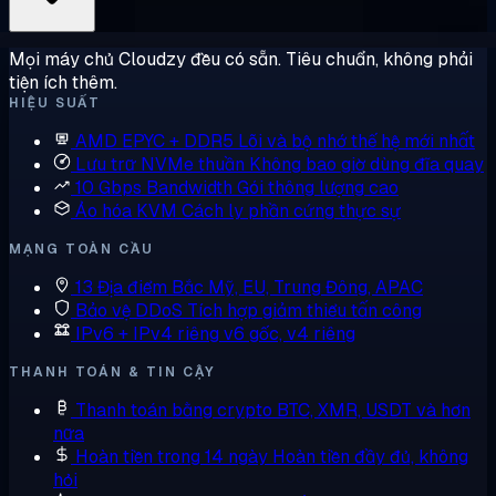
Mọi máy chủ Cloudzy đều có sẵn. Tiêu chuẩn, không phải
tiện ích thêm.
HIỆU SUẤT
AMD EPYC + DDR5
Lõi và bộ nhớ thế hệ mới nhất
Lưu trữ NVMe thuần
Không bao giờ dùng đĩa quay
10 Gbps Bandwidth
Gói thông lượng cao
Ảo hóa KVM
Cách ly phần cứng thực sự
MẠNG TOÀN CẦU
13 Địa điểm
Bắc Mỹ, EU, Trung Đông, APAC
Bảo vệ DDoS
Tích hợp giảm thiểu tấn công
IPv6 + IPv4 riêng
v6 gốc, v4 riêng
THANH TOÁN & TIN CẬY
Thanh toán bằng crypto
BTC, XMR, USDT và hơn
nữa
Hoàn tiền trong 14 ngày
Hoàn tiền đầy đủ, không
hỏi