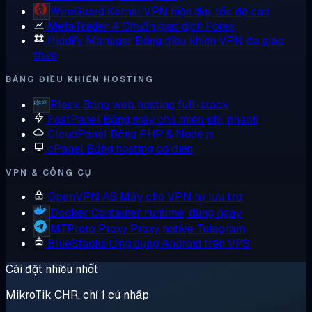
WireGuard
Kernel VPN hiện đại, tốc độ cao
MetaTrader 4
Chuẩn giao dịch Forex
Hiddify Manager
Bảng điều khiển VPN đa giao
thức
BẢNG ĐIỀU KHIỂN HOSTING
Plesk
Bảng web hosting full-stack
FastPanel
Bảng máy chủ miễn phí, nhanh
CloudPanel
Bảng PHP & Node.js
cPanel
Bảng hosting cổ điển
VPN & CÔNG CỤ
OpenVPN AS
Máy chủ VPN tự lưu trữ
Docker
Container runtime, dùng ngay
MTProto Proxy
Proxy native Telegram
BlueStacks
Ứng dụng Android trên VPS
Cài đặt nhiều nhất
MikroTik CHR, chỉ 1 cú nhấp