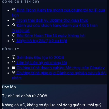
CÔNG CỤ & TIN CẬY
Kính Tròng
Kiểm tra mạng của chúng tôi từ IP của
bạn
Trạng thái dịch vụ
Uptime thời gian thực
Đánh giá của khách hàng
Đánh giá 4,6/5 trên
Trustpilot
Bảo Đảm Hoàn Tiền
14 ngày, không hỏi
Nhận hỗ trợ
24/7, kỹ sư thật
CÔNG TY
Giới thiệu
Độc lập từ 2008
Liên hệ
Liên hệ với chúng tôi
Chương trình doanh nghiệp
Mở rộng trên Cloudzy
Chương trình giáo dục
Dành cho nghiên cứu và đội
nhóm
Độc lập
Tự chủ tài chính từ 2008
Không có VC, không có áp lực hội đồng quản trị mỗi quý