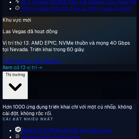
SLA uptime 99,95%
Cam kết uptime của chúng tôi
Hỗ trợ người thật 24/7
Kỹ sư thật, trong vài phút
Khu vực mới
Las Vegas đã hoạt động
Vị trí thứ 13: AMD EPYC, NVMe thuần và mạng 40 Gbps
tại Nevada. Triển khai trong 60 giây.
Triển khai tại Las Vegas →
Xem cả 13 vị trí →
Thị trường
Hơn 1000 ứng dụng triển khai chỉ với một cú nhấp, không
cài đặt, không rắc rối.
CÀI ĐẶT NHIỀU NHẤT
MikroTik CHR
RouterOS trên đám mây
aaPanel
Bảng hosting nhẹ