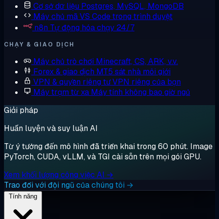
Cơ sở dữ liệu
Postgres, MySQL, MongoDB
Máy chủ mã
VS Code trong trình duyệt
n8n
Tự động hóa chạy 24/7
CHẠY & GIAO DỊCH
Máy chủ trò chơi
Minecraft, CS, ARK, v.v.
Forex & giao dịch
MT5 sát nhà môi giới
VPN & quyền riêng tư
VPN riêng của bạn
Máy trạm từ xa
Máy tính không bao giờ ngủ
Giải pháp
Huấn luyện và suy luận AI
Từ ý tưởng đến mô hình đã triển khai trong 60 phút. Image
PyTorch, CUDA, vLLM, và TGI cài sẵn trên mọi gói GPU.
Xem khối lượng công việc AI →
Trao đổi với đội ngũ của chúng tôi →
Tính năng