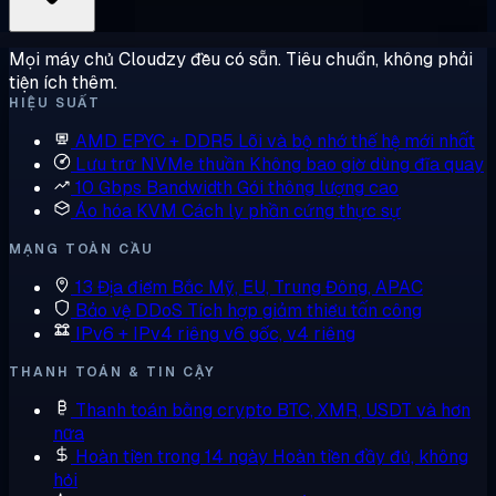
Mọi máy chủ Cloudzy đều có sẵn. Tiêu chuẩn, không phải
tiện ích thêm.
HIỆU SUẤT
AMD EPYC + DDR5
Lõi và bộ nhớ thế hệ mới nhất
Lưu trữ NVMe thuần
Không bao giờ dùng đĩa quay
10 Gbps Bandwidth
Gói thông lượng cao
Ảo hóa KVM
Cách ly phần cứng thực sự
MẠNG TOÀN CẦU
13 Địa điểm
Bắc Mỹ, EU, Trung Đông, APAC
Bảo vệ DDoS
Tích hợp giảm thiểu tấn công
IPv6 + IPv4 riêng
v6 gốc, v4 riêng
THANH TOÁN & TIN CẬY
Thanh toán bằng crypto
BTC, XMR, USDT và hơn
nữa
Hoàn tiền trong 14 ngày
Hoàn tiền đầy đủ, không
hỏi