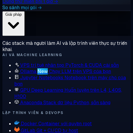
Dùng thử miễn phí 1 giờ →
So sánh mọi gói →
Giải pháp
Các stack mà người làm AI và lập trình viên thực sự triển
khai.
AI VÀ MACHINE LEARNING
VPS trí tuệ nhân tạo
PyTorch & CUDA cài sẵn
Ollama
New
Chạy LLM trên VPS của bạn
Jupyter Notebooks
Notebook trên máy chủ của
bạn
GPU Deep Learning
Huấn luyện trên L4, L40S,
H100
Anaconda
Stack dữ liệu Python, sẵn sàng
LẬP TRÌNH VIÊN & DEVOPS
Docker
Container với quyền root
GitLab
Git + CI/CD tự host