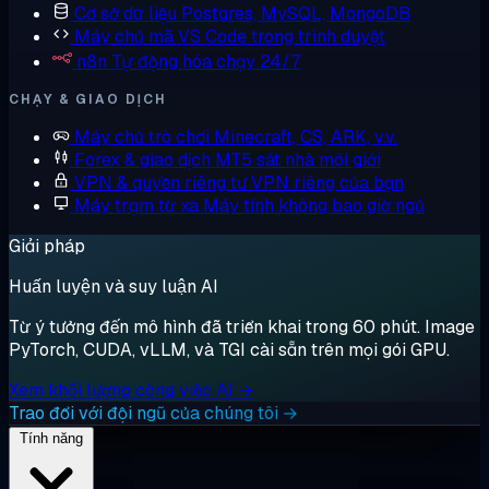
Cơ sở dữ liệu
Postgres, MySQL, MongoDB
Máy chủ mã
VS Code trong trình duyệt
n8n
Tự động hóa chạy 24/7
CHẠY & GIAO DỊCH
Máy chủ trò chơi
Minecraft, CS, ARK, v.v.
Forex & giao dịch
MT5 sát nhà môi giới
VPN & quyền riêng tư
VPN riêng của bạn
Máy trạm từ xa
Máy tính không bao giờ ngủ
Giải pháp
Huấn luyện và suy luận AI
Từ ý tưởng đến mô hình đã triển khai trong 60 phút. Image
PyTorch, CUDA, vLLM, và TGI cài sẵn trên mọi gói GPU.
Xem khối lượng công việc AI →
Trao đổi với đội ngũ của chúng tôi →
Tính năng