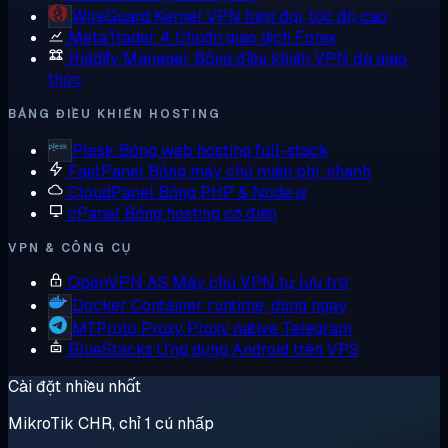
WireGuard
Kernel VPN hiện đại, tốc độ cao
MetaTrader 4
Chuẩn giao dịch Forex
Hiddify Manager
Bảng điều khiển VPN đa giao
thức
BẢNG ĐIỀU KHIỂN HOSTING
Plesk
Bảng web hosting full-stack
FastPanel
Bảng máy chủ miễn phí, nhanh
CloudPanel
Bảng PHP & Node.js
cPanel
Bảng hosting cổ điển
VPN & CÔNG CỤ
OpenVPN AS
Máy chủ VPN tự lưu trữ
Docker
Container runtime, dùng ngay
MTProto Proxy
Proxy native Telegram
BlueStacks
Ứng dụng Android trên VPS
Cài đặt nhiều nhất
MikroTik CHR, chỉ 1 cú nhấp