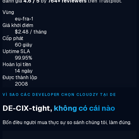
đánh giá
4.6 / 5
by
764+ reviewers
trên Trustpilot.
Vùng
eu-fra-1
Giá khởi điểm
$2.48 / tháng
Cấp phát
60 giây
Uptime SLA
99.95%
Hoàn lại tiền
14 ngày
Được thành lập
2008
VÌ SAO CÁC DEVELOPER CHỌN CLOUDZY TẠI DE
DE-CIX-tight,
không có cái nào
Bốn điều người mua thực sự so sánh chúng tôi, làm đúng.