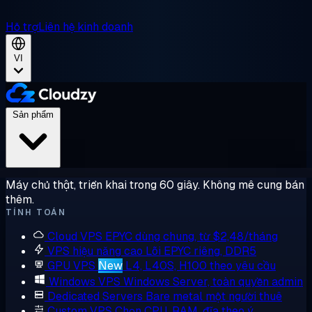
Hỗ trợ
Liên hệ kinh doanh
VI
Sản phẩm
Máy chủ thật, triển khai trong 60 giây. Không mê cung bán
thêm.
TÍNH TOÁN
Cloud VPS
EPYC dùng chung, từ $2,48/tháng
VPS hiệu năng cao
Lõi EPYC riêng, DDR5
GPU VPS
New
L4, L40S, H100 theo yêu cầu
Windows VPS
Windows Server, toàn quyền admin
Dedicated Servers
Bare metal một người thuê
Custom VPS
Chọn CPU, RAM, đĩa theo ý