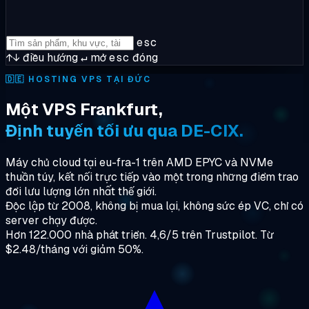
esc
↑↓
điều hướng
↵
mở
esc
đóng
🇩🇪
HOSTING VPS TẠI ĐỨC
Một VPS Frankfurt,
Định tuyến tối ưu qua DE-CIX.
Máy chủ cloud tại eu-fra-1 trên AMD EPYC và NVMe
thuần túy, kết nối trực tiếp vào một trong những điểm trao
đổi lưu lượng lớn nhất thế giới.
Độc lập từ 2008, không bị mua lại, không sức ép VC, chỉ có
server chạy được.
Hơn 122.000 nhà phát triển. 4,6/5 trên Trustpilot. Từ
$2.48/tháng với giảm 50%.