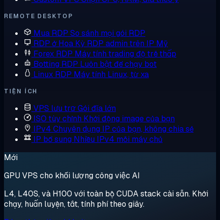
REMOTE DESKTOP
Mua RDP
So sánh mọi gói RDP
RDP ở Hoa Kỳ
RDP admin trên IP Mỹ
Forex RDP
Máy tính trading độ trễ thấp
Botting RDP
Luôn bật để chạy bot
Linux RDP
Máy tính Linux, từ xa
TIỆN ÍCH
VPS lưu trữ
Gói đĩa lớn
ISO tùy chỉnh
Khởi động image của bạn
IPv4 Chuyên dụng
IP của bạn, không chia sẻ
IP bổ sung
Nhiều IPv4 mỗi máy chủ
Mới
GPU VPS cho khối lượng công việc AI
L4, L40S, và H100 với toàn bộ CUDA stack cài sẵn. Khởi
chạy, huấn luyện, tắt, tính phí theo giây.