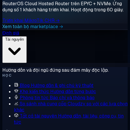
RouterOS Cloud Hosted Router trên EPYC + NVMe. Ứng
dụng số 1 khách hàng triển khai. Hoạt động trong 60 giây.
Triển khai MikroTik CHR →
Xem toàn bộ marketplace →
Định giá
Tài nguyên
Hướng dẫn và đội ngũ đứng sau đám mây độc lập.
HỌC
Blog
Hướng dẫn & ghi chú kỹ thuật
Kho kiến thức
Hướng dẫn từng bước
Phòng tin tức
Báo chí và thông báo
So sánh nhà cung cấp
Cloudzy so với các lựa chọn
khác
Tất cả tài nguyên
Hướng dẫn, tài liệu, công cụ, tin
tức