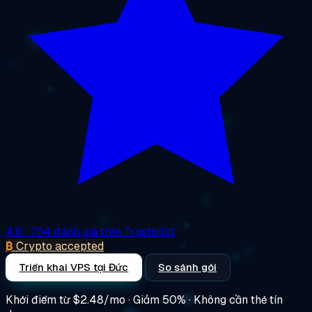
4.6
· 764 đánh giá trên Trustpilot
₿
Crypto accepted
Triển khai VPS tại Đức
So sánh gói
Khởi điểm từ
$2.48/mo
· Giảm 50% · Không cần thẻ tín