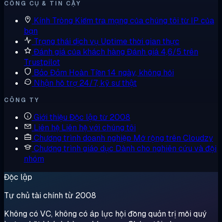
CÔNG CỤ & TIN CẬY
Kính Tròng
Kiểm tra mạng của chúng tôi từ IP của
bạn
Trạng thái dịch vụ
Uptime thời gian thực
Đánh giá của khách hàng
Đánh giá 4,6/5 trên
Trustpilot
Bảo Đảm Hoàn Tiền
14 ngày, không hỏi
Nhận hỗ trợ
24/7, kỹ sư thật
CÔNG TY
Giới thiệu
Độc lập từ 2008
Liên hệ
Liên hệ với chúng tôi
Chương trình doanh nghiệp
Mở rộng trên Cloudzy
Chương trình giáo dục
Dành cho nghiên cứu và đội
nhóm
Độc lập
Tự chủ tài chính từ 2008
Không có VC, không có áp lực hội đồng quản trị mỗi quý