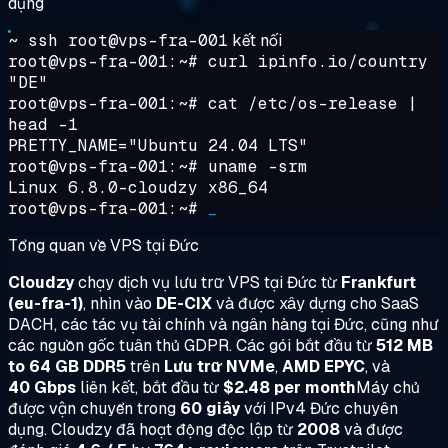
dụng
~ ssh root@vps-fra-001
kết nối
root@vps-fra-001:~#
curl ipinfo.io/country
"DE"
root@vps-fra-001:~#
cat /etc/os-release |
head -1
PRETTY_NAME="Ubuntu 24.04 LTS"
root@vps-fra-001:~#
uname -srm
Linux 6.8.0-cloudzy x86_64
root@vps-fra-001:~#
_
Tổng quan về VPS tại Đức
Cloudzy
chạy dịch vụ lưu trữ VPS tại Đức từ
Frankfurt
(eu-fra-1)
, nhìn vào
DE-CIX
và được xây dựng cho SaaS
DACH, các tác vụ tài chính và ngân hàng tại Đức, cũng như
các nguồn gốc tuân thủ GDPR. Các gói bắt đầu từ
512 MB
to 64 GB DDR5
trên
Lưu trữ NVMe
,
AMD EPYC
, và
40 Gbps
liên kết, bắt đầu từ
$2.48 per month
Máy chủ
được vận chuyển trong
60 giây
với IPv4 Đức chuyên
dụng. Cloudzy đã hoạt động độc lập từ
2008
và được