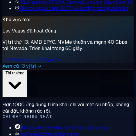
SLA uptime 99,95%
Cam kết uptime của chúng tôi
Hỗ trợ người thật 24/7
Kỹ sư thật, trong vài phút
Khu vực mới
Las Vegas đã hoạt động
Vị trí thứ 13: AMD EPYC, NVMe thuần và mạng 40 Gbps
tại Nevada. Triển khai trong 60 giây.
Triển khai tại Las Vegas →
Xem cả 13 vị trí →
Thị trường
Hơn 1000 ứng dụng triển khai chỉ với một cú nhấp, không
cài đặt, không rắc rối.
CÀI ĐẶT NHIỀU NHẤT
MikroTik CHR
RouterOS trên đám mây
aaPanel
Bảng hosting nhẹ