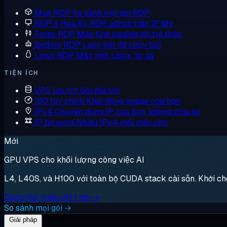
Mua RDP
So sánh mọi gói RDP
RDP ở Hoa Kỳ
RDP admin trên IP Mỹ
Forex RDP
Máy tính trading độ trễ thấp
Botting RDP
Luôn bật để chạy bot
Linux RDP
Máy tính Linux, từ xa
TIỆN ÍCH
VPS lưu trữ
Gói đĩa lớn
ISO tùy chỉnh
Khởi động image của bạn
IPv4 Chuyên dụng
IP của bạn, không chia sẻ
IP bổ sung
Nhiều IPv4 mỗi máy chủ
Mới
GPU VPS cho khối lượng công việc AI
L4, L40S, và H100 với toàn bộ CUDA stack cài sẵn. Khởi chạy,
Dùng thử miễn phí 1 giờ →
So sánh mọi gói →
Giải pháp