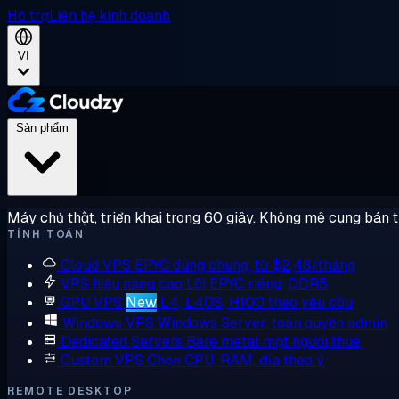
Hỗ trợ
Liên hệ kinh doanh
VI
Sản phẩm
Máy chủ thật, triển khai trong 60 giây. Không mê cung bán 
TÍNH TOÁN
Cloud VPS
EPYC dùng chung, từ $2,48/tháng
VPS hiệu năng cao
Lõi EPYC riêng, DDR5
GPU VPS
New
L4, L40S, H100 theo yêu cầu
Windows VPS
Windows Server, toàn quyền admin
Dedicated Servers
Bare metal một người thuê
Custom VPS
Chọn CPU, RAM, đĩa theo ý
REMOTE DESKTOP