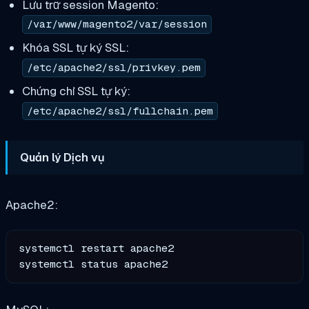
Lưu trữ session Magento:
/var/www/magento2/var/session
Khóa SSL tự ký SSL:
/etc/apache2/ssl/privkey.pem
Chứng chỉ SSL tự ký:
/etc/apache2/ssl/fullchain.pem
Quản lý Dịch vụ
Apache2:
systemctl restart apache2
