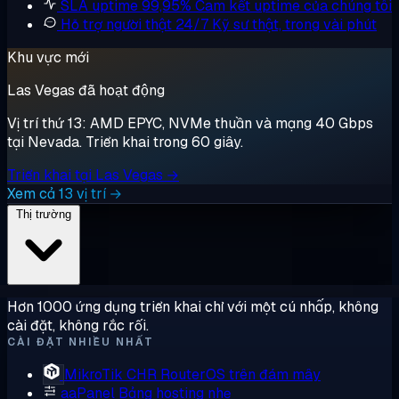
SLA uptime 99,95%
Cam kết uptime của chúng tôi
Hỗ trợ người thật 24/7
Kỹ sư thật, trong vài phút
Khu vực mới
Las Vegas đã hoạt động
Vị trí thứ 13: AMD EPYC, NVMe thuần và mạng 40 Gbps
tại Nevada. Triển khai trong 60 giây.
Triển khai tại Las Vegas →
Xem cả 13 vị trí →
Thị trường
Hơn 1000 ứng dụng triển khai chỉ với một cú nhấp, không
cài đặt, không rắc rối.
CÀI ĐẶT NHIỀU NHẤT
MikroTik CHR
RouterOS trên đám mây
aaPanel
Bảng hosting nhẹ