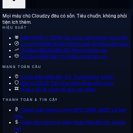
Mọi máy chủ Cloudzy đều có sẵn. Tiêu chuẩn, không phải
tiện ích thêm.
HIỆU SUẤT
AMD EPYC + DDR5
Lõi và bộ nhớ thế hệ mới nhất
Lưu trữ NVMe thuần
Không bao giờ dùng đĩa quay
10 Gbps Bandwidth
Gói thông lượng cao
Ảo hóa KVM
Cách ly phần cứng thực sự
MẠNG TOÀN CẦU
13 Địa điểm
Bắc Mỹ, EU, Trung Đông, APAC
Bảo vệ DDoS
Tích hợp giảm thiểu tấn công
IPv6 + IPv4 riêng
v6 gốc, v4 riêng
THANH TOÁN & TIN CẬY
Thanh toán bằng crypto
BTC, XMR, USDT và hơn
nữa
Hoàn tiền trong 14 ngày
Hoàn tiền đầy đủ, không
hỏi