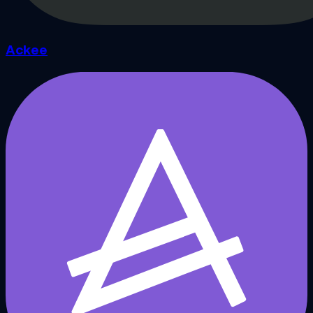
Ackee