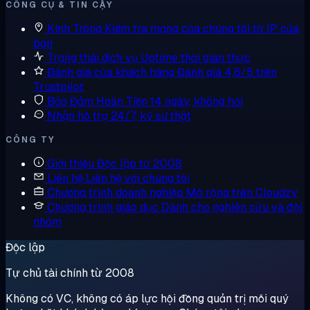
CÔNG CỤ & TIN CẬY
Kính Tròng
Kiểm tra mạng của chúng tôi từ IP của
bạn
Trạng thái dịch vụ
Uptime thời gian thực
Đánh giá của khách hàng
Đánh giá 4,6/5 trên
Trustpilot
Bảo Đảm Hoàn Tiền
14 ngày, không hỏi
Nhận hỗ trợ
24/7, kỹ sư thật
CÔNG TY
Giới thiệu
Độc lập từ 2008
Liên hệ
Liên hệ với chúng tôi
Chương trình doanh nghiệp
Mở rộng trên Cloudzy
Chương trình giáo dục
Dành cho nghiên cứu và đội
nhóm
Độc lập
Tự chủ tài chính từ 2008
Không có VC, không có áp lực hội đồng quản trị mỗi quý