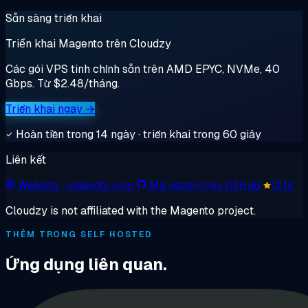
Sẵn sàng triển khai
Triển khai Magento trên Cloudzy
Các gói VPS tinh chỉnh sẵn trên AMD EPYC, NVMe, 40
Gbps. Từ $2.48/tháng.
Triển khai ngay →
Hoàn tiền trong 14 ngày · triển khai trong 60 giây
Liên kết
Website
· magento.com
Mã nguồn trên GitHub
12.1k
Cloudzy is not affiliated with the Magento project.
THÊM TRONG SELF HOSTED
Ứng dụng liên quan.