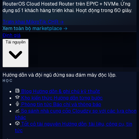
RouterOS Cloud Hosted Router trên EPYC + NVMe. Ứng
dụng số 1 khách hàng triển khai. Hoạt động trong 60 giây.
Triển khai MikroTik CHR →
Xem toàn bộ marketplace →
Định giá
Tài nguyên
Hướng dẫn và đội ngũ đứng sau đám mây độc lập.
HỌC
Blog
Hướng dẫn & ghi chú kỹ thuật
Kho kiến thức
Hướng dẫn từng bước
Phòng tin tức
Báo chí và thông báo
So sánh nhà cung cấp
Cloudzy so với các lựa chọn
khác
Tất cả tài nguyên
Hướng dẫn, tài liệu, công cụ, tin
tức