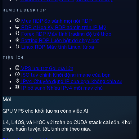
REMOTE DESKTOP
Mua RDP
So sánh mọi gói RDP
RDP ở Hoa Kỳ
RDP admin trên IP Mỹ
Forex RDP
Máy tính trading độ trễ thấp
Botting RDP
Luôn bật để chạy bot
Linux RDP
Máy tính Linux, từ xa
TIỆN ÍCH
VPS lưu trữ
Gói đĩa lớn
ISO tùy chỉnh
Khởi động image của bạn
IPv4 Chuyên dụng
IP của bạn, không chia sẻ
IP bổ sung
Nhiều IPv4 mỗi máy chủ
Mới
GPU VPS cho khối lượng công việc AI
L4, L40S, và H100 với toàn bộ CUDA stack cài sẵn. Khởi
chạy, huấn luyện, tắt, tính phí theo giây.