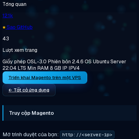
Tổng quan
12.1k
Sao GitHub
43
Lượt xem trang
Giấy phép
OSL-3.0
Phiên bản
2.4.6
OS
Ubuntu Server
22.04 LTS
Min RAM
8 GB
IP
IPV4
Triển khai Magento trên một VPS
← Tất cả ứng dụng
Truy cập Magento
Mở trình duyệt của bạn:
http://<server-ip>