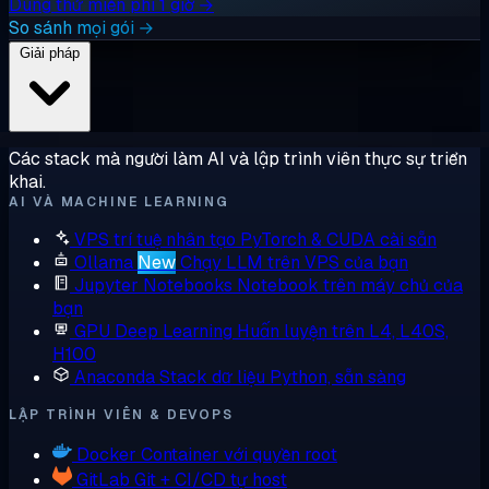
Dùng thử miễn phí 1 giờ →
So sánh mọi gói →
Giải pháp
Các stack mà người làm AI và lập trình viên thực sự triển
khai.
AI VÀ MACHINE LEARNING
VPS trí tuệ nhân tạo
PyTorch & CUDA cài sẵn
Ollama
New
Chạy LLM trên VPS của bạn
Jupyter Notebooks
Notebook trên máy chủ của
bạn
GPU Deep Learning
Huấn luyện trên L4, L40S,
H100
Anaconda
Stack dữ liệu Python, sẵn sàng
LẬP TRÌNH VIÊN & DEVOPS
Docker
Container với quyền root
GitLab
Git + CI/CD tự host