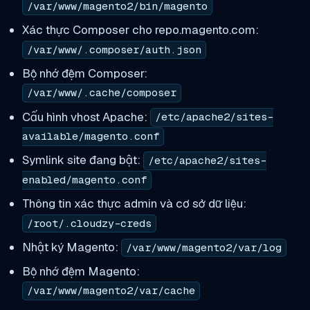
/var/www/magento2/bin/magento
Xác thực Composer cho repo.magento.com:
/var/www/.composer/auth.json
Bộ nhớ đệm Composer:
/var/www/.cache/composer
Cấu hình vhost Apache:
/etc/apache2/sites-
available/magento.conf
Symlink site đang bật:
/etc/apache2/sites-
enabled/magento.conf
Thông tin xác thực admin và cơ sở dữ liệu:
/root/.cloudzy-creds
Nhật ký Magento:
/var/www/magento2/var/log
Bộ nhớ đệm Magento:
/var/www/magento2/var/cache