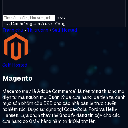
esc
↑↓
điều hướng
↵
mở
esc
đóng
Trang chủ
›
Thị trường
›
Self Hosted
Self Hosted
Magento
Magento (nay là Adobe Commerce) là nền tảng thương mại
điện tử mã nguồn mở. Quản lý đa cửa hàng, đa tiền tệ, danh
mục sản phẩm cấp B2B cho các nhà bán lẻ trực tuyến
nghiêm túc. Được sử dụng tại Coca-Cola, Ford và Helly
Hansen. Lựa chọn thay thế Shopify đáng tin cậy cho các
cửa hàng có GMV hàng năm từ $10M trở lên.