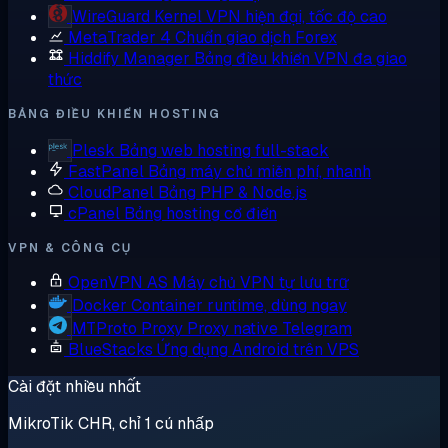
WireGuard
Kernel VPN hiện đại, tốc độ cao
MetaTrader 4
Chuẩn giao dịch Forex
Hiddify Manager
Bảng điều khiển VPN đa giao
thức
BẢNG ĐIỀU KHIỂN HOSTING
Plesk
Bảng web hosting full-stack
FastPanel
Bảng máy chủ miễn phí, nhanh
CloudPanel
Bảng PHP & Node.js
cPanel
Bảng hosting cổ điển
VPN & CÔNG CỤ
OpenVPN AS
Máy chủ VPN tự lưu trữ
Docker
Container runtime, dùng ngay
MTProto Proxy
Proxy native Telegram
BlueStacks
Ứng dụng Android trên VPS
Cài đặt nhiều nhất
MikroTik CHR, chỉ 1 cú nhấp