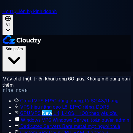
Hỗ trợ
Liên hệ kinh doanh
VI
Sản phẩm
Máy chủ thật, triển khai trong 60 giây. Không mê cung bán
thêm.
TÍNH TOÁN
Cloud VPS
EPYC dùng chung, từ $2,48/tháng
VPS hiệu năng cao
Lõi EPYC riêng, DDR5
GPU VPS
New
L4, L40S, H100 theo yêu cầu
Windows VPS
Windows Server, toàn quyền admin
Dedicated Servers
Bare metal một người thuê
Custom VPS
Chọn CPU, RAM, đĩa theo ý