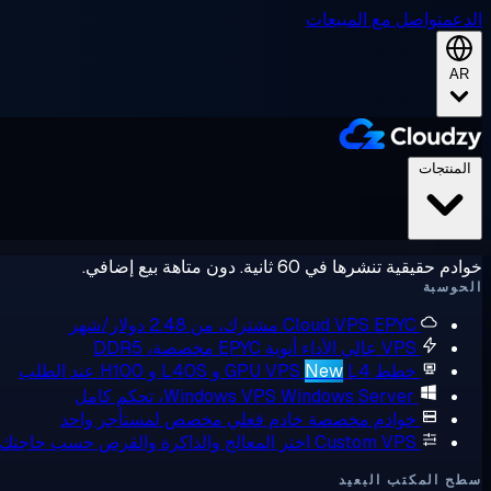
الدعم
تواصل مع المبيعات
AR
المنتجات
خوادم حقيقية تنشرها في 60 ثانية. دون متاهة بيع إضافي.
الحوسبة
EPYC مشترك، من 2.48 دولار/شهر
Cloud VPS
VPS عالي الأداء
أنوية EPYC مخصصة، DDR5
خطط GPU VPS
L4 و L40S و H100 عند الطلب
New
Windows Server، تحكم كامل
Windows VPS
خوادم مخصصة
خادم فعلي مخصص لمستأجر واحد
Custom VPS
اختر المعالج والذاكرة والقرص حسب حاجتك
سطح المكتب البعيد