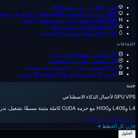
اشترِ RDP
قارن كل خطط RDP
RDP في الولايات المتحدة
RDP بصلاحيات إدارية على عناوين IP أمريكية
Forex RDP
سطح مكتب تداول منخفض الكمون
Botting RDP
تشغيل دائم لبوتاتك
Linux RDP
سطح مكتب Linux عن بُعد
الإضافات
VPS للتخزين
خطط بأقراص كبيرة
ISO مخصص
شغّل صورتك الخاصة
IPv4 مخصص
عنوان IP خاص بك، غير مشترك
عناوين IP إضافية
عناوين IPv4 متعددة لكل خادم
جديد
GPU VPS لأحمال الذكاء الاصطناعي
L4 وL40S وH100 مع حزمة CUDA كاملة مثبتة مسبقًا. تشغيل، تدريب، إيقاف، فوترة بالثانية.
جرّب مجانًا لمدة ساعة ←
قارن كل الخطط →
الحلول