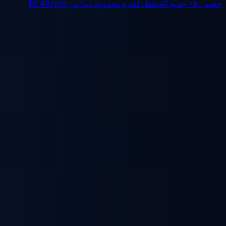
خصم ٥٠٪
جميع الخطط، لفترة محدودة. تبدأ من
$2.48/mo