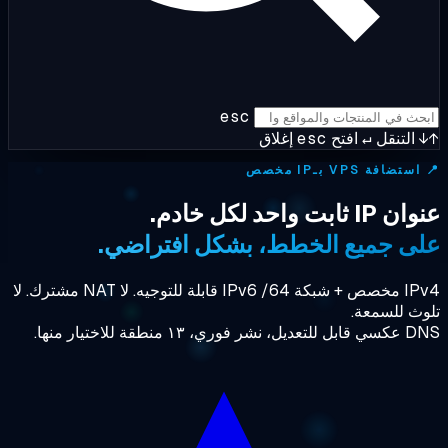
esc
التنقل
↵
افتح
esc
إغلاق
ستضافة VPS بـIP مخصص
 ثابت واحد لكل خادم.
ى جميع الخطط، بشكل افتراضي.
IPv4 مخصص + شبكة IPv6 /64 قابلة للتوجيه. لا NAT مشترك. لا
ث للسمعة.
 فوري، ١٣ منطقة للاختيار منها.