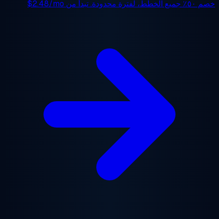
 ٥٠٪
جميع الخطط، لفترة محدودة. تبدأ من
$2.48/mo