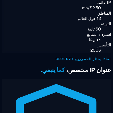
$2.50/mo
ناطق
13 حول العالم
هيئة
60 ثانية
رداد المبالغ
١٤ يومًا
تأسيس
2008
ا يختار المطورون CLOUDZY
ن IP مخصص،
كما ينبغي.