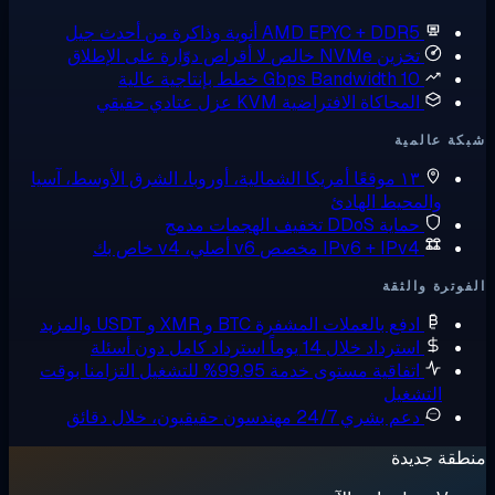
AMD EPYC + DDR5
أنوية وذاكرة من أحدث جيل
تخزين NVMe خالص
لا أقراص دوّارة على الإطلاق
10 Gbps Bandwidth
خطط بإنتاجية عالية
المحاكاة الافتراضية KVM
عزل عتادي حقيقي
ة عالمية
١٣ موقعًا
أمريكا الشمالية، أوروبا، الشرق الأوسط، آسيا
والمحيط الهادئ
حماية DDoS
تخفيف الهجمات مدمج
IPv6 + IPv4 مخصص
v6 أصلي، v4 خاص بك
وترة والثقة
ادفع بالعملات المشفرة
BTC و XMR و USDT والمزيد
استرداد خلال 14 يوماً
استرداد كامل دون أسئلة
اتفاقية مستوى خدمة 99.95% للتشغيل
التزامنا بوقت
التشغيل
دعم بشري 24/7
مهندسون حقيقيون، خلال دقائق
قة جديدة