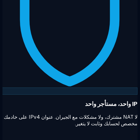
د
لا NAT مشترك، ولا مشكلات مع الجيران. عنوان IPv4 على خادمك
ص لحسابك وثابت لا يتغير.