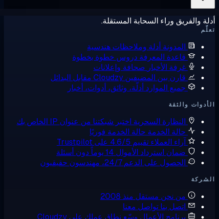
ة والفريق وراء السحابة المستقلة.
ّم
المدونة
أدلة وملاحظات هندسية
قاعدة المعرفة
دروس خطوة بخطوة
غرفة الأخبار
صحافة وإعلانات
قارن بين المضيفين
Cloudzy مقابل البدائل
جميع الموارد
أدلّة، وثائق، أدوات، أخبار
دوات والثقة
النظارة السحرية
اختبر شبكتنا من عنوان IP الخاص بك
حالة الخدمة
حالة الخدمة فوريًا
آراء العملاء
تقييم 4.6/5 على Trustpilot
ضمان استرداد الأموال
14 يوماً دون أسئلة
الحصول على الدعم
24/7، مهندسون حقيقيون
شركة
من نحن
مستقل منذ 2008
اتصل بنا
تواصل معنا
برنامج الأعمال
وسّع نطاق عملك على Cloudzy