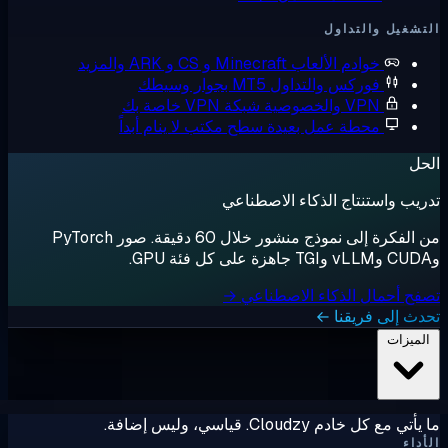
شغيل والتداول
خوادم الألعاب
Minecraft و CS و ARK والمزيد
فوركس والتداول
MT5 بجوار وسيطك
VPN والخصوصية
شبكة VPN خاصة بك
محطة عمل بعيدة
سطح مكتب لا ينام أبداً
ل
يب واستنتاج الذكاء الاصطناعي
من الفكرة إلى نموذج منشور خلال 60 دقيقة. صور PyTorch
ح أحمال الذكاء الاصطناعي →
ث إلى فريقنا ←
لميزات
ي مع كل خادم Cloudzy. قياسي، وليس إضافة.
داء