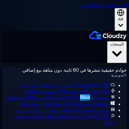
عم
تواصل مع المبيعات
A
لمنتجات
حقيقية تنشرها في 60 ثانية. دون متاهة بيع إضافي.
وسبة
EPYC مشترك، من 2.48 دولار/شهر
Cloud VPS
VPS عالي الأداء
أنوية EPYC مخصصة، DDR5
خطط GPU VPS
L4 و L40S و H100 عند الطلب
New
Windows Server، تحكم كامل
Windows VPS
خوادم مخصصة
خادم فعلي مخصص لمستأجر واحد
Custom VPS
اختر المعالج والذاكرة والقرص حسب
حاجتك