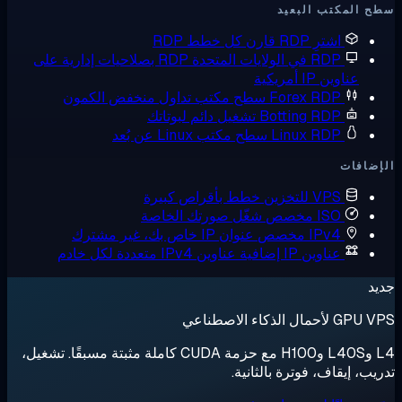
 المكتب البعيد
اشترِ RDP
قارن كل خطط RDP
RDP في الولايات المتحدة
RDP بصلاحيات إدارية على
عناوين IP أمريكية
Forex RDP
سطح مكتب تداول منخفض الكمون
Botting RDP
تشغيل دائم لبوتاتك
Linux RDP
سطح مكتب Linux عن بُعد
ضافات
VPS للتخزين
خطط بأقراص كبيرة
ISO مخصص
شغّل صورتك الخاصة
IPv4 مخصص
عنوان IP خاص بك، غير مشترك
عناوين IP إضافية
عناوين IPv4 متعددة لكل خادم
د
لأحمال الذكاء الاصطناعي
L4 وL40S وH100 مع حزمة CUDA كاملة مثبتة مسبقًا. تشغيل،
يب، إيقاف، فوترة بالثانية.