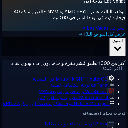
Las  متاحة الآن
موقعنا الثالث عشر: AMD EPYC وNVMe خالص وشبكة 40
ابت/ث في نيفادا. انشر في 60 ثانية.
ي Las Vegas →
 كل المواقع الـ13 →
لسوق
ق يُنشر بنقرة واحدة، دون إعداد ودون عناء.
كثر تثبيتًا
RouterOS في السحابة
MikroTik CHR
aaPanel
لوحة استضافة خفيفة
WireGuard
نواة حديثة وسريعة VPN
MetaTrader 4
معيار تداول الفوركس
Hiddify Manager
لوحة تحكم متعددة البروتوكولات VPN
ات تحكم الاستضافة
Plesk
لوحة استضافة ويب متكاملة