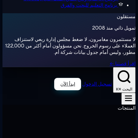
برنامج التعليم
للبحث والفرق
تقلون
ل ذاتي منذ 2008
مستثمرون مغامرون، لا ضغط مجلس إدارة ربعي لاستنزاف
العملاء على رسوم الخروج. نحن مسؤولون أمام أكثر من 122,000
ر، وليس أمام جدول بيانات شركة أم.
أ قصتنا ←
تسجيل الدخول
ابدأ الآن
⌘K
لبحث
نتجات