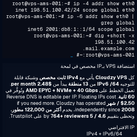
root@vps-ams-001:~#
ip -4 addr show et
inet 198.51.100.42/24 scope global et
root@vps-ams-001:~#
ip -6 addr show eth0
grep glob
inet6 2001:db8:1::1/64 scope glob
root@vps-ams-001:~#
dig +short 
198.51.100.
mail.example.co
_
root@vps-ams-001:
VPS بـIP مخصص في لمحة
Cloudzy VPS
يأتي مع
IPv4 ثابت مخصص
وشبكة قابلة
وجيه
IPv6 /64
من
13 منطقة
يبدأ من
$2.48 per month
.
مل الخطط على
AMD EPYC + NVMe + 40 Gbps
وتُوفَّر في
ية
. Reverse DNS is editable per IP. Floating IPs cost
$ / شهر
if you need more. Cloudzy has operated
20
independently since
، يخدم
أكثر من 122,000 مطور
،
ظى بتقييم
4.6 / 5
by
764+ reviewers
على Trustpilot.
IPv4 + IPv6/64