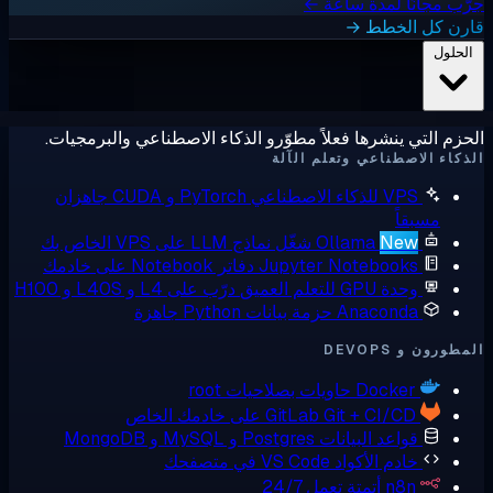
ب مجانًا لمدة ساعة ←
رن كل الخطط →
لحلول
زم التي ينشرها فعلاً مطوّرو الذكاء الاصطناعي والبرمجيات.
كاء الاصطناعي وتعلم الآلة
VPS للذكاء الاصطناعي
PyTorch و CUDA جاهزان
مسبقاً
New
Ollama
شغّل نماذج LLM على VPS الخاص بك
Jupyter Notebooks
دفاتر Notebook على خادمك
وحدة GPU للتعلم العميق
درّب على L4 و L40S و H100
Anaconda
حزمة بيانات Python جاهزة
ورون و DEVOPS
Docker
حاويات بصلاحيات root
Git + CI/CD على خادمك الخاص
GitLab
قواعد البيانات
Postgres و MySQL و MongoDB
خادم الأكواد
VS Code في متصفحك
n8n
أتمتة تعمل 24/7