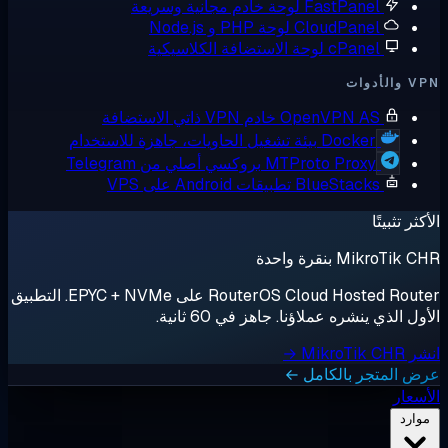
FastPanel
لوحة خادم مجانية وسريعة
CloudPanel
لوحة PHP و Node.js
cPanel
لوحة الاستضافة الكلاسيكية
أدوات
OpenVPN AS
خادم VPN ذاتي الاستضافة
Docker
بيئة تشغيل الحاويات، جاهزة للاستخدام
MTProto Proxy
بروكسي أصلي من Telegram
BlueStacks
تطبيقات Android على VPS
ثر تثبيتًا
MikroTik بنقرة واحدة
RouterOS Cloud Hosted Router على EPYC + NVMe. التطبيق
ل الذي ينشره عملاؤنا. جاهز في 60 ثانية.
MikroTik →
 المتجر بالكامل ←
سعار
وارد