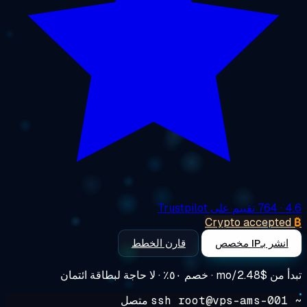
4
· 764 تقييم على Trustpilot
Crypto accepte
انشر بـIP مخصص
قارن الخطط
أ من
$2.48/mo
· خصم ٥٠٪ · لا حاجة لبطاقة ائتمان
~ ss
متصل