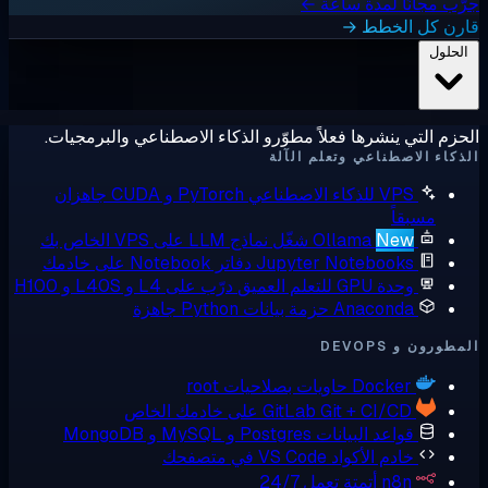
ب مجانًا لمدة ساعة ←
رن كل الخطط →
لحلول
زم التي ينشرها فعلاً مطوّرو الذكاء الاصطناعي والبرمجيات.
كاء الاصطناعي وتعلم الآلة
VPS للذكاء الاصطناعي
PyTorch و CUDA جاهزان
مسبقاً
New
Ollama
شغّل نماذج LLM على VPS الخاص بك
Jupyter Notebooks
دفاتر Notebook على خادمك
وحدة GPU للتعلم العميق
درّب على L4 و L40S و H100
Anaconda
حزمة بيانات Python جاهزة
ورون و DEVOPS
Docker
حاويات بصلاحيات root
Git + CI/CD على خادمك الخاص
GitLab
قواعد البيانات
Postgres و MySQL و MongoDB
خادم الأكواد
VS Code في متصفحك
n8n
أتمتة تعمل 24/7