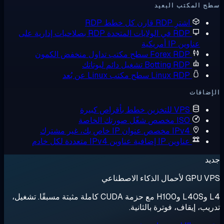
 المكتب البعيد
اشترِ RDP
قارن كل خطط RDP
RDP في الولايات المتحدة
RDP بصلاحيات إدارية على
عناوين IP أمريكية
Forex RDP
سطح مكتب تداول منخفض الكمون
Botting RDP
تشغيل دائم لبوتاتك
Linux RDP
سطح مكتب Linux عن بُعد
ضافات
VPS للتخزين
خطط بأقراص كبيرة
ISO مخصص
شغّل صورتك الخاصة
IPv4 مخصص
عنوان IP خاص بك، غير مشترك
عناوين IP إضافية
عناوين IPv4 متعددة لكل خادم
د
لأحمال الذكاء الاصطناعي
L4 وL40S وH100 مع حزمة CUDA كاملة مثبتة مسبقًا. تشغيل،
يب، إيقاف، فوترة بالثانية.