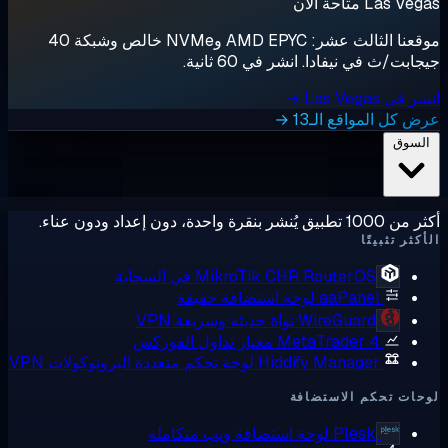
Las  متاحة الآن
موقعنا الثالث عشر: AMD EPYC وNVMe خالص وشبكة 40
ابت/ث في نيفادا. انشر في 60 ثانية.
ي Las Vegas →
 كل المواقع الـ13 →
لسوق
ق يُنشر بنقرة واحدة، دون إعداد ودون عناء.
كثر تثبيتًا
RouterOS في السحابة
MikroTik CHR
aaPanel
لوحة استضافة خفيفة
WireGuard
نواة حديثة وسريعة VPN
MetaTrader 4
معيار تداول الفوركس
Hiddify Manager
لوحة تحكم متعددة البروتوكولات VPN
ات تحكم الاستضافة
Plesk
لوحة استضافة ويب متكاملة