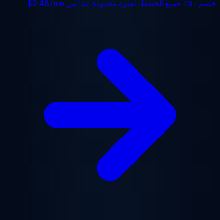
 ٥٠٪
جميع الخطط، لفترة محدودة. تبدأ من
$2.48/mo