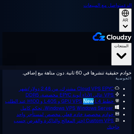
عم
تواصل مع المبيعات
A
لمنتجات
حقيقية تنشرها في 60 ثانية. دون متاهة بيع إضافي.
وسبة
EPYC مشترك، من 2.48 دولار/شهر
Cloud VPS
VPS عالي الأداء
أنوية EPYC مخصصة، DDR5
خطط GPU VPS
L4 و L40S و H100 عند الطلب
New
Windows Server، تحكم كامل
Windows VPS
خوادم مخصصة
خادم فعلي مخصص لمستأجر واحد
Custom VPS
اختر المعالج والذاكرة والقرص حسب
حاجتك