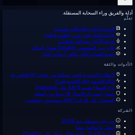
ة والفريق وراء السحابة المستقلة.
ّم
المدونة
أدلة وملاحظات هندسية
قاعدة المعرفة
دروس خطوة بخطوة
غرفة الأخبار
صحافة وإعلانات
قارن بين المضيفين
Cloudzy مقابل البدائل
جميع الموارد
أدلّة، وثائق، أدوات، أخبار
دوات والثقة
النظارة السحرية
اختبر شبكتنا من عنوان IP الخاص بك
حالة الخدمة
حالة الخدمة فوريًا
آراء العملاء
تقييم 4.6/5 على Trustpilot
ضمان استرداد الأموال
14 يوماً دون أسئلة
الحصول على الدعم
24/7، مهندسون حقيقيون
شركة
من نحن
مستقل منذ 2008
اتصل بنا
تواصل معنا
برنامج الأعمال
وسّع نطاق عملك على Cloudzy