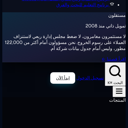
برنامج التعليم
للبحث والفرق
تقلون
ل ذاتي منذ 2008
مستثمرون مغامرون، لا ضغط مجلس إدارة ربعي لاستنزاف
العملاء على رسوم الخروج. نحن مسؤولون أمام أكثر من 122,000
ر، وليس أمام جدول بيانات شركة أم.
أ قصتنا ←
تسجيل الدخول
ابدأ الآن
⌘K
لبحث
نتجات