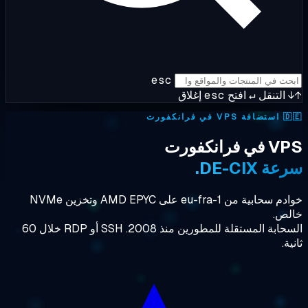
esc
إغلاق
esc
افتح
↵
التنقل
استضافة VPS في فرانكفورت

VPS في فرا
سرعة DE-C
خوادم سحابية من eu-fra-1 على AMD EPYC وتخزين NVMe
خال
السحابة المستقلة للمطورين منذ 2008. SSH أو RDP خلال 60
ثا