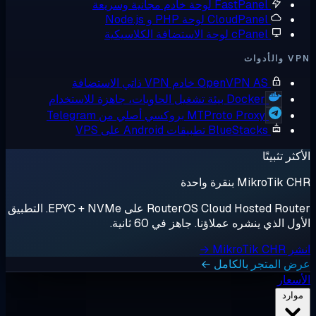
FastPanel
لوحة خادم مجانية وسريعة
CloudPanel
لوحة PHP و Node.js
cPanel
لوحة الاستضافة الكلاسيكية
أدوات
OpenVPN AS
خادم VPN ذاتي الاستضافة
Docker
بيئة تشغيل الحاويات، جاهزة للاستخدام
MTProto Proxy
بروكسي أصلي من Telegram
BlueStacks
تطبيقات Android على VPS
ثر تثبيتًا
MikroTik بنقرة واحدة
RouterOS Cloud Hosted Router على EPYC + NVMe. التطبيق
ل الذي ينشره عملاؤنا. جاهز في 60 ثانية.
MikroTik →
 المتجر بالكامل ←
سعار
وارد