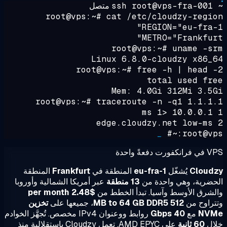
~ ss
متصل
root@vps:~#
cat /etc/cloudzy-regi
REGION="eu-fra-
METRO="Frankfur
root@vps:~#
uname -s
Linux 6.8.0-cloudzy x86_
root@vps:~#
free -h | head 
total used fr
Mem: 4.0Gi 312Mi 3.5
root@vps:~#
traceroute -n -q1 1.1.1
_
root@vps
رت دفعةً واحدة
Cloud
يُشغّل
eu-fra-1
المنطقة في
Frankfurt
المنطقة
ضرية، وهي واحدة من
13 منطقة
عبر أمريكا الشمالية وأوروبا
شرق الأوسط وآسيا. تبدأ الخطط من
$2.48 per month
راوح من
512 MB to 64 GB DDR5
، جميعها على
تخزين
NV
مع
40 Gbps
روابط ووعنوان IPv4 مخصص. تُجهَّز الخوادم
ال
60 ثانية
على AMD EPYC. تعمل Cloudzy باستقلالية منذ