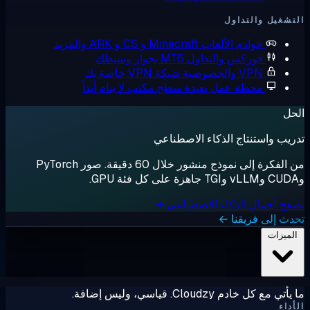
شغيل والتداول
خوادم الألعاب
Minecraft و CS و ARK والمزيد
فوركس والتداول
MT5 بجوار وسيطك
VPN والخصوصية
شبكة VPN خاصة بك
محطة عمل بعيدة
سطح مكتب لا ينام أبداً
ل
يب واستنتاج الذكاء الاصطناعي
من الفكرة إلى نموذج منشور خلال 60 دقيقة. صور PyTorch
ح أحمال الذكاء الاصطناعي →
ث إلى فريقنا ←
لميزات
ي مع كل خادم Cloudzy. قياسي، وليس إضافة.
داء