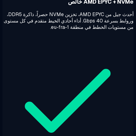
AMD EPYC + NV خالص
أحدث جيل من AMD EPYC، تخزين NVMe حصراً، ذاكرة DDR5،
وروابط بسرعة 40 Gbps. أداء أحادي الخيط متقدم في كل مستوى
مستويات الخطط في منطقة eu-fra-1.