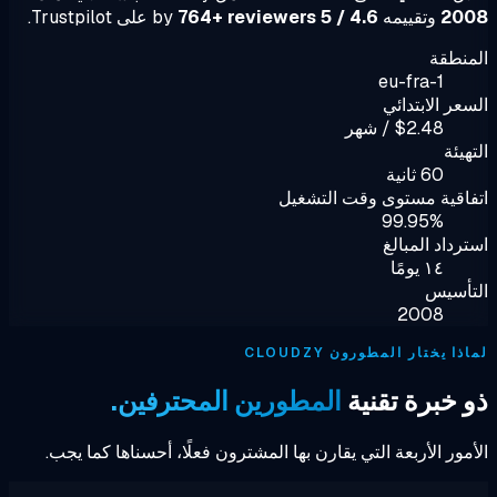
20
وتقييمه
4.6 / 5
by
764+ reviewers
على Trustpilot.
نطقة
eu-fra-1
عر الابتدائي
$2.48 / شهر
هيئة
60 ثانية
اقية مستوى وقت التشغيل
99.95%
رداد المبالغ
١٤ يومًا
تأسيس
2008
ا يختار المطورون CLOUDZY
 خبرة تقنية
المطورين المحترفين.
مور الأربعة التي يقارن بها المشترون فعلًا، أحسناها كما يجب.