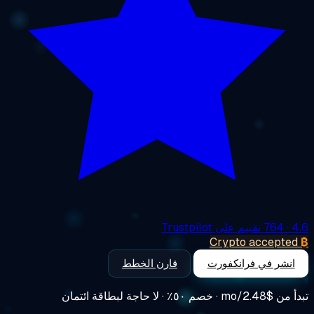
4
· 764 تقييم على Trustpilot
Crypto accepte
انشر في فرانكفورت
قارن الخطط
أ من
$2.48/mo
· خصم ٥٠٪ · لا حاجة لبطاقة ائتمان