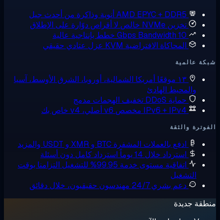
AMD EPYC + DDR5
أنوية وذاكرة من أحدث جيل
تخزين NVMe خالص
لا أقراص دوّارة على الإطلاق
10 Gbps Bandwidth
خطط بإنتاجية عالية
المحاكاة الافتراضية KVM
عزل عتادي حقيقي
ة عالمية
١٣ موقعًا
أمريكا الشمالية، أوروبا، الشرق الأوسط، آسيا
والمحيط الهادئ
حماية DDoS
تخفيف الهجمات مدمج
IPv6 + IPv4 مخصص
v6 أصلي، v4 خاص بك
وترة والثقة
ادفع بالعملات المشفرة
BTC و XMR و USDT والمزيد
استرداد خلال 14 يوماً
استرداد كامل دون أسئلة
اتفاقية مستوى خدمة 99.95% للتشغيل
التزامنا بوقت
التشغيل
دعم بشري 24/7
مهندسون حقيقيون، خلال دقائق
قة جديدة