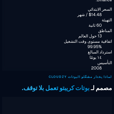
عر الابتدائي
$14.48 / شهر
هيئة
60 ثانية
ناطق
13 حول العالم
اقية مستوى وقت التشغيل
99.95%
رداد المبالغ
١٤ يومًا
تأسيس
2008
ا يختار مشغّلو البوتات CLOUDZY
مم لـ
بوتات كريبتو تعمل بلا توقف.