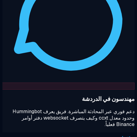
ندسون في الدردشة
دعم فوري عبر المحادثة المباشرة. فريق يعرف Hummingbot
وحدود معدل ccxt وكيف يتصرف websocket دفتر أوامر
Bin فعلياً.