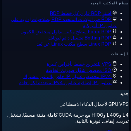
 المكتب البعيد
اشترِ RDP
قارن كل خطط RDP
RDP في الولايات المتحدة
RDP بصلاحيات إدارية على
عناوين IP أمريكية
Forex RDP
سطح مكتب تداول منخفض الكمون
Botting RDP
تشغيل دائم لبوتاتك
Linux RDP
سطح مكتب Linux عن بُعد
ضافات
VPS للتخزين
خطط بأقراص كبيرة
ISO مخصص
شغّل صورتك الخاصة
IPv4 مخصص
عنوان IP خاص بك، غير مشترك
عناوين IP إضافية
عناوين IPv4 متعددة لكل خادم
د
لأحمال الذكاء الاصطناعي
L4 وL40S وH100 مع حزمة CUDA كاملة مثبتة مسبقًا. تشغيل،
يب، إيقاف، فوترة بالثانية.