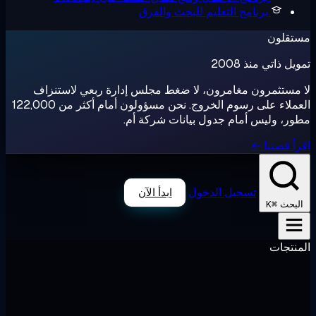
برنامج التعليم
للبحث والفرق
تقلون
ل ذاتي منذ 2008
مستثمرون مغامرون، لا ضغط مجلس إدارة ربعي لاستنزاف
العملاء على رسوم الخروج. نحن مسؤولون أمام أكثر من 122,000
ر، وليس أمام جدول بيانات شركة أم.
أ قصتنا ←
تسجيل الدخول
ابدأ الآن
⌘K
لبحث
نتجات