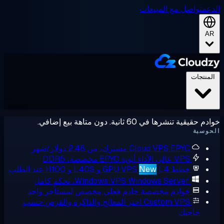
عم
تواصل مع المبيعات
A
لمنتجات
حقيقية تنشرها في 60 ثانية. دون متاهة بيع إضافي.
وسبة
EPYC مشترك، من 2.48 دولار/شهر
Cloud VPS
VPS عالي الأداء
أنوية EPYC مخصصة، DDR5
خطط GPU VPS
L4 و L40S و H100 عند الطلب
New
Windows Server، تحكم كامل
Windows VPS
خوادم مخصصة
خادم فعلي مخصص لمستأجر واحد
Custom VPS
اختر المعالج والذاكرة والقرص حسب
حاجتك