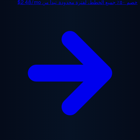
 ٥٠٪
جميع الخطط، لفترة محدودة. تبدأ من
$2.48/mo