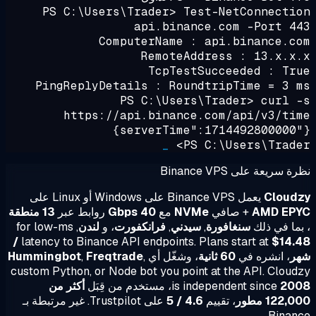
PS C:\Users\Trader>
Test-NetConnecti
api.binance.com -Port 4
ComputerName : api.binance.c
RemoteAddress : 13.x.x
TcpTestSucceeded : Tr
PingReplyDetails : RoundtripTime = 3 
PS C:\Users\Trader>
curl 
https://api.binance.com/api/v3/ti
{"ser
_
PS C:\Users\Trade
 سريعة على Binance VPS
Cloud
يعمل Binance VPS على Windows أو Linux على
AMD EP
+ صافي
NVMe
مع
40 Gbps
روابط عبر
13 منطقة
ما في ذلك
سنغافورة
,
سيدني
,
فرانكفورت
، و
لندن
, for low-ms
$14.48 /
latency to Binance API endpoints. Plans start at
ر
، انشره في
60 ثانية
، وشغّل أي
,
Freqtrade
,
Hummingbot
custom Python, or Node bot you point at the API. Clou
20
is independent since
، مستخدم من قِبَل
أكثر من
122, مطور
، تقييم
4.6 / 5
على Trustpilot. غير مرتبطة بـ
Binan