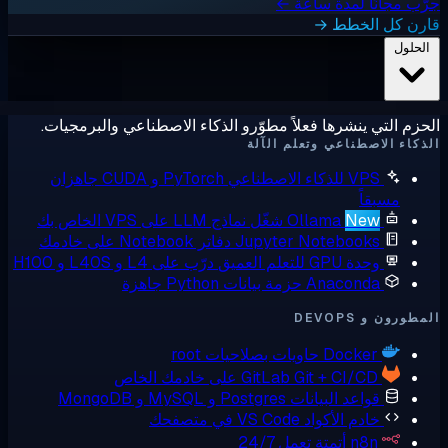
ب مجانًا لمدة ساعة ←
رن كل الخطط →
لحلول
زم التي ينشرها فعلاً مطوّرو الذكاء الاصطناعي والبرمجيات.
كاء الاصطناعي وتعلم الآلة
VPS للذكاء الاصطناعي
PyTorch و CUDA جاهزان
مسبقاً
New
Ollama
شغّل نماذج LLM على VPS الخاص بك
Jupyter Notebooks
دفاتر Notebook على خادمك
وحدة GPU للتعلم العميق
درّب على L4 و L40S و H100
Anaconda
حزمة بيانات Python جاهزة
ورون و DEVOPS
Docker
حاويات بصلاحيات root
Git + CI/CD على خادمك الخاص
GitLab
قواعد البيانات
Postgres و MySQL و MongoDB
خادم الأكواد
VS Code في متصفحك
n8n
أتمتة تعمل 24/7