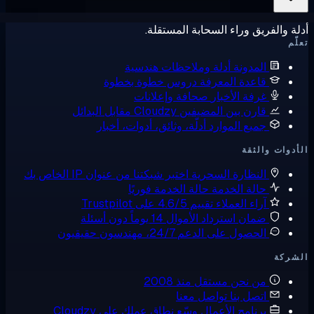
ة والفريق وراء السحابة المستقلة.
ّم
المدونة
أدلة وملاحظات هندسية
قاعدة المعرفة
دروس خطوة بخطوة
غرفة الأخبار
صحافة وإعلانات
قارن بين المضيفين
Cloudzy مقابل البدائل
جميع الموارد
أدلّة، وثائق، أدوات، أخبار
دوات والثقة
النظارة السحرية
اختبر شبكتنا من عنوان IP الخاص بك
حالة الخدمة
حالة الخدمة فوريًا
آراء العملاء
تقييم 4.6/5 على Trustpilot
ضمان استرداد الأموال
14 يوماً دون أسئلة
الحصول على الدعم
24/7، مهندسون حقيقيون
شركة
من نحن
مستقل منذ 2008
اتصل بنا
تواصل معنا
برنامج الأعمال
وسّع نطاق عملك على Cloudzy