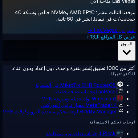
Las  متاحة الآن
موقعنا الثالث عشر: AMD EPYC وNVMe خالص وشبكة 40
ابت/ث في نيفادا. انشر في 60 ثانية.
ي Las Vegas →
 كل المواقع الـ13 →
لسوق
ق يُنشر بنقرة واحدة، دون إعداد ودون عناء.
كثر تثبيتًا
RouterOS في السحابة
MikroTik CHR
aaPanel
لوحة استضافة خفيفة
WireGuard
نواة حديثة وسريعة VPN
MetaTrader 4
معيار تداول الفوركس
Hiddify Manager
لوحة تحكم متعددة البروتوكولات VPN
ات تحكم الاستضافة
Plesk
لوحة استضافة ويب متكاملة