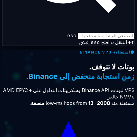
esc
التنقل
↵
افتح
esc
إغلاق
ستضافة BINANCE VPS
تات لا تتوقف.
ن استجابة منخفض إلى Binance.
VPS لبوتات Binance API وسكريبتات التداول على AMD EPYC +
 خالص.
تقلة منذ
2008
· low-ms hops from
13 منطقة
.