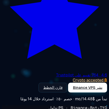
4
· 764 تقييم على Trustpilot
Crypto accepte
نشر Binance VPS
قارن الخطط
أ من
$14.48/mo
· خصم ٥٠٪ · استرداد خلال 14 يومًا
PS · Binance-Bot-T
تداول