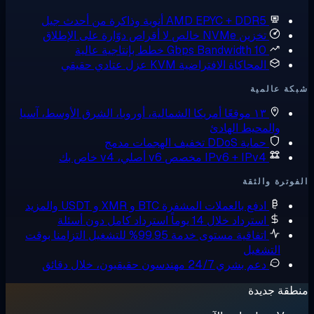
AMD EPYC + DDR5
أنوية وذاكرة من أحدث جيل
تخزين NVMe خالص
لا أقراص دوّارة على الإطلاق
10 Gbps Bandwidth
خطط بإنتاجية عالية
المحاكاة الافتراضية KVM
عزل عتادي حقيقي
ة عالمية
١٣ موقعًا
أمريكا الشمالية، أوروبا، الشرق الأوسط، آسيا
والمحيط الهادئ
حماية DDoS
تخفيف الهجمات مدمج
IPv6 + IPv4 مخصص
v6 أصلي، v4 خاص بك
وترة والثقة
ادفع بالعملات المشفرة
BTC و XMR و USDT والمزيد
استرداد خلال 14 يوماً
استرداد كامل دون أسئلة
اتفاقية مستوى خدمة 99.95% للتشغيل
التزامنا بوقت
التشغيل
دعم بشري 24/7
مهندسون حقيقيون، خلال دقائق
قة جديدة