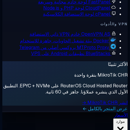
FastPanel
لوحة خادم مجانية وسريعة
CloudPanel
لوحة PHP و Node.js
cPanel
لوحة الاستضافة الكلاسيكية
أدوات
OpenVPN AS
خادم VPN ذاتي الاستضافة
Docker
بيئة تشغيل الحاويات، جاهزة للاستخدام
MTProto Proxy
بروكسي أصلي من Telegram
BlueStacks
تطبيقات Android على VPS
ثر تثبيتًا
MikroTik بنقرة واحدة
RouterOS Cloud Hosted Router على EPYC + NVMe. التطبيق
ل الذي ينشره عملاؤنا. جاهز في 60 ثانية.
MikroTik →
 المتجر بالكامل ←
سعار
وارد