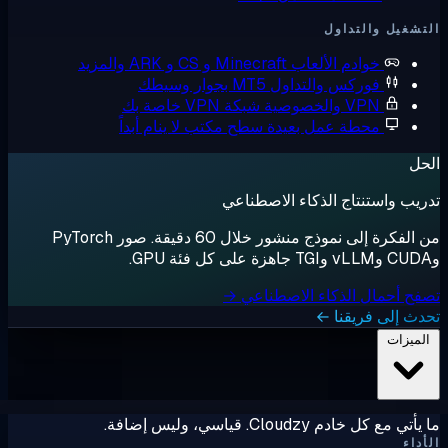
شغيل والتداول
خوادم الألعاب
Minecraft و CS و ARK والمزيد
فوركس والتداول
MT5 بجوار وسيطك
VPN والخصوصية
شبكة VPN خاصة بك
محطة عمل بعيدة
سطح مكتب لا ينام أبداً
ل
يب واستنتاج الذكاء الاصطناعي
من الفكرة إلى نموذج منشور خلال 60 دقيقة. صور PyTorch
ح أحمال الذكاء الاصطناعي →
ث إلى فريقنا ←
لميزات
ي مع كل خادم Cloudzy. قياسي، وليس إضافة.
داء