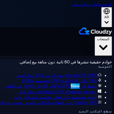
الدعم
تواصل مع المبيعات
AR
المنتجات
خوادم حقيقية تنشرها في 60 ثانية. دون متاهة بيع إضافي.
الحوسبة
EPYC مشترك، من 2.48 دولار/شهر
Cloud VPS
VPS عالي الأداء
أنوية EPYC مخصصة، DDR5
خطط GPU VPS
L4 و L40S و H100 عند الطلب
New
Windows Server، تحكم كامل
Windows VPS
خوادم مخصصة
خادم فعلي مخصص لمستأجر واحد
Custom VPS
اختر المعالج والذاكرة والقرص حسب حاجتك
سطح المكتب البعيد