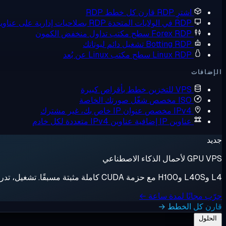
اشترِ RDP
قارن كل خطط RDP
RDP في الولايات المتحدة
RDP بصلاحيات إدارية على عناوين IP أمريكية
Forex RDP
سطح مكتب تداول منخفض الكمون
Botting RDP
تشغيل دائم لبوتاتك
Linux RDP
سطح مكتب Linux عن بُعد
الإضافات
VPS للتخزين
خطط بأقراص كبيرة
ISO مخصص
شغّل صورتك الخاصة
IPv4 مخصص
عنوان IP خاص بك، غير مشترك
عناوين IP إضافية
عناوين IPv4 متعددة لكل خادم
جديد
GPU VPS لأحمال الذكاء الاصطناعي
L4 وL40S وH100 مع حزمة CUDA كاملة مثبتة مسبقًا. تشغيل، تدريب، إيقاف، فوترة بالثانية.
جرّب مجانًا لمدة ساعة ←
قارن كل الخطط →
الحلول