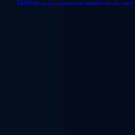
خصم ٥٠٪
جميع الخطط، لفترة محدودة. تبدأ من
$2.48/mo