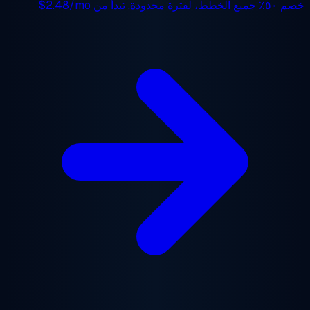
 ٥٠٪
جميع الخطط، لفترة محدودة. تبدأ من
$2.48/mo