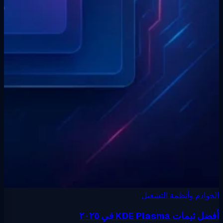
وادم وأنظمة التشغيل
ثيمات KDE Plasma في ٢٠٢٥