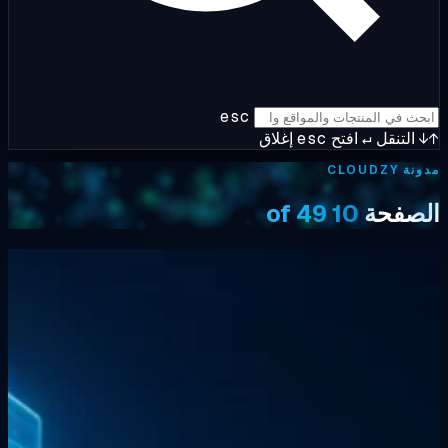
esc
التنقل
↵
افتح
esc
إغلاق
CLOUDZY
صفحة
10 of 49