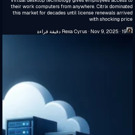
Virtual desktop technology gives employees access
their work computers from anywhere. Citrix domina
this market for decades until license renewals arri
with shocking pr
19 دقيقة قراءة
·
Nov 9, 2025
·
Rexa Cyrus