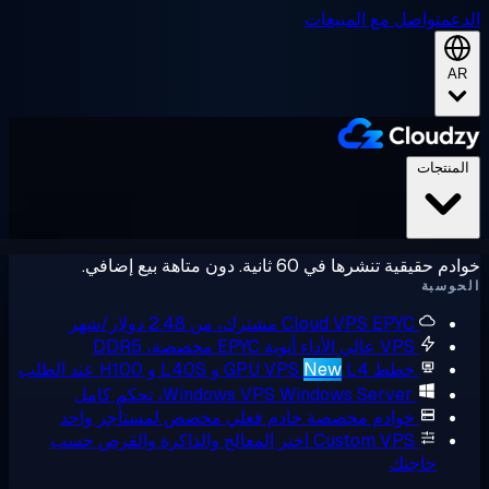
عم
تواصل مع المبيعات
A
لمنتجات
حقيقية تنشرها في 60 ثانية. دون متاهة بيع إضافي.
وسبة
EPYC مشترك، من 2.48 دولار/شهر
Cloud VPS
VPS عالي الأداء
أنوية EPYC مخصصة، DDR5
خطط GPU VPS
L4 و L40S و H100 عند الطلب
New
Windows Server، تحكم كامل
Windows VPS
خوادم مخصصة
خادم فعلي مخصص لمستأجر واحد
Custom VPS
اختر المعالج والذاكرة والقرص حسب
حاجتك