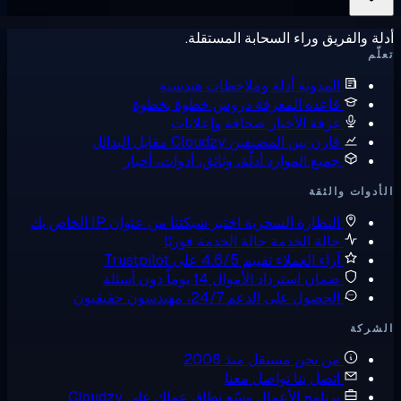
ة والفريق وراء السحابة المستقلة.
ّم
المدونة
أدلة وملاحظات هندسية
قاعدة المعرفة
دروس خطوة بخطوة
غرفة الأخبار
صحافة وإعلانات
قارن بين المضيفين
Cloudzy مقابل البدائل
جميع الموارد
أدلّة، وثائق، أدوات، أخبار
دوات والثقة
النظارة السحرية
اختبر شبكتنا من عنوان IP الخاص بك
حالة الخدمة
حالة الخدمة فوريًا
آراء العملاء
تقييم 4.6/5 على Trustpilot
ضمان استرداد الأموال
14 يوماً دون أسئلة
الحصول على الدعم
24/7، مهندسون حقيقيون
شركة
من نحن
مستقل منذ 2008
اتصل بنا
تواصل معنا
برنامج الأعمال
وسّع نطاق عملك على Cloudzy