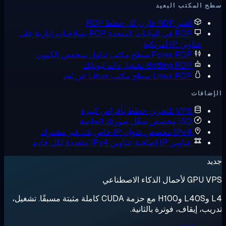
 المكتب البعيد
اشترِ RDP
قارن كل خطط RDP
RDP في الولايات المتحدة
RDP بصلاحيات إدارية على
عناوين IP أمريكية
Forex RDP
سطح مكتب تداول منخفض الكمون
Botting RDP
تشغيل دائم لبوتاتك
Linux RDP
سطح مكتب Linux عن بُعد
ضافات
VPS للتخزين
خطط بأقراص كبيرة
ISO مخصص
شغّل صورتك الخاصة
IPv4 مخصص
عنوان IP خاص بك، غير مشترك
عناوين IP إضافية
عناوين IPv4 متعددة لكل خادم
د
لأحمال الذكاء الاصطناعي
L4 وL40S وH100 مع حزمة CUDA كاملة مثبتة مسبقًا. تشغيل،
يب، إيقاف، فوترة بالثانية.