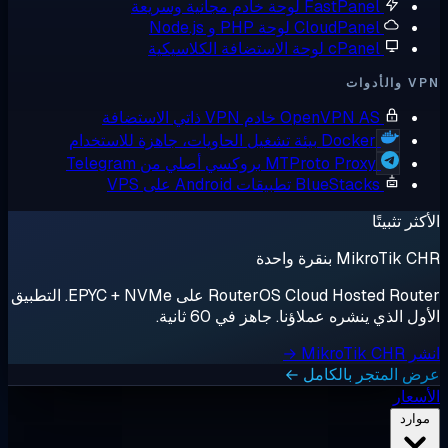
FastPanel
لوحة خادم مجانية وسريعة
CloudPanel
لوحة PHP و Node.js
cPanel
لوحة الاستضافة الكلاسيكية
أدوات
OpenVPN AS
خادم VPN ذاتي الاستضافة
Docker
بيئة تشغيل الحاويات، جاهزة للاستخدام
MTProto Proxy
بروكسي أصلي من Telegram
BlueStacks
تطبيقات Android على VPS
ثر تثبيتًا
MikroTik بنقرة واحدة
RouterOS Cloud Hosted Router على EPYC + NVMe. التطبيق
ل الذي ينشره عملاؤنا. جاهز في 60 ثانية.
MikroTik →
 المتجر بالكامل ←
سعار
وارد