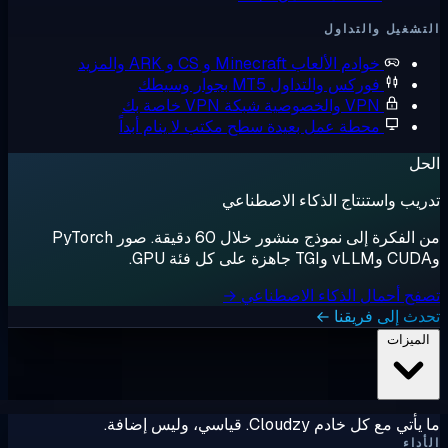
شغيل والتداول
خوادم الألعاب
Minecraft و CS و ARK والمزيد
فوركس والتداول
MT5 بجوار وسيطك
VPN والخصوصية
شبكة VPN خاصة بك
محطة عمل بعيدة
سطح مكتب لا ينام أبداً
ل
يب واستنتاج الذكاء الاصطناعي
من الفكرة إلى نموذج منشور خلال 60 دقيقة. صور PyTorch
ح أحمال الذكاء الاصطناعي →
ث إلى فريقنا ←
لميزات
ي مع كل خادم Cloudzy. قياسي، وليس إضافة.
داء