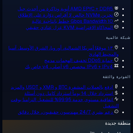
AMD EPYC + DDR5
أنوية وذاكرة من أحدث جيل
تخزين NVMe خالص
لا أقراص دوّارة على الإطلاق
10 Gbps Bandwidth
خطط بإنتاجية عالية
المحاكاة الافتراضية KVM
عزل عتادي حقيقي
ة عالمية
١٣ موقعًا
أمريكا الشمالية، أوروبا، الشرق الأوسط، آسيا
والمحيط الهادئ
حماية DDoS
تخفيف الهجمات مدمج
IPv6 + IPv4 مخصص
v6 أصلي، v4 خاص بك
وترة والثقة
ادفع بالعملات المشفرة
BTC و XMR و USDT والمزيد
استرداد خلال 14 يوماً
استرداد كامل دون أسئلة
اتفاقية مستوى خدمة 99.95% للتشغيل
التزامنا بوقت
التشغيل
دعم بشري 24/7
مهندسون حقيقيون، خلال دقائق
قة جديدة