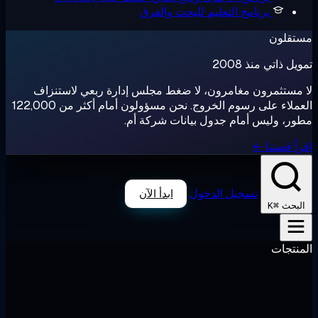
برنامج التعليم
للبحث والفرق
تقلون
ل ذاتي منذ 2008
مستثمرون مغامرون، لا ضغط مجلس إدارة ربعي لاستنزاف
العملاء على رسوم الخروج. نحن مسؤولون أمام أكثر من 122,000
ر، وليس أمام جدول بيانات شركة أم.
أ قصتنا ←
تسجيل الدخول
ابدأ الآن
⌘K
لبحث
نتجات