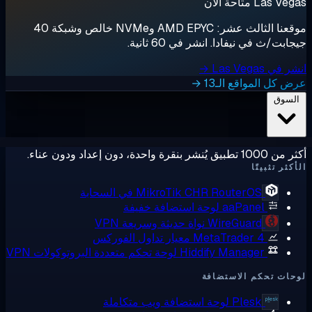
Las  متاحة الآن
موقعنا الثالث عشر: AMD EPYC وNVMe خالص وشبكة 40
ابت/ث في نيفادا. انشر في 60 ثانية.
ي Las Vegas →
 كل المواقع الـ13 →
لسوق
ق يُنشر بنقرة واحدة، دون إعداد ودون عناء.
كثر تثبيتًا
RouterOS في السحابة
MikroTik CHR
aaPanel
لوحة استضافة خفيفة
WireGuard
نواة حديثة وسريعة VPN
MetaTrader 4
معيار تداول الفوركس
Hiddify Manager
لوحة تحكم متعددة البروتوكولات VPN
ات تحكم الاستضافة
Plesk
لوحة استضافة ويب متكاملة