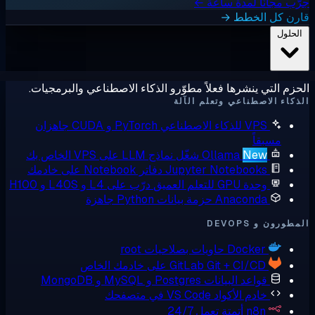
ب مجانًا لمدة ساعة ←
رن كل الخطط →
لحلول
زم التي ينشرها فعلاً مطوّرو الذكاء الاصطناعي والبرمجيات.
كاء الاصطناعي وتعلم الآلة
VPS للذكاء الاصطناعي
PyTorch و CUDA جاهزان
مسبقاً
New
Ollama
شغّل نماذج LLM على VPS الخاص بك
Jupyter Notebooks
دفاتر Notebook على خادمك
وحدة GPU للتعلم العميق
درّب على L4 و L40S و H100
Anaconda
حزمة بيانات Python جاهزة
ورون و DEVOPS
Docker
حاويات بصلاحيات root
Git + CI/CD على خادمك الخاص
GitLab
قواعد البيانات
Postgres و MySQL و MongoDB
خادم الأكواد
VS Code في متصفحك
n8n
أتمتة تعمل 24/7