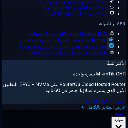
FastPanel
لوحة خادم مجانية وسريعة
CloudPanel
لوحة PHP و Node.js
cPanel
لوحة الاستضافة الكلاسيكية
أدوات
OpenVPN AS
خادم VPN ذاتي الاستضافة
Docker
بيئة تشغيل الحاويات، جاهزة للاستخدام
MTProto Proxy
بروكسي أصلي من Telegram
BlueStacks
تطبيقات Android على VPS
ثر تثبيتًا
MikroTik بنقرة واحدة
RouterOS Cloud Hosted Router على EPYC + NVMe. التطبيق
ل الذي ينشره عملاؤنا. جاهز في 60 ثانية.
MikroTik →
 المتجر بالكامل ←
سعار
وارد