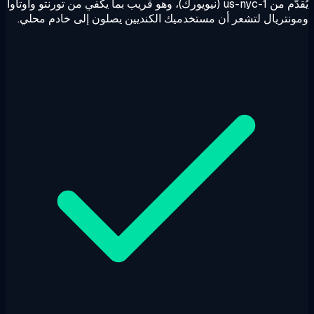
يُقدَّم من us-nyc-1 (نيويورك)، وهو قريب بما يكفي من تورنتو وأوتاوا
نتريال لتشعر أن مستخدميك الكنديين يصلون إلى خادم محلي.