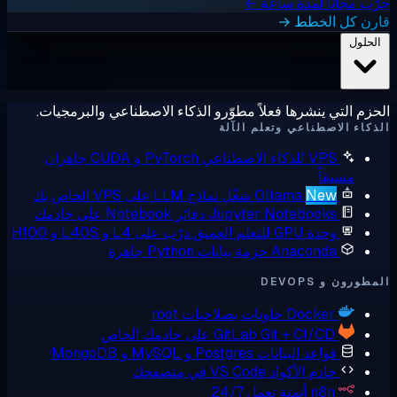
ب مجانًا لمدة ساعة ←
رن كل الخطط →
لحلول
زم التي ينشرها فعلاً مطوّرو الذكاء الاصطناعي والبرمجيات.
كاء الاصطناعي وتعلم الآلة
VPS للذكاء الاصطناعي
PyTorch و CUDA جاهزان
مسبقاً
New
Ollama
شغّل نماذج LLM على VPS الخاص بك
Jupyter Notebooks
دفاتر Notebook على خادمك
وحدة GPU للتعلم العميق
درّب على L4 و L40S و H100
Anaconda
حزمة بيانات Python جاهزة
ورون و DEVOPS
Docker
حاويات بصلاحيات root
Git + CI/CD على خادمك الخاص
GitLab
قواعد البيانات
Postgres و MySQL و MongoDB
خادم الأكواد
VS Code في متصفحك
n8n
أتمتة تعمل 24/7