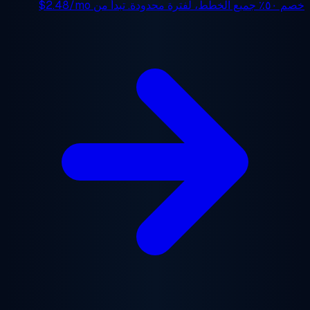
 ٥٠٪
جميع الخطط، لفترة محدودة. تبدأ من
$2.48/mo