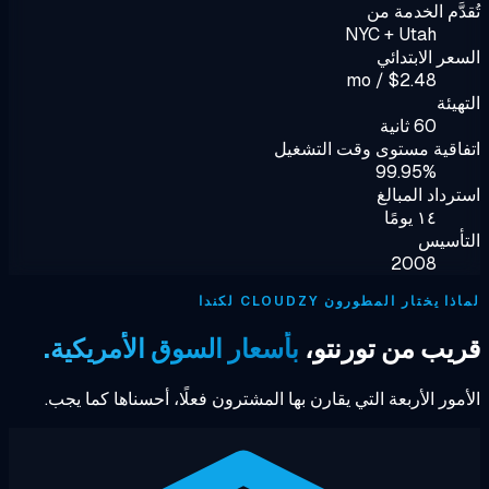
دَّم الخدمة من
NYC + Utah
عر الابتدائي
$2.48 / mo
هيئة
60 ثانية
اقية مستوى وقت التشغيل
99.95%
رداد المبالغ
١٤ يومًا
تأسيس
2008
ا يختار المطورون CLOUDZY لكندا
يب من تورنتو،
بأسعار السوق الأمريكية.
مور الأربعة التي يقارن بها المشترون فعلًا، أحسناها كما يجب.