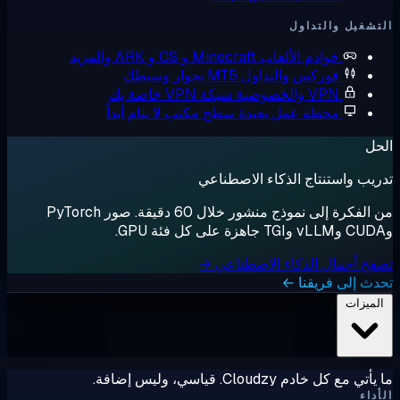
شغيل والتداول
خوادم الألعاب
Minecraft و CS و ARK والمزيد
فوركس والتداول
MT5 بجوار وسيطك
VPN والخصوصية
شبكة VPN خاصة بك
محطة عمل بعيدة
سطح مكتب لا ينام أبداً
ل
يب واستنتاج الذكاء الاصطناعي
من الفكرة إلى نموذج منشور خلال 60 دقيقة. صور PyTorch
ح أحمال الذكاء الاصطناعي →
ث إلى فريقنا ←
لميزات
ي مع كل خادم Cloudzy. قياسي، وليس إضافة.
داء