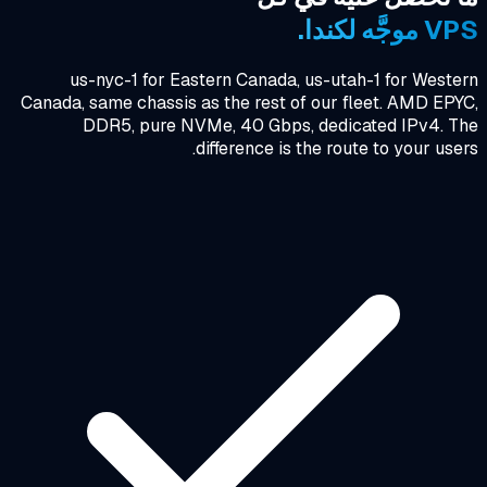
جَّه لكندا.
us-nyc-1 for Eastern Canada, us-utah-1 for West
Canada, same chassis as the rest of our fleet. AMD EP
DDR5, pure NVMe, 40 Gbps, dedicated IPv4. T
difference is the route to your use