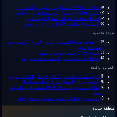
AMD EPYC + DDR5
أنوية وذاكرة من أحدث جيل
تخزين NVMe خالص
لا أقراص دوّارة على الإطلاق
10 Gbps Bandwidth
خطط بإنتاجية عالية
المحاكاة الافتراضية KVM
عزل عتادي حقيقي
ة عالمية
١٣ موقعًا
أمريكا الشمالية، أوروبا، الشرق الأوسط، آسيا
والمحيط الهادئ
حماية DDoS
تخفيف الهجمات مدمج
IPv6 + IPv4 مخصص
v6 أصلي، v4 خاص بك
وترة والثقة
ادفع بالعملات المشفرة
BTC و XMR و USDT والمزيد
استرداد خلال 14 يوماً
استرداد كامل دون أسئلة
اتفاقية مستوى خدمة 99.95% للتشغيل
التزامنا بوقت
التشغيل
دعم بشري 24/7
مهندسون حقيقيون، خلال دقائق
قة جديدة