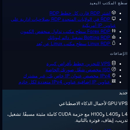
 المكتب البعيد
اشترِ RDP
قارن كل خطط RDP
RDP في الولايات المتحدة
RDP بصلاحيات إدارية على
عناوين IP أمريكية
Forex RDP
سطح مكتب تداول منخفض الكمون
Botting RDP
تشغيل دائم لبوتاتك
Linux RDP
سطح مكتب Linux عن بُعد
ضافات
VPS للتخزين
خطط بأقراص كبيرة
ISO مخصص
شغّل صورتك الخاصة
IPv4 مخصص
عنوان IP خاص بك، غير مشترك
عناوين IP إضافية
عناوين IPv4 متعددة لكل خادم
د
لأحمال الذكاء الاصطناعي
L4 وL40S وH100 مع حزمة CUDA كاملة مثبتة مسبقًا. تشغيل،
يب، إيقاف، فوترة بالثانية.