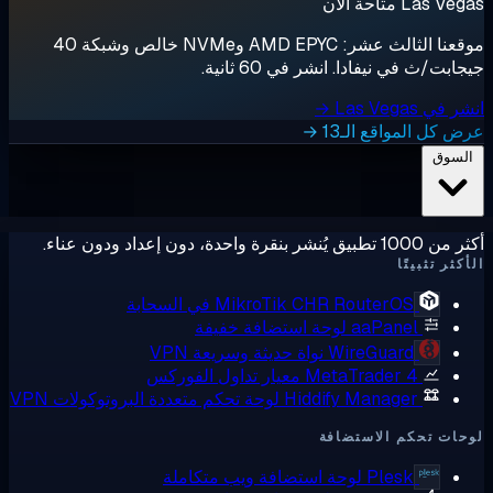
Las  متاحة الآن
موقعنا الثالث عشر: AMD EPYC وNVMe خالص وشبكة 40
ابت/ث في نيفادا. انشر في 60 ثانية.
ي Las Vegas →
 كل المواقع الـ13 →
لسوق
ق يُنشر بنقرة واحدة، دون إعداد ودون عناء.
كثر تثبيتًا
RouterOS في السحابة
MikroTik CHR
aaPanel
لوحة استضافة خفيفة
WireGuard
نواة حديثة وسريعة VPN
MetaTrader 4
معيار تداول الفوركس
Hiddify Manager
لوحة تحكم متعددة البروتوكولات VPN
ات تحكم الاستضافة
Plesk
لوحة استضافة ويب متكاملة