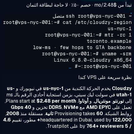
أ من
$2.48/mo
· خصم ٥٠٪ · لا حاجة لبطاقة ائتمان
~ ss
متصل
root@vps-nyc-001:~#
cat /etc/cloudzy-regi
us-nyc
root@vps-nyc-001:~#
mtr -rc
toronto.examp
low-ms · few hops to GTA backbo
root@vps-nyc-001:~#
uname -s
Linux 6.8.0-cloudzy x86_
_
root@vps-nyc-001:
 سريعة على VPS كندا
Cloud
يخدم الحركة الكندية من
us-nyc-1
في نيويورك و
us-
utah
في سولت ليك سيتي، بزمن استجابة أحادي الرقم بالـ ms
ى
تورنتو
,
مونتريال
, و
أوتاوا
. Plans start at
$2.48 per month
,
مل على
AMD EPYC
مع
NVMe
,
DDR5
تخزين و
40 Gbps
الشبكة. Provisioning takes
60 ثانية
. مستقلة منذ
2008
,
122,00
headquartered in Dubai, used by
مطور، تقييم
4.6
by
764+ reviewers
على Trustpilot.