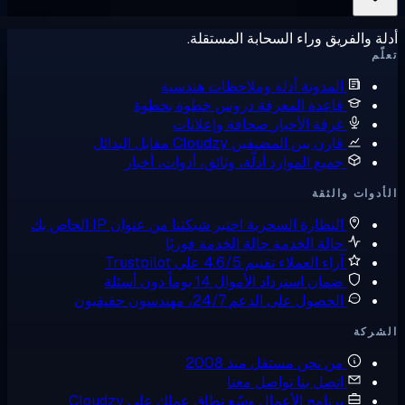
ة والفريق وراء السحابة المستقلة.
ّم
المدونة
أدلة وملاحظات هندسية
قاعدة المعرفة
دروس خطوة بخطوة
غرفة الأخبار
صحافة وإعلانات
قارن بين المضيفين
Cloudzy مقابل البدائل
جميع الموارد
أدلّة، وثائق، أدوات، أخبار
دوات والثقة
النظارة السحرية
اختبر شبكتنا من عنوان IP الخاص بك
حالة الخدمة
حالة الخدمة فوريًا
آراء العملاء
تقييم 4.6/5 على Trustpilot
ضمان استرداد الأموال
14 يوماً دون أسئلة
الحصول على الدعم
24/7، مهندسون حقيقيون
شركة
من نحن
مستقل منذ 2008
اتصل بنا
تواصل معنا
برنامج الأعمال
وسّع نطاق عملك على Cloudzy