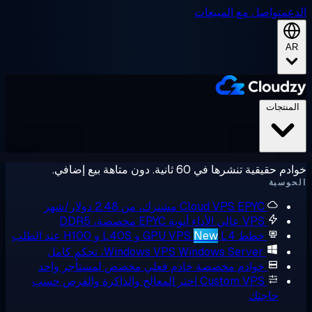
عم
تواصل مع المبيعات
A
لمنتجات
حقيقية تنشرها في 60 ثانية. دون متاهة بيع إضافي.
وسبة
EPYC مشترك، من 2.48 دولار/شهر
Cloud VPS
VPS عالي الأداء
أنوية EPYC مخصصة، DDR5
خطط GPU VPS
L4 و L40S و H100 عند الطلب
New
Windows Server، تحكم كامل
Windows VPS
خوادم مخصصة
خادم فعلي مخصص لمستأجر واحد
Custom VPS
اختر المعالج والذاكرة والقرص حسب
حاجتك