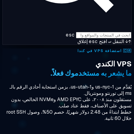
esc
إغلاق
esc
افتح
↵
التنقل
استضافة VPS في كندا

VPS ال
ما يشعر به مستخدموك فعلا
يُقدَّم من us-nyc-1 وus-utah-1، بزمن استجابة أحادي الرقم بالـ
ms إلى
مستقلون منذ ٢٠٠٨، على AMD EPYC وNVMe الخالص، بدون
تسويق على الأصناف، فقط عتاد ص
خطط ابتداءً من 2.48 دولار شهريًا، خصم 50%، وصول root SSH
خلال 60