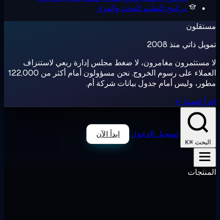
برنامج التعليم
للبحث والفرق
تقلون
ل ذاتي منذ 2008
مستثمرون مغامرون، لا ضغط مجلس إدارة ربعي لاستنزاف
العملاء على رسوم الخروج. نحن مسؤولون أمام أكثر من 122,000
ر، وليس أمام جدول بيانات شركة أم.
أ قصتنا ←
تسجيل الدخول
ابدأ الآن
⌘K
لبحث
نتجات