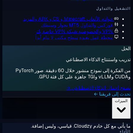
شغيل والتداول
خوادم الألعاب
Minecraft و CS و ARK والمزيد
فوركس والتداول
MT5 بجوار وسيطك
VPN والخصوصية
شبكة VPN خاصة بك
محطة عمل بعيدة
سطح مكتب لا ينام أبداً
ل
يب واستنتاج الذكاء الاصطناعي
من الفكرة إلى نموذج منشور خلال 60 دقيقة. صور PyTorch
ح أحمال الذكاء الاصطناعي →
ث إلى فريقنا ←
لميزات
ي مع كل خادم Cloudzy. قياسي، وليس إضافة.
داء