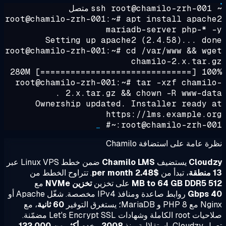
~ ssh
متصل
root@chamilo-zrh-001:~#
apt install apach
mariadb-server php-* 
Setting up apache2 (2.4.58)... do
root@chamilo-zrh-001:~#
cd /var/www && wg
chamilo-2.x.tar.
100% [===================
root@chamilo-zrh-001:~#
tar -xzf chamil
2.x.tar.gz && chown -R www-data
Ownership updated. Installer ready 
https://lms.example.o
_
root@chamilo-zrh-001:
ة عامة على استضافة Chamilo
Cloud
يستضيف
Chamilo LMS
ضمن خطط Linux VPS عبر
، تبدأ من
$2.48 per month
. تتراوح الخطط من
512 MB t
على تخزين
تخزين NVMe
مع
4
روابط صاعدة ومنافذ IPv4 مخصصة. شغّل Apache أو
و MariaDB؛ يستغرق التوفير
60 ثانية
، مع
صلاحيات root الكاملة وشهادات Let's Encrypt SSL مضمّنة.
 باستقلالية منذ
2008
، يخدم
أكثر من 122,000