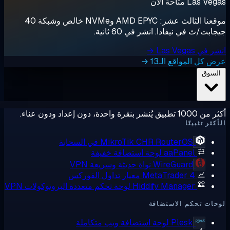
Las  متاحة الآن
موقعنا الثالث عشر: AMD EPYC وNVMe خالص وشبكة 40
ابت/ث في نيفادا. انشر في 60 ثانية.
ي Las Vegas →
 كل المواقع الـ13 →
لسوق
ق يُنشر بنقرة واحدة، دون إعداد ودون عناء.
كثر تثبيتًا
RouterOS في السحابة
MikroTik CHR
aaPanel
لوحة استضافة خفيفة
WireGuard
نواة حديثة وسريعة VPN
MetaTrader 4
معيار تداول الفوركس
Hiddify Manager
لوحة تحكم متعددة البروتوكولات VPN
ات تحكم الاستضافة
Plesk
لوحة استضافة ويب متكاملة