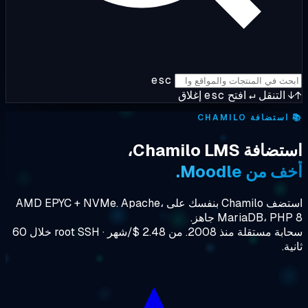
esc
التنقل
↵
افتح
esc
إغلاق
ستضافة CHAMILO
افة Chamilo LMS،
 من Moodle.
استضف Chamilo بنفسك على AMD EPYC + NVMe. Apache،
MariaDB، PH جاهز.
سحابة مستقلة منذ 2008. من 2.48 $/شهر · root SSH خلال 60
ة.