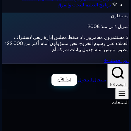
برنامج التعليم
للبحث والفرق
تقلون
ل ذاتي منذ 2008
مستثمرون مغامرون، لا ضغط مجلس إدارة ربعي لاستنزاف
العملاء على رسوم الخروج. نحن مسؤولون أمام أكثر من 122,000
ر، وليس أمام جدول بيانات شركة أم.
أ قصتنا ←
تسجيل الدخول
ابدأ الآن
⌘K
لبحث
نتجات