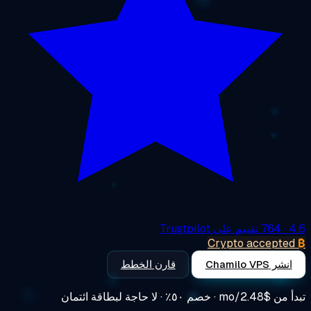
4
· 764 تقييم على Trustpilot
Crypto accepte
انشر Chamilo VPS
قارن الخطط
أ من
$2.48/mo
· خصم ٥٠٪ · لا حاجة لبطاقة ائتمان