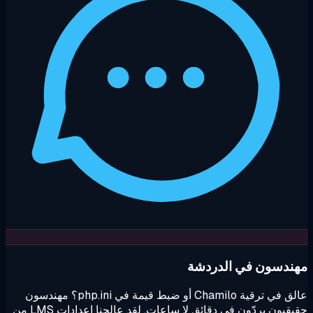
ندسون في الدردشة
عالق في ترقية Chamilo أو ضبط قيمة في php.ini؟ مهندسون
حقيقيون يردّون في دقائق لا ساعات. لقد عالجنا إعدادات LMS من