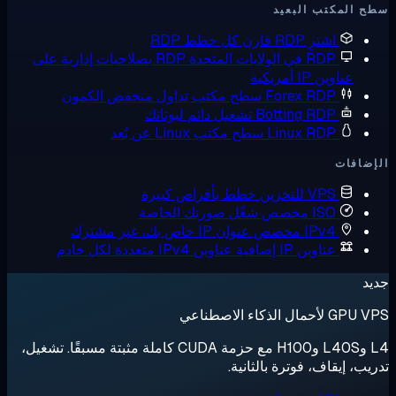
 المكتب البعيد
اشترِ RDP
قارن كل خطط RDP
RDP في الولايات المتحدة
RDP بصلاحيات إدارية على
عناوين IP أمريكية
Forex RDP
سطح مكتب تداول منخفض الكمون
Botting RDP
تشغيل دائم لبوتاتك
Linux RDP
سطح مكتب Linux عن بُعد
ضافات
VPS للتخزين
خطط بأقراص كبيرة
ISO مخصص
شغّل صورتك الخاصة
IPv4 مخصص
عنوان IP خاص بك، غير مشترك
عناوين IP إضافية
عناوين IPv4 متعددة لكل خادم
د
لأحمال الذكاء الاصطناعي
L4 وL40S وH100 مع حزمة CUDA كاملة مثبتة مسبقًا. تشغيل،
يب، إيقاف، فوترة بالثانية.