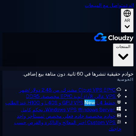
عم
تواصل مع المبيعات
A
لمنتجات
حقيقية تنشرها في 60 ثانية. دون متاهة بيع إضافي.
وسبة
EPYC مشترك، من 2.48 دولار/شهر
Cloud VPS
VPS عالي الأداء
أنوية EPYC مخصصة، DDR5
خطط GPU VPS
L4 و L40S و H100 عند الطلب
New
Windows Server، تحكم كامل
Windows VPS
خوادم مخصصة
خادم فعلي مخصص لمستأجر واحد
Custom VPS
اختر المعالج والذاكرة والقرص حسب
حاجتك