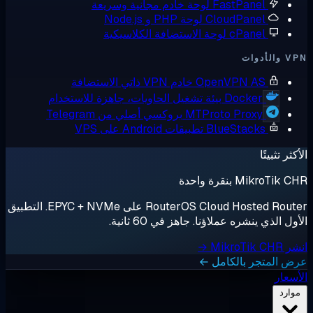
FastPanel
لوحة خادم مجانية وسريعة
CloudPanel
لوحة PHP و Node.js
cPanel
لوحة الاستضافة الكلاسيكية
أدوات
OpenVPN AS
خادم VPN ذاتي الاستضافة
Docker
بيئة تشغيل الحاويات، جاهزة للاستخدام
MTProto Proxy
بروكسي أصلي من Telegram
BlueStacks
تطبيقات Android على VPS
ثر تثبيتًا
MikroTik بنقرة واحدة
RouterOS Cloud Hosted Router على EPYC + NVMe. التطبيق
ل الذي ينشره عملاؤنا. جاهز في 60 ثانية.
MikroTik →
 المتجر بالكامل ←
سعار
وارد