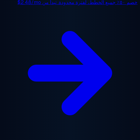
 ٥٠٪
جميع الخطط، لفترة محدودة. تبدأ من
$2.48/mo