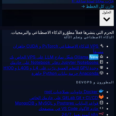
ب مجانًا لمدة ساعة ←
رن كل الخطط →
لحلول
زم التي ينشرها فعلاً مطوّرو الذكاء الاصطناعي والبرمجيات.
كاء الاصطناعي وتعلم الآلة
VPS للذكاء الاصطناعي
PyTorch و CUDA جاهزان
مسبقاً
New
Ollama
شغّل نماذج LLM على VPS الخاص بك
Jupyter Notebooks
دفاتر Notebook على خادمك
وحدة GPU للتعلم العميق
درّب على L4 و L40S و H100
Anaconda
حزمة بيانات Python جاهزة
ورون و DEVOPS
Docker
حاويات بصلاحيات root
Git + CI/CD على خادمك الخاص
GitLab
قواعد البيانات
Postgres و MySQL و MongoDB
خادم الأكواد
VS Code في متصفحك
n8n
أتمتة تعمل 24/7