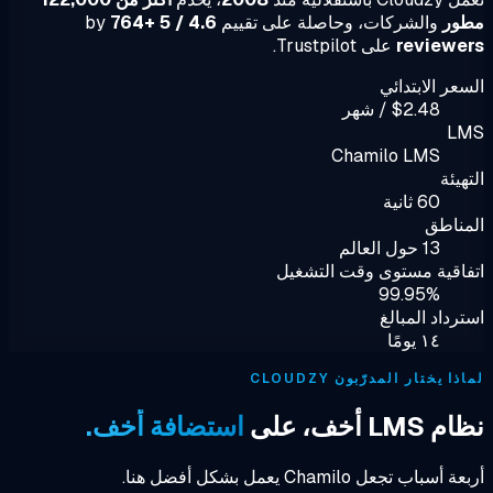
ور
والشركات، وحاصلة على تقييم
4.6 / 5
by
764+
reviewe
على Trustpilot.
عر الابتدائي
$2.48 / شهر
L
Chamilo LMS
هيئة
60 ثانية
ناطق
13 حول العالم
اقية مستوى وقت التشغيل
99.95%
رداد المبالغ
١٤ يومًا
ا يختار المدرّبون CLOUDZY
LM أخف، على
استضافة أخف.
أسباب تجعل Chamilo يعمل بشكل أفضل هنا.