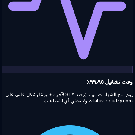
 تشغيل ٩٩٫٩٥٪
يوم منح الشهادات مهم. يُرصد SLA لآخر 30 يومًا بشكل علني على
status.cloudz، ولا نخفي أي انقطاعات.