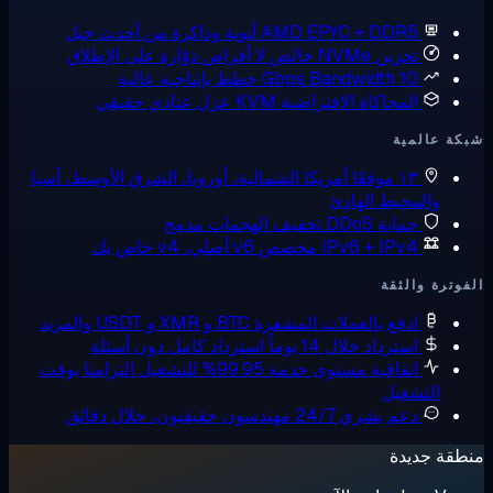
AMD EPYC + DDR5
أنوية وذاكرة من أحدث جيل
تخزين NVMe خالص
لا أقراص دوّارة على الإطلاق
10 Gbps Bandwidth
خطط بإنتاجية عالية
المحاكاة الافتراضية KVM
عزل عتادي حقيقي
ة عالمية
١٣ موقعًا
أمريكا الشمالية، أوروبا، الشرق الأوسط، آسيا
والمحيط الهادئ
حماية DDoS
تخفيف الهجمات مدمج
IPv6 + IPv4 مخصص
v6 أصلي، v4 خاص بك
وترة والثقة
ادفع بالعملات المشفرة
BTC و XMR و USDT والمزيد
استرداد خلال 14 يوماً
استرداد كامل دون أسئلة
اتفاقية مستوى خدمة 99.95% للتشغيل
التزامنا بوقت
التشغيل
دعم بشري 24/7
مهندسون حقيقيون، خلال دقائق
قة جديدة