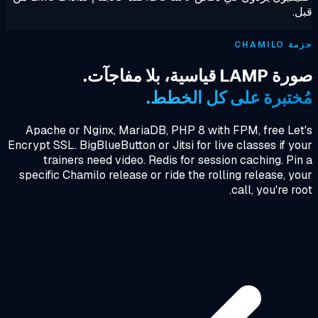
.
CHAMILO
L قياسية، بلا مفاجآت.
ختبرة على كل الخطط.
Apache or Nginx, MariaDB, PHP 8 with FPM, free Le
Encrypt SSL. BigBlueButton or Jitsi for live classes if y
trainers need video. Redis for session caching. Pi
specific Chamilo release or ride the rolling release, y
call, you're ro