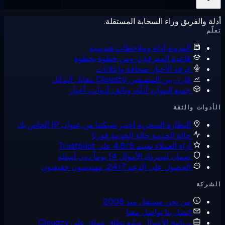
ة والفريق وراء السحابة المستقلة.
ّم
المدونة
أدلة وملاحظات هندسية
قاعدة المعرفة
دروس خطوة بخطوة
غرفة الأخبار
صحافة وإعلانات
قارن بين المضيفين
Cloudzy مقابل البدائل
جميع الموارد
أدلّة، وثائق، أدوات، أخبار
دوات والثقة
النظارة السحرية
اختبر شبكتنا من عنوان IP الخاص بك
حالة الخدمة
حالة الخدمة فوريًا
آراء العملاء
تقييم 4.6/5 على Trustpilot
ضمان استرداد الأموال
14 يوماً دون أسئلة
الحصول على الدعم
24/7، مهندسون حقيقيون
شركة
من نحن
مستقل منذ 2008
اتصل بنا
تواصل معنا
برنامج الأعمال
وسّع نطاق عملك على Cloudzy