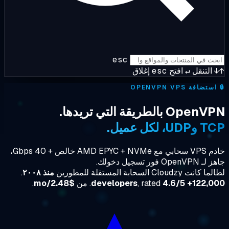
esc
التنقل
↵
افتح
esc
إغلاق
تضافة OPENVPN VPS
Ope بالطريقة التي تريدها.
U، لكل عميل.
خادم VPS سحابي مع AMD EPYC + NVMe خالص + 40 Gbps،
Open فور تسجيل دخولك.
نت Cloudzy السحابة المستقلة للمطورين
منذ ٢٠٠٨
.
122,000+ devel
4.6/5
, rated
. من
$2.48/mo
.