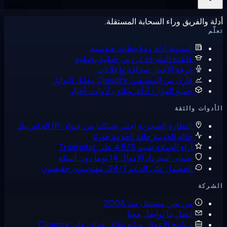
ة والفريق وراء السحابة المستقلة.
ّم
المدونة
أدلة وملاحظات هندسية
قاعدة المعرفة
دروس خطوة بخطوة
غرفة الأخبار
صحافة وإعلانات
قارن بين المضيفين
Cloudzy مقابل البدائل
جميع الموارد
أدلّة، وثائق، أدوات، أخبار
دوات والثقة
النظارة السحرية
اختبر شبكتنا من عنوان IP الخاص بك
حالة الخدمة
حالة الخدمة فوريًا
آراء العملاء
تقييم 4.6/5 على Trustpilot
ضمان استرداد الأموال
14 يوماً دون أسئلة
الحصول على الدعم
24/7، مهندسون حقيقيون
شركة
من نحن
مستقل منذ 2008
اتصل بنا
تواصل معنا
برنامج الأعمال
وسّع نطاق عملك على Cloudzy