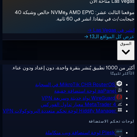
Las  متاحة الآن
موقعنا الثالث عشر: AMD EPYC وNVMe خالص وشبكة 40
ابت/ث في نيفادا. انشر في 60 ثانية.
ي Las Vegas →
 كل المواقع الـ13 →
لسوق
ق يُنشر بنقرة واحدة، دون إعداد ودون عناء.
كثر تثبيتًا
RouterOS في السحابة
MikroTik CHR
aaPanel
لوحة استضافة خفيفة
WireGuard
نواة حديثة وسريعة VPN
MetaTrader 4
معيار تداول الفوركس
Hiddify Manager
لوحة تحكم متعددة البروتوكولات VPN
ات تحكم الاستضافة
Plesk
لوحة استضافة ويب متكاملة