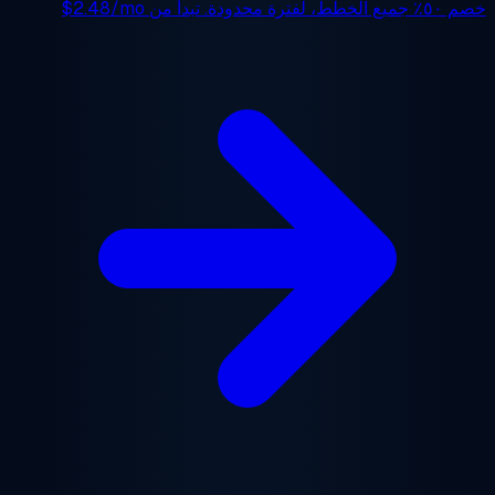
 ٥٠٪
جميع الخطط، لفترة محدودة. تبدأ من
$2.48/mo