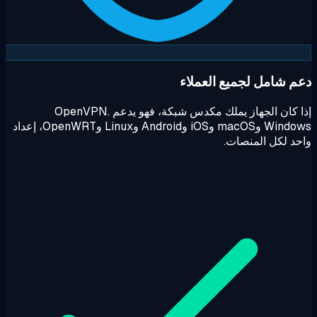
م شامل لجميع العملاء
إذا كان الجهاز يملك مكدس شبكة، فهو يدعم OpenVPN.
Windows وmacOS وiOS وAndroid وLinux وOpenWRT، إعداد
د لكل المنصات.