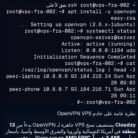
~ ss
نفق لأعلى
root@vps-fra-002:~#
apt install -y openv
easy-r
Setting up openvpn (2.6.x-1ubuntu) .
root@vps-fra-002:~#
systemctl stat
openvpn-server@serv
Active:
active (runnin
Listen: 0.0.0.0:1194 u
Initialization Sequence Complet
root@vps-fra-002:~#
c
/var/log/openvpn/status.log | head 
peer-laptop 10.8.0.6 93.184.216.34 Sun A
28 09:
peer-phone 10.8.0.7 93.184.216.71 Sun A
28 09:
_
root@vps-fra-002:
 عامة على خادم OpenVPN VPS
Cloud
يستضيف نسخ VPS جاهزة لـ OpenVPN بدءاً من
13
طقة
في أمريكا الشمالية وأوروبا والشرق الأوسط وآسيا، بأسعار
أ من
$2.48 شهرياً
. Plans run on
AMD EPYC
مع
تخزين