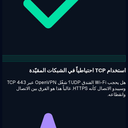
T احتياطياً في الشبكات المقيّدة
هل يحجب Wi-Fi الفندق UDP؟ شغّل OpenVPN عبر TCP 443
وسيبدو الاتصال كأنه HTTPS. غالباً هذا هو الفرق بين الاتصال
قطاعه.