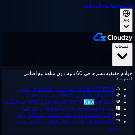
عم
تواصل مع المبيعات
A
لمنتجات
حقيقية تنشرها في 60 ثانية. دون متاهة بيع إضافي.
وسبة
EPYC مشترك، من 2.48 دولار/شهر
Cloud VPS
VPS عالي الأداء
أنوية EPYC مخصصة، DDR5
خطط GPU VPS
L4 و L40S و H100 عند الطلب
New
Windows Server، تحكم كامل
Windows VPS
خوادم مخصصة
خادم فعلي مخصص لمستأجر واحد
Custom VPS
اختر المعالج والذاكرة والقرص حسب
حاجتك