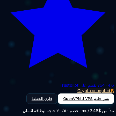
4
· 764 تقييم على Trustpilot
Crypto accepte
نشر خادم VPS لـ OpenVPN
قارن الخطط
أ من
$2.48/mo
· خصم ٥٠٪ · لا حاجة لبطاقة ائتمان