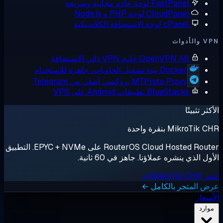
FastPanel
لوحة خادم مجانية وسريعة
CloudPanel
لوحة PHP و Node.js
cPanel
لوحة الاستضافة الكلاسيكية
أدوات
OpenVPN AS
خادم VPN ذاتي الاستضافة
Docker
بيئة تشغيل الحاويات، جاهزة للاستخدام
MTProto Proxy
بروكسي أصلي من Telegram
BlueStacks
تطبيقات Android على VPS
ثر تثبيتًا
MikroTik بنقرة واحدة
RouterOS Cloud Hosted Router على EPYC + NVMe. التطبيق
ل الذي ينشره عملاؤنا. جاهز في 60 ثانية.
MikroTik →
 المتجر بالكامل ←
سعار
وارد