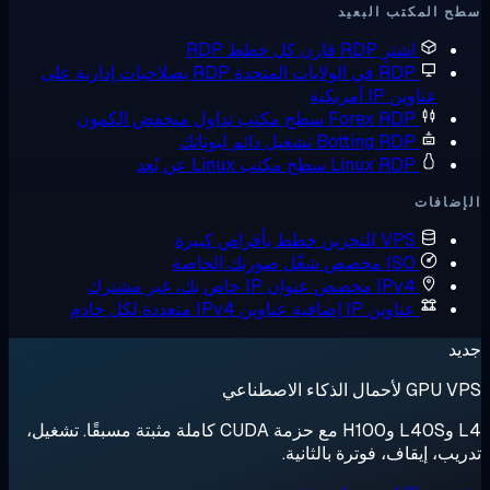
 المكتب البعيد
اشترِ RDP
قارن كل خطط RDP
RDP في الولايات المتحدة
RDP بصلاحيات إدارية على
عناوين IP أمريكية
Forex RDP
سطح مكتب تداول منخفض الكمون
Botting RDP
تشغيل دائم لبوتاتك
Linux RDP
سطح مكتب Linux عن بُعد
ضافات
VPS للتخزين
خطط بأقراص كبيرة
ISO مخصص
شغّل صورتك الخاصة
IPv4 مخصص
عنوان IP خاص بك، غير مشترك
عناوين IP إضافية
عناوين IPv4 متعددة لكل خادم
د
لأحمال الذكاء الاصطناعي
L4 وL40S وH100 مع حزمة CUDA كاملة مثبتة مسبقًا. تشغيل،
يب، إيقاف، فوترة بالثانية.