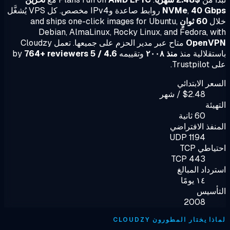
40 Gb
,
NVMe
روابط صاعدة وIPv4 مخصص. كل VPS يُشغَّل
ال
60 ثوانٍ
and ships one-click images for Ubuntu,
Debian, AlmaLinux, Rocky Linux, and Fedora, w
OpenV
متاح عبر مدير الحزم على جميعها. تعمل Cloudzy
تقلالية منذ
منذ ٢٠٠٨
وتقييمه
4.6 / 5
by
764+ reviewers
Trustp.
عر الابتدائي
$2.48 / شهر
هيئة
60 ثانية
نفذ الافتراضي
UDP 1194
ياطي TCP
TCP 443
رداد المبالغ
١٤ يومًا
تأسيس
2008
ا يختار المطورون CLOUDZY