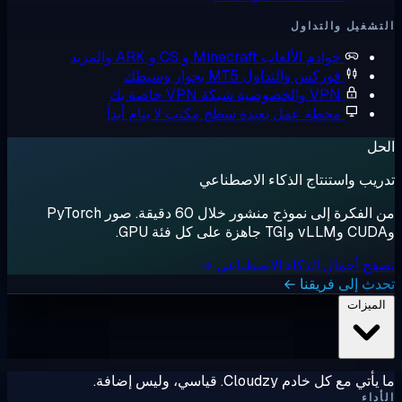
شغيل والتداول
خوادم الألعاب
Minecraft و CS و ARK والمزيد
فوركس والتداول
MT5 بجوار وسيطك
VPN والخصوصية
شبكة VPN خاصة بك
محطة عمل بعيدة
سطح مكتب لا ينام أبداً
ل
يب واستنتاج الذكاء الاصطناعي
من الفكرة إلى نموذج منشور خلال 60 دقيقة. صور PyTorch
ح أحمال الذكاء الاصطناعي →
ث إلى فريقنا ←
لميزات
ي مع كل خادم Cloudzy. قياسي، وليس إضافة.
داء