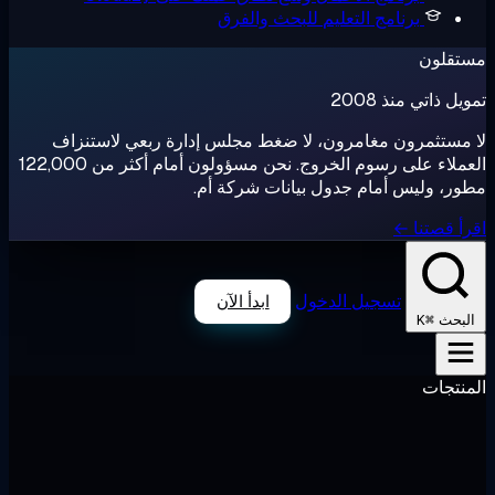
برنامج التعليم
للبحث والفرق
تقلون
ل ذاتي منذ 2008
مستثمرون مغامرون، لا ضغط مجلس إدارة ربعي لاستنزاف
العملاء على رسوم الخروج. نحن مسؤولون أمام أكثر من 122,000
ر، وليس أمام جدول بيانات شركة أم.
أ قصتنا ←
تسجيل الدخول
ابدأ الآن
⌘K
لبحث
نتجات