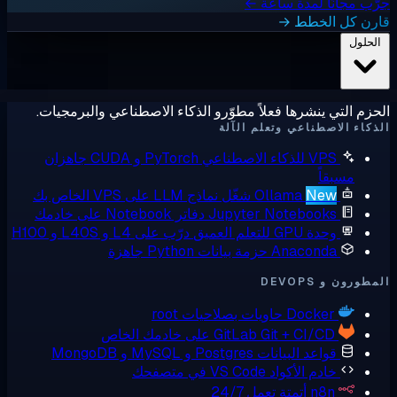
ب مجانًا لمدة ساعة ←
رن كل الخطط →
لحلول
زم التي ينشرها فعلاً مطوّرو الذكاء الاصطناعي والبرمجيات.
كاء الاصطناعي وتعلم الآلة
VPS للذكاء الاصطناعي
PyTorch و CUDA جاهزان
مسبقاً
New
Ollama
شغّل نماذج LLM على VPS الخاص بك
Jupyter Notebooks
دفاتر Notebook على خادمك
وحدة GPU للتعلم العميق
درّب على L4 و L40S و H100
Anaconda
حزمة بيانات Python جاهزة
ورون و DEVOPS
Docker
حاويات بصلاحيات root
Git + CI/CD على خادمك الخاص
GitLab
قواعد البيانات
Postgres و MySQL و MongoDB
خادم الأكواد
VS Code في متصفحك
n8n
أتمتة تعمل 24/7