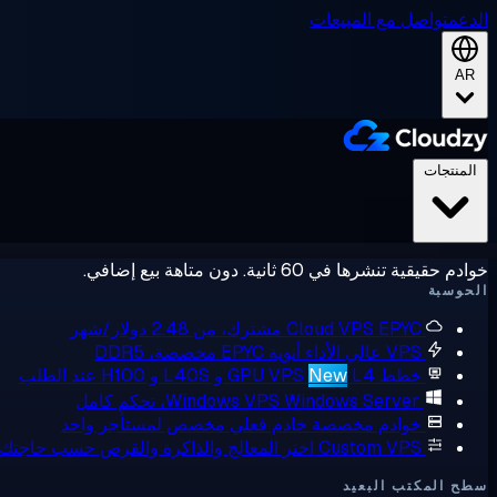
الدعم
تواصل مع المبيعات
AR
المنتجات
خوادم حقيقية تنشرها في 60 ثانية. دون متاهة بيع إضافي.
الحوسبة
EPYC مشترك، من 2.48 دولار/شهر
Cloud VPS
VPS عالي الأداء
أنوية EPYC مخصصة، DDR5
خطط GPU VPS
L4 و L40S و H100 عند الطلب
New
Windows Server، تحكم كامل
Windows VPS
خوادم مخصصة
خادم فعلي مخصص لمستأجر واحد
Custom VPS
اختر المعالج والذاكرة والقرص حسب حاجتك
سطح المكتب البعيد