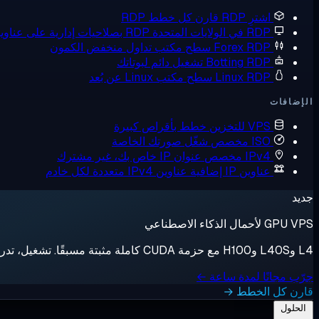
اشترِ RDP
قارن كل خطط RDP
RDP في الولايات المتحدة
RDP بصلاحيات إدارية على عناوين IP أمريكية
Forex RDP
سطح مكتب تداول منخفض الكمون
Botting RDP
تشغيل دائم لبوتاتك
Linux RDP
سطح مكتب Linux عن بُعد
الإضافات
VPS للتخزين
خطط بأقراص كبيرة
ISO مخصص
شغّل صورتك الخاصة
IPv4 مخصص
عنوان IP خاص بك، غير مشترك
عناوين IP إضافية
عناوين IPv4 متعددة لكل خادم
جديد
GPU VPS لأحمال الذكاء الاصطناعي
L4 وL40S وH100 مع حزمة CUDA كاملة مثبتة مسبقًا. تشغيل، تدريب، إيقاف، فوترة بالثانية.
جرّب مجانًا لمدة ساعة ←
قارن كل الخطط →
الحلول