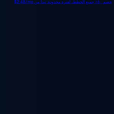
خصم ٥٠٪
جميع الخطط، لفترة محدودة. تبدأ من
$2.48/mo