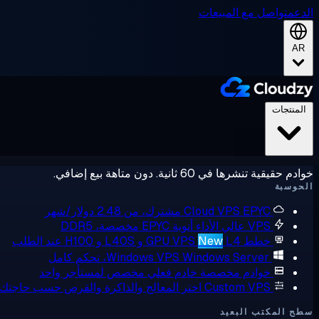
الدعم
تواصل مع المبيعات
AR
المنتجات
خوادم حقيقية تنشرها في 60 ثانية. دون متاهة بيع إضافي.
الحوسبة
EPYC مشترك، من 2.48 دولار/شهر
Cloud VPS
VPS عالي الأداء
أنوية EPYC مخصصة، DDR5
خطط GPU VPS
L4 و L40S و H100 عند الطلب
New
Windows Server، تحكم كامل
Windows VPS
خوادم مخصصة
خادم فعلي مخصص لمستأجر واحد
Custom VPS
اختر المعالج والذاكرة والقرص حسب حاجتك
سطح المكتب البعيد