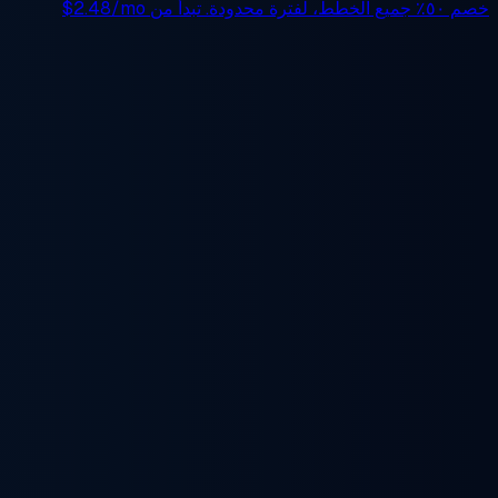
خصم ٥٠٪
جميع الخطط، لفترة محدودة. تبدأ من
$2.48/mo