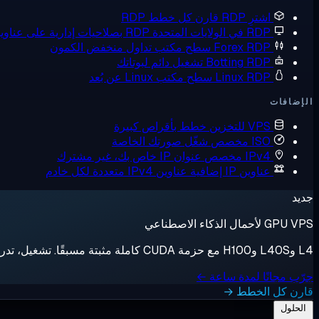
اشترِ RDP
قارن كل خطط RDP
RDP في الولايات المتحدة
RDP بصلاحيات إدارية على عناوين IP أمريكية
Forex RDP
سطح مكتب تداول منخفض الكمون
Botting RDP
تشغيل دائم لبوتاتك
Linux RDP
سطح مكتب Linux عن بُعد
الإضافات
VPS للتخزين
خطط بأقراص كبيرة
ISO مخصص
شغّل صورتك الخاصة
IPv4 مخصص
عنوان IP خاص بك، غير مشترك
عناوين IP إضافية
عناوين IPv4 متعددة لكل خادم
جديد
GPU VPS لأحمال الذكاء الاصطناعي
L4 وL40S وH100 مع حزمة CUDA كاملة مثبتة مسبقًا. تشغيل، تدريب، إيقاف، فوترة بالثانية.
جرّب مجانًا لمدة ساعة ←
قارن كل الخطط →
الحلول