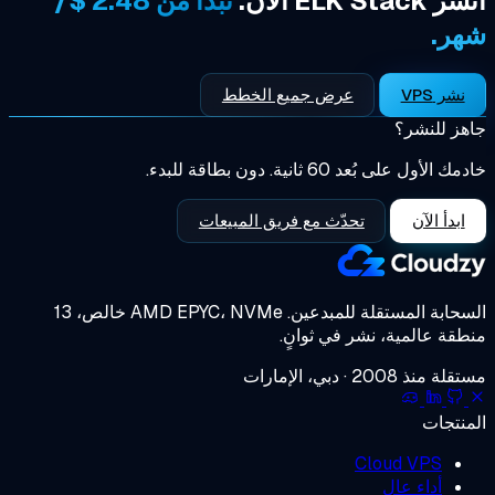
تبدأ من 2.48 $/
عرض جميع الخطط
ر؟
6 ثانية. دون بطاقة للبدء.
تحدّث مع فريق المبيعات
مستقلة للمبدعين.
AMD EPYC، NVMe خالص، 13
ية، نشر في ثوانٍ.
إمارات
Cloud 
 عالٍ