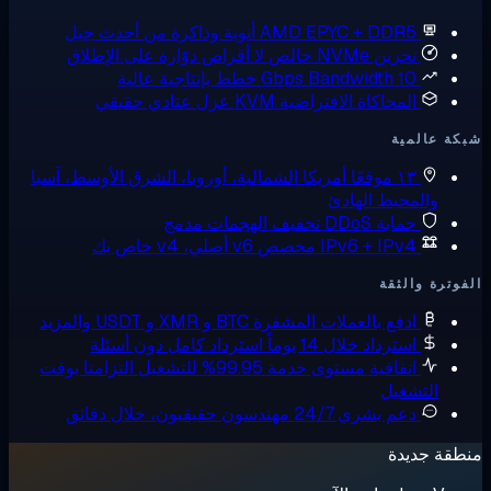
AMD EPYC + DDR
أنوية وذاكرة من أحدث جيل
زين NVMe خالص
لا أقراص دوّارة على الإطلاق
10 Gbps Bandw
خطط بإنتاجية عالية
لمحاكاة الافتراضية KVM
عزل عتادي حقيقي
ية
 موقعًا
أمريكا الشمالية، أوروبا، الشرق الأوسط، آسيا
حيط الهادئ
ماية DDoS
تخفيف الهجمات مدمج
IPv6 + IPv مخصص
v6 أصلي، v4 خاص بك
لثقة
دفع بالعملات المشفرة
BTC و XMR و USDT والمزيد
سترداد خلال 14 يوماً
استرداد كامل دون أسئلة
تفاقية مستوى خدمة 99.95% للتشغيل
التزامنا بوقت
غيل
عم بشري 24/7
مهندسون حقيقيون، خلال دقائق
دة