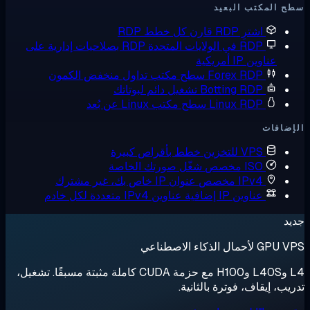
ب البعيد
ترِ RDP
قارن كل خطط RDP
 في الولايات المتحدة
RDP بصلاحيات إدارية على
 أمريكية
Forex RD
سطح مكتب تداول منخفض الكمون
Botting RD
تشغيل دائم لبوتاتك
Linux RD
سطح مكتب Linux عن بُعد
V للتخزين
خطط بأقراص كبيرة
I مخصص
شغّل صورتك الخاصة
IPv مخصص
عنوان IP خاص بك، غير مشترك
اوين IP إضافية
عناوين IPv4 متعددة لكل خادم
عي
L4 وL40S وH100 مع حزمة CUDA كاملة مثبتة مسبقًا. تشغيل،
ف، فوترة بالثانية.