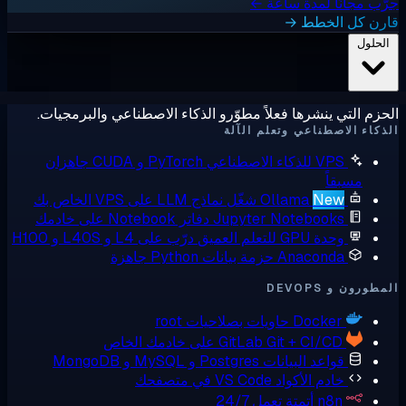
ًا لمدة ساعة ←
الخطط →
 ينشرها فعلاً مطوّرو الذكاء الاصطناعي والبرمجيات.
صطناعي وتعلم الآلة
 للذكاء الاصطناعي
PyTorch و CUDA جاهزان
اً
Ne
Ollama
شغّل نماذج LLM على VPS الخاص بك
Jupyter Notebook
دفاتر Notebook على خادمك
ة GPU للتعلم العميق
درّب على L4 و L40S و H100
Anacond
حزمة بيانات Python جاهزة
DEVO
Docke
حاويات بصلاحيات root
Git + CI/C على خادمك الخاص
GitLab
واعد البيانات
Postgres و MySQL و MongoDB
ادم الأكواد
VS Code في متصفحك
n8
أتمتة تعمل 24/7