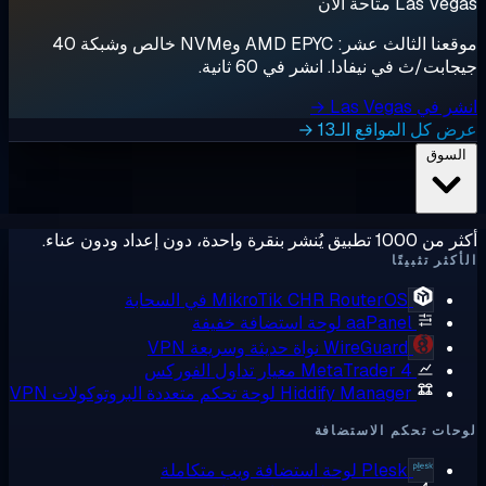
لآن
موقعنا الثالث عشر: AMD EPYC وNVMe خالص وشبكة 40
نيفادا. انشر في 60 ثانية.
اقع الـ13 →
ًا
RouterOS في السحابة
MikroTik CHR
aaPane
لوحة استضافة خفيفة
WireGuard
نواة حديثة وسريعة VPN
MetaTrader 
معيار تداول الفوركس
Hiddify Manage
لوحة تحكم متعددة البروتوكولات VPN
م الاستضافة
Plesk
لوحة استضافة ويب متكاملة