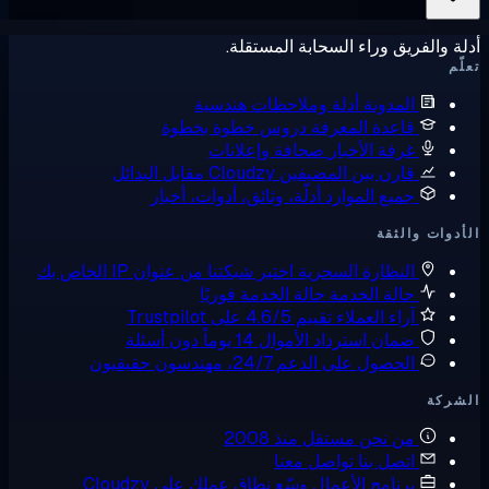
يق وراء السحابة المستقلة.
لمدونة
أدلة وملاحظات هندسية
اعدة المعرفة
دروس خطوة بخطوة
رفة الأخبار
صحافة وإعلانات
ارن بين المضيفين
Cloudzy مقابل البدائل
ميع الموارد
أدلّة، وثائق، أدوات، أخبار
لثقة
لنظارة السحرية
اختبر شبكتنا من عنوان IP الخاص بك
الة الخدمة
حالة الخدمة فوريًا
راء العملاء
تقييم 4.6/5 على Trustpilot
مان استرداد الأموال
14 يوماً دون أسئلة
لحصول على الدعم
24/7، مهندسون حقيقيون
ن نحن
مستقل منذ 2008
تصل بنا
تواصل معنا
رنامج الأعمال
وسّع نطاق عملك على Cloudzy