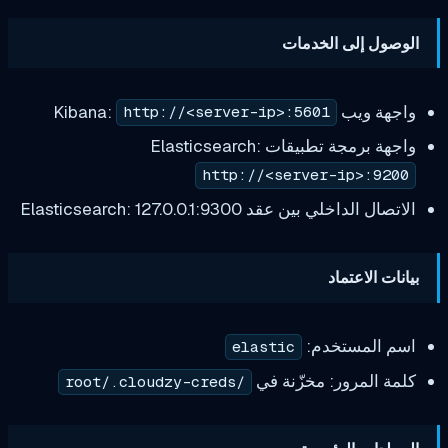
 إلى الخدمات
 Kibana:
http://<server-ip>:5601
جة تطبيقات Elasticsearch:
http://<server-ip>:
لداخلي بين عقد Elasticsearch:
127.0.0.1:9300
لاعتماد
لمستخدم:
elastic
لمرور: مخزّنة في
/root/.cloudzy-creds