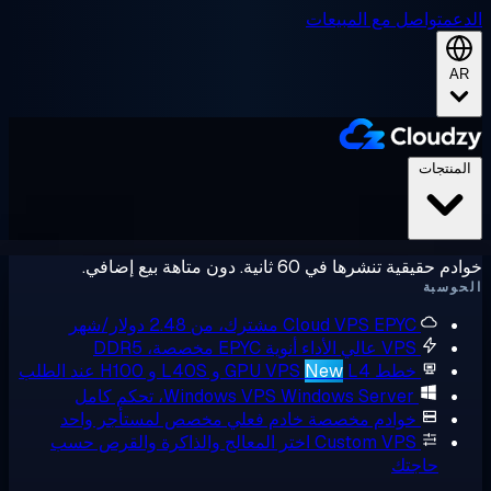
ل مع المبيعات
ي 60 ثانية. دون متاهة بيع إضافي.
E مشترك، من 2.48 دولار/شهر
Cloud VPS
V عالي الأداء
أنوية EPYC مخصصة، DDR5
ط GPU VPS
L4 و L40S و H100 عند الطلب
New
Windows Serve، تحكم كامل
Windows VPS
وادم مخصصة
خادم فعلي مخصص لمستأجر واحد
Custom VP
اختر المعالج والذاكرة والقرص حسب
تك