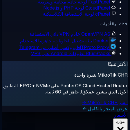
FastPane
لوحة خادم مجانية وسريعة
CloudPane
لوحة PHP و Node.js
cPane
لوحة الاستضافة الكلاسيكية
OpenVPN A
خادم VPN ذاتي الاستضافة
Docker
بيئة تشغيل الحاويات، جاهزة للاستخدام
MTProto Proxy
بروكسي أصلي من Telegram
BlueStack
تطبيقات Android على VPS
قرة واحدة
RouterOS Cloud Hosted Router على EPYC + NVMe. التطبيق
شره عملاؤنا. جاهز في 60 ثانية.
ر بالكامل ←