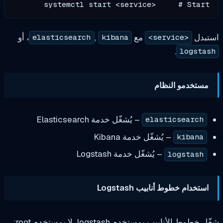
systemctl start <service>     # 
مع
,
، أو
elasticsearch
kibana
<servi
.
l
و النظام
– يُشغّل خدمة Elasticsearch
elasticse
– يُشغّل خدمة Kibana
ki
– يُشغّل خدمة Logstash
logs
طوط أنابيب Logstash
يب بمستخدم logstash، لا بمستخدم root: