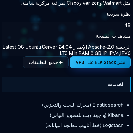
عة
الصفحة
Apache-2
الإصدار
Ubuntu Server 24.04
OS
Latest
LTS
Min RAM
8 GB
IP
I
← جميع التطبيقات
ت
(محرك البحث والتخزين)
البياني)
عالجة البيانات)