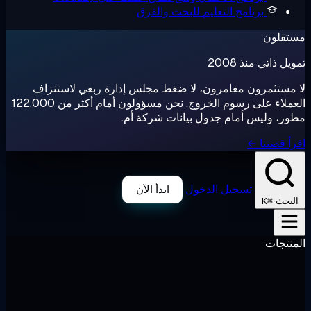
رنامج التعليم
للبحث والفرق
ذ 2008
ون مغامرون، لا ضغط مجلس إدارة ربعي لاستنزاف
العملاء على رسوم الخروج. نحن مسؤولون أمام أكثر من 122,000
س أمام جدول بيانات شركة أم.
 ←
تسجيل الدخول
ابدأ الآن