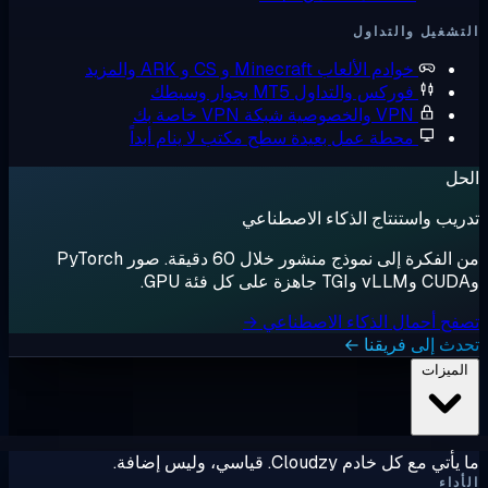
التداول
وادم الألعاب
Minecraft و CS و ARK والمزيد
وركس والتداول
MT5 بجوار وسيطك
V والخصوصية
شبكة VPN خاصة بك
حطة عمل بعيدة
سطح مكتب لا ينام أبداً
نتاج الذكاء الاصطناعي
من الفكرة إلى نموذج منشور خلال 60 دقيقة. صور PyTorch
ل الذكاء الاصطناعي →
فريقنا ←
Clo. قياسي، وليس إضافة.