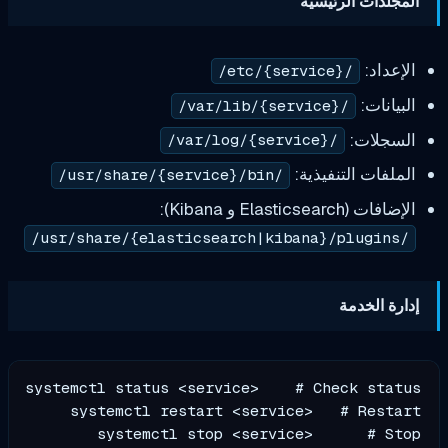
ت الرئيسية
د:
/etc/{service}/
ت:
/var/lib/{service}/
ات:
/var/log/{service}/
ت التنفيذية:
/usr/share/{service}/bin/
Ela و Kibana):
لخدمة