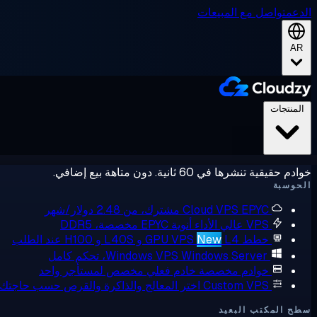
الدعم
تواصل مع المبيعات
AR
المنتجات
خوادم حقيقية تنشرها في 60 ثانية. دون متاهة بيع إضافي.
الحوسبة
EPYC مشترك، من 2.48 دولار/شهر
Cloud VPS
VPS عالي الأداء
أنوية EPYC مخصصة، DDR5
خطط GPU VPS
L4 و L40S و H100 عند الطلب
New
Windows Server، تحكم كامل
Windows VPS
خوادم مخصصة
خادم فعلي مخصص لمستأجر واحد
Custom VPS
اختر المعالج والذاكرة والقرص حسب حاجتك
سطح المكتب البعيد