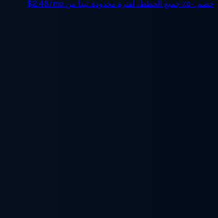
خصم ٥٠٪
جميع الخطط، لفترة محدودة. تبدأ من
$2.48/mo