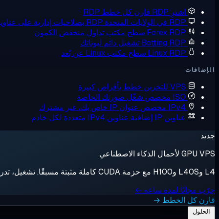
اشترِ RDP
قارن كل خطط RDP
RDP في الولايات المتحدة
RDP بصلاحيات إدارية على عناوين IP أمريكية
Forex RDP
سطح مكتب تداول منخفض الكمون
Botting RDP
تشغيل دائم لبوتاتك
Linux RDP
سطح مكتب Linux عن بُعد
الإضافات
VPS للتخزين
خطط بأقراص كبيرة
ISO مخصص
شغّل صورتك الخاصة
IPv4 مخصص
عنوان IP خاص بك، غير مشترك
عناوين IP إضافية
عناوين IPv4 متعددة لكل خادم
جديد
GPU VPS لأحمال الذكاء الاصطناعي
L4 وL40S وH100 مع حزمة CUDA كاملة مثبتة مسبقًا. تشغيل، تدريب، إيقاف، فوترة بالثانية.
جرّب مجانًا لمدة ساعة ←
قارن كل الخطط →
الحلول