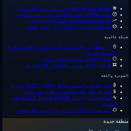
AMD EPYC + DDR5
أنوية وذاكرة من أحدث جيل
تخزين NVMe خالص
لا أقراص دوّارة على الإطلاق
10 Gbps Bandwidth
خطط بإنتاجية عالية
المحاكاة الافتراضية KVM
عزل عتادي حقيقي
ة عالمية
١٣ موقعًا
أمريكا الشمالية، أوروبا، الشرق الأوسط، آسيا
والمحيط الهادئ
حماية DDoS
تخفيف الهجمات مدمج
IPv6 + IPv4 مخصص
v6 أصلي، v4 خاص بك
وترة والثقة
ادفع بالعملات المشفرة
BTC و XMR و USDT والمزيد
استرداد خلال 14 يوماً
استرداد كامل دون أسئلة
اتفاقية مستوى خدمة 99.95% للتشغيل
التزامنا بوقت
التشغيل
دعم بشري 24/7
مهندسون حقيقيون، خلال دقائق
قة جديدة