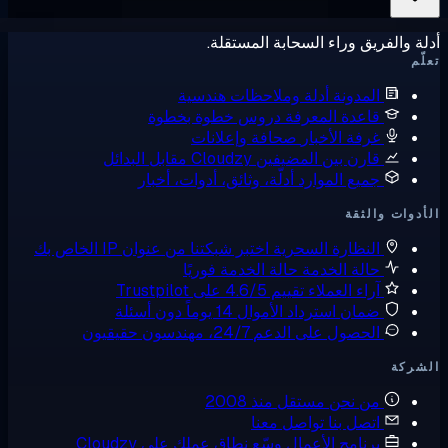
ة والفريق وراء السحابة المستقلة.
ّم
المدونة
أدلة وملاحظات هندسية
قاعدة المعرفة
دروس خطوة بخطوة
غرفة الأخبار
صحافة وإعلانات
قارن بين المضيفين
Cloudzy مقابل البدائل
جميع الموارد
أدلّة، وثائق، أدوات، أخبار
دوات والثقة
النظارة السحرية
اختبر شبكتنا من عنوان IP الخاص بك
حالة الخدمة
حالة الخدمة فوريًا
آراء العملاء
تقييم 4.6/5 على Trustpilot
ضمان استرداد الأموال
14 يوماً دون أسئلة
الحصول على الدعم
24/7، مهندسون حقيقيون
شركة
من نحن
مستقل منذ 2008
اتصل بنا
تواصل معنا
برنامج الأعمال
وسّع نطاق عملك على Cloudzy