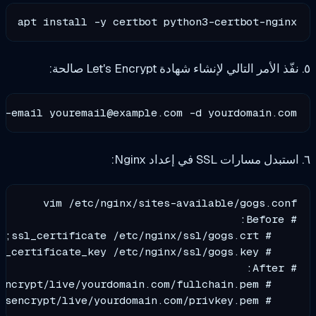
apt install -y certbot python3-certbot-nginx

os --email 
youremail@example.com
 -d yourdomain.com

    # ssl_certificate_key /etc/letsencrypt/live/yourdomain.com/privkey.pem;
