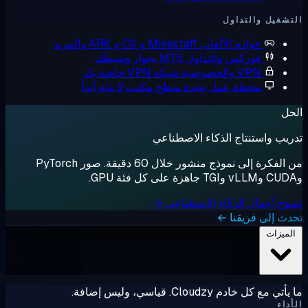
شغيل والتداول
خوادم الألعاب
Minecraft و CS و ARK والمزيد
فوركس والتداول
MT5 بجوار وسيطك
VPN والخصوصية
شبكة VPN خاصة بك
محطة عمل بعيدة
سطح مكتب لا ينام أبداً
ل
يب واستنتاج الذكاء الاصطناعي
من الفكرة إلى نموذج منشور خلال 60 دقيقة. صور PyTorch
ح أحمال الذكاء الاصطناعي →
ث إلى فريقنا ←
لميزات
ي مع كل خادم Cloudzy. قياسي، وليس إضافة.
داء