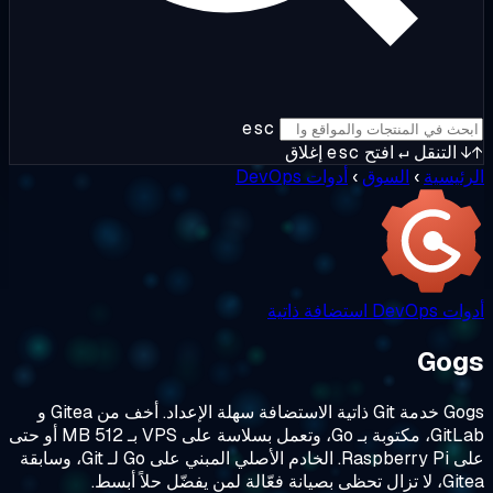
esc
التنقل
↵
افتح
esc
إغلاق
ئيسية
›
السوق
›
أدوات DevOps
 DevOps
استضافة ذاتية
Go
Gogs خدمة Git ذاتية الاستضافة سهلة الإعداد. أخف من Gitea و
GitLab، مكتوبة بـ Go، وتعمل بسلاسة على VPS بـ 512 MB أو حتى
على Raspberry Pi. الخادم الأصلي المبني على Go لـ Git، وسابقة
انة فعّالة لمن يفضّل حلاً أبسط.