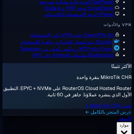
FastPanel
لوحة خادم مجانية وسريعة
CloudPanel
لوحة PHP و Node.js
cPanel
لوحة الاستضافة الكلاسيكية
أدوات
OpenVPN AS
خادم VPN ذاتي الاستضافة
Docker
بيئة تشغيل الحاويات، جاهزة للاستخدام
MTProto Proxy
بروكسي أصلي من Telegram
BlueStacks
تطبيقات Android على VPS
ثر تثبيتًا
MikroTik بنقرة واحدة
RouterOS Cloud Hosted Router على EPYC + NVMe. التطبيق
ل الذي ينشره عملاؤنا. جاهز في 60 ثانية.
MikroTik →
 المتجر بالكامل ←
سعار
وارد