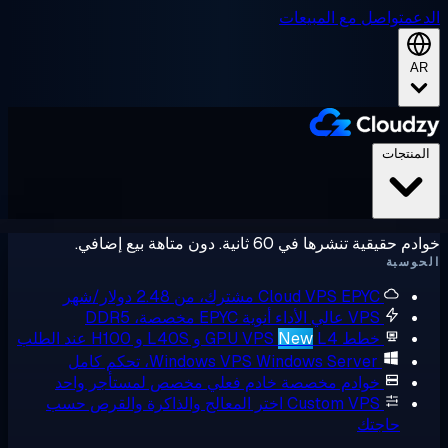
عم
تواصل مع المبيعات
A
لمنتجات
حقيقية تنشرها في 60 ثانية. دون متاهة بيع إضافي.
وسبة
EPYC مشترك، من 2.48 دولار/شهر
Cloud VPS
VPS عالي الأداء
أنوية EPYC مخصصة، DDR5
خطط GPU VPS
L4 و L40S و H100 عند الطلب
New
Windows Server، تحكم كامل
Windows VPS
خوادم مخصصة
خادم فعلي مخصص لمستأجر واحد
Custom VPS
اختر المعالج والذاكرة والقرص حسب
حاجتك