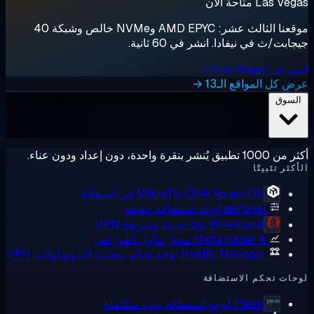
Las  متاحة الآن
موقعنا الثالث عشر: AMD EPYC وNVMe خالص وشبكة 40
ابت/ث في نيفادا. انشر في 60 ثانية.
ي Las Vegas →
 كل المواقع الـ13 →
لسوق
ق يُنشر بنقرة واحدة، دون إعداد ودون عناء.
كثر تثبيتًا
RouterOS في السحابة
MikroTik CHR
aaPanel
لوحة استضافة خفيفة
WireGuard
نواة حديثة وسريعة VPN
MetaTrader 4
معيار تداول الفوركس
Hiddify Manager
لوحة تحكم متعددة البروتوكولات VPN
ات تحكم الاستضافة
Plesk
لوحة استضافة ويب متكاملة