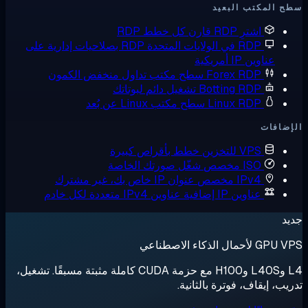
 المكتب البعيد
اشترِ RDP
قارن كل خطط RDP
RDP في الولايات المتحدة
RDP بصلاحيات إدارية على
عناوين IP أمريكية
Forex RDP
سطح مكتب تداول منخفض الكمون
Botting RDP
تشغيل دائم لبوتاتك
Linux RDP
سطح مكتب Linux عن بُعد
ضافات
VPS للتخزين
خطط بأقراص كبيرة
ISO مخصص
شغّل صورتك الخاصة
IPv4 مخصص
عنوان IP خاص بك، غير مشترك
عناوين IP إضافية
عناوين IPv4 متعددة لكل خادم
د
لأحمال الذكاء الاصطناعي
L4 وL40S وH100 مع حزمة CUDA كاملة مثبتة مسبقًا. تشغيل،
يب، إيقاف، فوترة بالثانية.