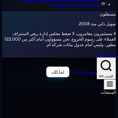
برنامج التعليم
للبحث والفرق
تقلون
ل ذاتي منذ 2008
مستثمرون مغامرون، لا ضغط مجلس إدارة ربعي لاستنزاف
العملاء على رسوم الخروج. نحن مسؤولون أمام أكثر من 122,000
ر، وليس أمام جدول بيانات شركة أم.
أ قصتنا ←
تسجيل الدخول
ابدأ الآن
⌘K
لبحث
نتجات