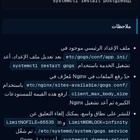
systemctl restart postgresql

ملاحظات
ملف الإعداد الرئيسي موجود في
. بعد تعديل ملف الإعداد، أعد
/etc/gogs/conf/app.ini
تشغيل الخدمة باستخدام
.
systemctl restart gogs
حدّ رفع الملفات في Nginx مُعرَّف في
باستخدام
/etc/nginx/sites-available/gogs.conf
. ارفع هذه القيمة للمستودعات
client_max_body_size
الكبيرة ثم أعد تشغيل Nginx.
للنشر على نطاق واسع، يمكنك إلغاء التعليق عن
و
in
LimitNOFILE=65535
LimitMEMLOCK=infinity
، ثم شغّل
/etc/systemd/system/gogs.service
وأعد تشغيل Gogs.
systemctl daemon-reload