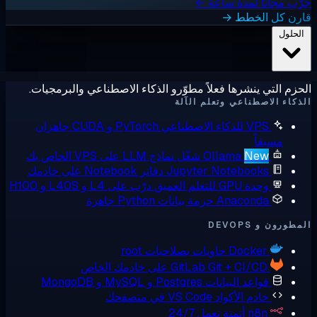
ب مجانًا لمدة ساعة ←
رن كل الخطط →
لحلول
زم التي ينشرها فعلاً مطوّرو الذكاء الاصطناعي والبرمجيات.
كاء الاصطناعي وتعلم الآلة
VPS للذكاء الاصطناعي
PyTorch و CUDA جاهزان
مسبقاً
New
Ollama
شغّل نماذج LLM على VPS الخاص بك
Jupyter Notebooks
دفاتر Notebook على خادمك
وحدة GPU للتعلم العميق
درّب على L4 و L40S و H100
Anaconda
حزمة بيانات Python جاهزة
ورون و DEVOPS
Docker
حاويات بصلاحيات root
Git + CI/CD على خادمك الخاص
GitLab
قواعد البيانات
Postgres و MySQL و MongoDB
خادم الأكواد
VS Code في متصفحك
n8n
أتمتة تعمل 24/7