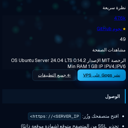
رة سريعة
47.
وم GitHub
اهدات الصفحة
رخصة
MIT
الإصدار
0.14.2
Ubuntu Server 24.04 LTS
OS
Min RAM
1 GB
IP
IPV4,IP
نشر Gogs على VPS
← جميع التطبيقات
الوصول
افتح متصفحك وزُر:
https://<SERVER_IP>
تحذير SSL من المتصفح متوقع (شهادة موقعة ذاتيًا)