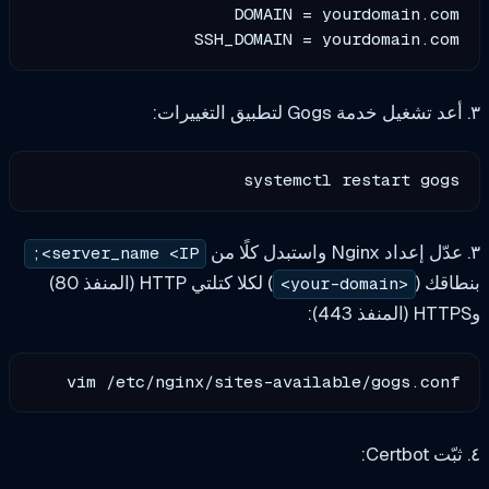
SSH_DOMAIN = yourdomain.com

systemctl restart gogs

server_name <IP>;
اقك (
) لكلا كتلتي HTTP (المنفذ 80)
<your-domain>
vim /etc/nginx/sites-available/gogs.conf
