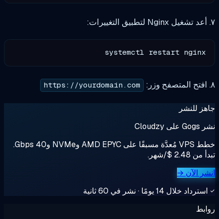
systemctl restart nginx

https://yourdomain.com
ز للنشر
ى Cloudzy
خطط VPS مُعدَّة مسبقًا على AMD EPYC وNVMe و40 Gbps.
 2.48 $/شهر.
ر الآن →
رداد خلال 14 يومًا · نشر في 60 ثانية
بط