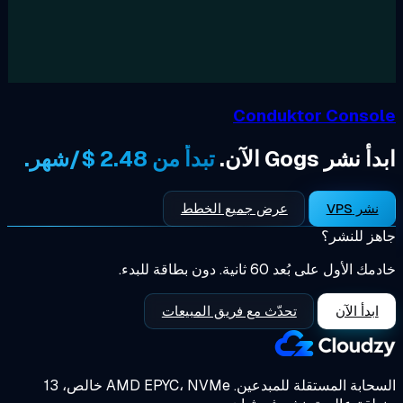
Conduktor Conso
 نشر Gogs الآن.
تبدأ من 2.48 $/شهر.
نشر VPS
عرض جميع الخطط
ز للنشر؟
الأول على بُعد 60 ثانية. دون بطاقة للبدء.
ابدأ الآن
تحدّث مع فريق المبيعات
حابة المستقلة للمبدعين.
AMD EPYC، NVMe خالص، 13