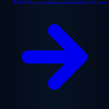
 ٥٠٪
جميع الخطط، لفترة محدودة. تبدأ من
$2.48/mo