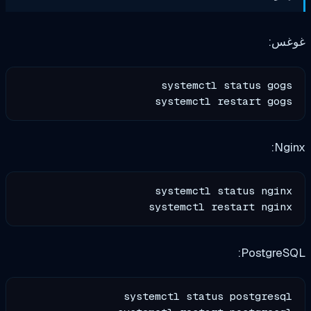
غس:
systemctl restart gogs

Ngi
systemctl restart nginx

PostgreSQ