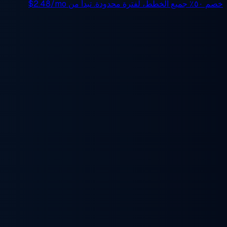
خصم ٥٠٪
جميع الخطط، لفترة محدودة. تبدأ من
$2.48/mo