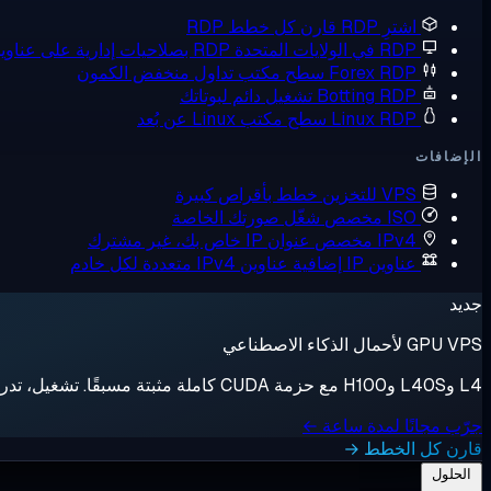
اشترِ RDP
قارن كل خطط RDP
RDP في الولايات المتحدة
RDP بصلاحيات إدارية على عناوين IP أمريكية
Forex RDP
سطح مكتب تداول منخفض الكمون
Botting RDP
تشغيل دائم لبوتاتك
Linux RDP
سطح مكتب Linux عن بُعد
الإضافات
VPS للتخزين
خطط بأقراص كبيرة
ISO مخصص
شغّل صورتك الخاصة
IPv4 مخصص
عنوان IP خاص بك، غير مشترك
عناوين IP إضافية
عناوين IPv4 متعددة لكل خادم
جديد
GPU VPS لأحمال الذكاء الاصطناعي
L4 وL40S وH100 مع حزمة CUDA كاملة مثبتة مسبقًا. تشغيل، تدريب، إيقاف، فوترة بالثانية.
جرّب مجانًا لمدة ساعة ←
قارن كل الخطط →
الحلول