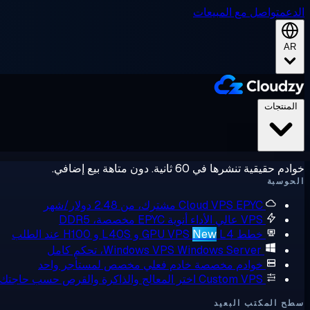
الدعم
تواصل مع المبيعات
AR
المنتجات
خوادم حقيقية تنشرها في 60 ثانية. دون متاهة بيع إضافي.
الحوسبة
EPYC مشترك، من 2.48 دولار/شهر
Cloud VPS
VPS عالي الأداء
أنوية EPYC مخصصة، DDR5
خطط GPU VPS
L4 و L40S و H100 عند الطلب
New
Windows Server، تحكم كامل
Windows VPS
خوادم مخصصة
خادم فعلي مخصص لمستأجر واحد
Custom VPS
اختر المعالج والذاكرة والقرص حسب حاجتك
سطح المكتب البعيد