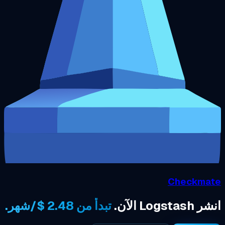
Che
تبدأ من 2.48 $/شهر.