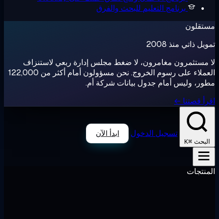
رنامج التعليم
للبحث والفرق
ذ 2008
ون مغامرون، لا ضغط مجلس إدارة ربعي لاستنزاف
العملاء على رسوم الخروج. نحن مسؤولون أمام أكثر من 122,000
س أمام جدول بيانات شركة أم.
 ←
تسجيل الدخول
ابدأ الآن