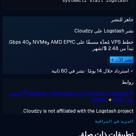
systemctl start log
ر
خطط VPS مُعدَّة مسبقًا على AMD EPYC وNVMe و40 Gbps.
→
 نشر في 60 ثانية
· www.elastic.co/products/lo
Website
المصدر
1
Cloudzy is not affiliated with the Logstas
المراقبة
ت ذات صلة.