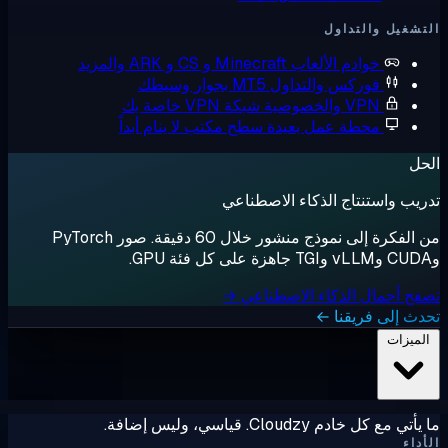
التداول
وادم الألعاب
Minecraft و CS و ARK والمزيد
وركس والتداول
MT5 بجوار وسيطك
V والخصوصية
شبكة VPN خاصة بك
حطة عمل بعيدة
سطح مكتب لا ينام أبداً
نتاج الذكاء الاصطناعي
من الفكرة إلى نموذج منشور خلال 60 دقيقة. صور PyTorch
ل الذكاء الاصطناعي →
فريقنا ←
Clo. قياسي، وليس إضافة.