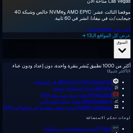
لآن
موقعنا الثالث عشر: AMD EPYC وNVMe خالص وشبكة 40
نيفادا. انشر في 60 ثانية.
اقع الـ13 →
ًا
RouterOS في السحابة
MikroTik CHR
aaPane
لوحة استضافة خفيفة
WireGuard
نواة حديثة وسريعة VPN
MetaTrader 
معيار تداول الفوركس
Hiddify Manage
لوحة تحكم متعددة البروتوكولات VPN
م الاستضافة
Plesk
لوحة استضافة ويب متكاملة