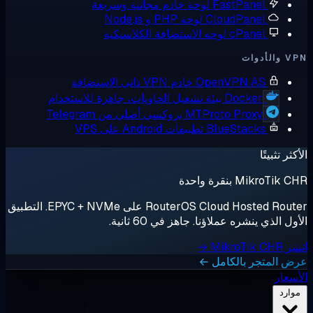
FastPane
لوحة خادم مجانية وسريعة
CloudPane
لوحة PHP و Node.js
cPane
لوحة الاستضافة الكلاسيكية
OpenVPN A
خادم VPN ذاتي الاستضافة
Docker
بيئة تشغيل الحاويات، جاهزة للاستخدام
MTProto Proxy
بروكسي أصلي من Telegram
BlueStack
تطبيقات Android على VPS
قرة واحدة
RouterOS Cloud Hosted Router على EPYC + NVMe. التطبيق
شره عملاؤنا. جاهز في 60 ثانية.
ر بالكامل ←