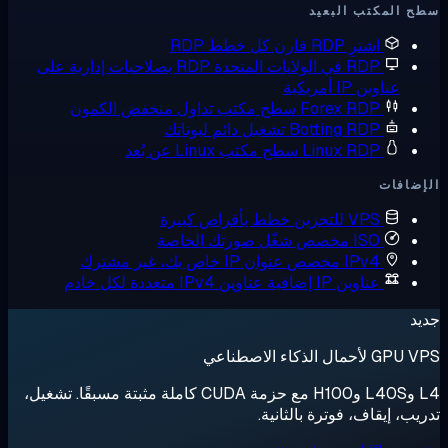
ب البعيد
ترِ RDP
قارن كل خطط RDP
 في الولايات المتحدة
RDP بصلاحيات إدارية على
 أمريكية
Forex RD
سطح مكتب تداول منخفض الكمون
Botting RD
تشغيل دائم لبوتاتك
Linux RD
سطح مكتب Linux عن بُعد
V للتخزين
خطط بأقراص كبيرة
I مخصص
شغّل صورتك الخاصة
IPv مخصص
عنوان IP خاص بك، غير مشترك
اوين IP إضافية
عناوين IPv4 متعددة لكل خادم
عي
L4 وL40S وH100 مع حزمة CUDA كاملة مثبتة مسبقًا. تشغيل،
ف، فوترة بالثانية.