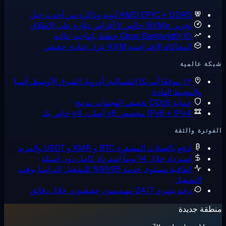
AMD EPYC + DDR
أنوية وذاكرة من أحدث جيل
زين NVMe خالص
لا أقراص دوّارة على الإطلاق
10 Gbps Bandw
خطط بإنتاجية عالية
لمحاكاة الافتراضية KVM
عزل عتادي حقيقي
ية
 موقعًا
أمريكا الشمالية، أوروبا، الشرق الأوسط، آسيا
حيط الهادئ
ماية DDoS
تخفيف الهجمات مدمج
IPv6 + IPv مخصص
v6 أصلي، v4 خاص بك
لثقة
دفع بالعملات المشفرة
BTC و XMR و USDT والمزيد
سترداد خلال 14 يوماً
استرداد كامل دون أسئلة
تفاقية مستوى خدمة 99.95% للتشغيل
التزامنا بوقت
غيل
عم بشري 24/7
مهندسون حقيقيون، خلال دقائق
دة