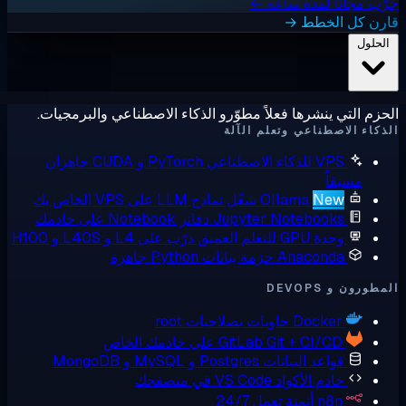
ًا لمدة ساعة ←
الخطط →
 ينشرها فعلاً مطوّرو الذكاء الاصطناعي والبرمجيات.
صطناعي وتعلم الآلة
 للذكاء الاصطناعي
PyTorch و CUDA جاهزان
اً
Ne
Ollama
شغّل نماذج LLM على VPS الخاص بك
Jupyter Notebook
دفاتر Notebook على خادمك
ة GPU للتعلم العميق
درّب على L4 و L40S و H100
Anacond
حزمة بيانات Python جاهزة
DEVO
Docke
حاويات بصلاحيات root
Git + CI/C على خادمك الخاص
GitLab
واعد البيانات
Postgres و MySQL و MongoDB
ادم الأكواد
VS Code في متصفحك
n8
أتمتة تعمل 24/7