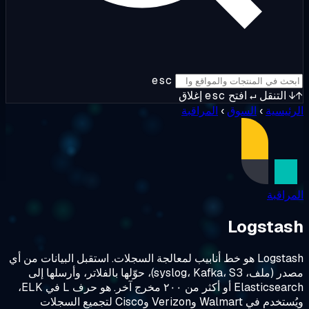
esc
↵
افتح
esc
إغلاق
السوق
›
المراقبة
Log
Logstash هو خط أنابيب لمعالجة السجلات. استقبل البيانات من أي
مصدر (ملف، syslog، Kafka، S3)، حوّلها بالفلاتر، وأرسلها إلى
Elasticsearch أو أكثر من ٢٠٠ مخرج آخر. هو حرف L في ELK،
ويُستخدم في Walmart وVerizon وCisco لتجميع السجلات