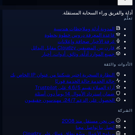
يق وراء السحابة المستقلة.
لمدونة
أدلة وملاحظات هندسية
اعدة المعرفة
دروس خطوة بخطوة
رفة الأخبار
صحافة وإعلانات
ارن بين المضيفين
Cloudzy مقابل البدائل
ميع الموارد
أدلّة، وثائق، أدوات، أخبار
لثقة
لنظارة السحرية
اختبر شبكتنا من عنوان IP الخاص بك
الة الخدمة
حالة الخدمة فوريًا
راء العملاء
تقييم 4.6/5 على Trustpilot
مان استرداد الأموال
14 يوماً دون أسئلة
لحصول على الدعم
24/7، مهندسون حقيقيون
ن نحن
مستقل منذ 2008
تصل بنا
تواصل معنا
رنامج الأعمال
وسّع نطاق عملك على Cloudzy