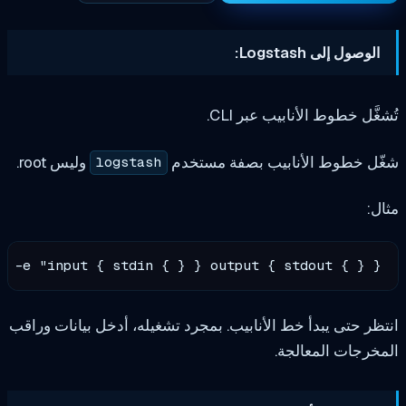
Logstash:
ط الأنابيب عبر CLI.
ط الأنابيب بصفة مستخدم
وليس root.
logstash
logstash -e "input { stdin { } } output { stdout {
 يبدأ خط الأنابيب. بمجرد تشغيله، أدخل بيانات وراقب
المعالجة.