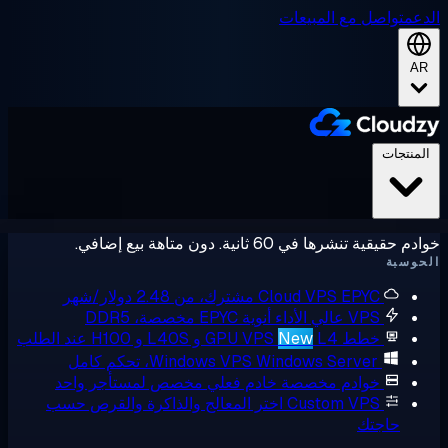
ل مع المبيعات
ي 60 ثانية. دون متاهة بيع إضافي.
E مشترك، من 2.48 دولار/شهر
Cloud VPS
V عالي الأداء
أنوية EPYC مخصصة، DDR5
ط GPU VPS
L4 و L40S و H100 عند الطلب
New
Windows Serve، تحكم كامل
Windows VPS
وادم مخصصة
خادم فعلي مخصص لمستأجر واحد
Custom VP
اختر المعالج والذاكرة والقرص حسب
تك