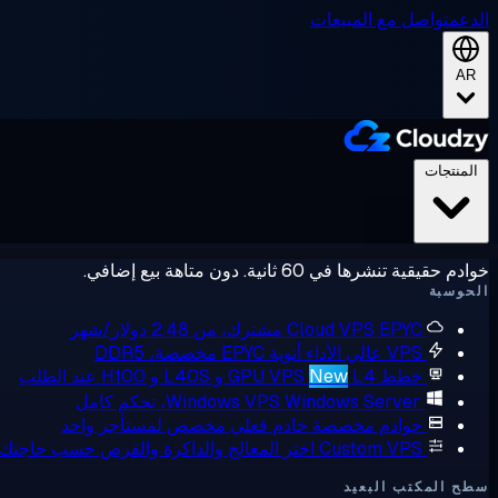
الدعم
تواصل مع المبيعات
AR
المنتجات
خوادم حقيقية تنشرها في 60 ثانية. دون متاهة بيع إضافي.
الحوسبة
EPYC مشترك، من 2.48 دولار/شهر
Cloud VPS
VPS عالي الأداء
أنوية EPYC مخصصة، DDR5
خطط GPU VPS
L4 و L40S و H100 عند الطلب
New
Windows Server، تحكم كامل
Windows VPS
خوادم مخصصة
خادم فعلي مخصص لمستأجر واحد
Custom VPS
اختر المعالج والذاكرة والقرص حسب حاجتك
سطح المكتب البعيد