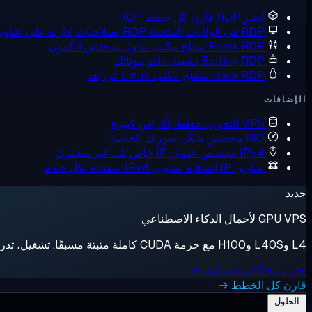
اشترِ RDP
قارن كل خطط RDP
RDP في الولايات المتحدة
RDP بصلاحيات إدارية على عناوين IP أمريكية
Forex RDP
سطح مكتب تداول منخفض الكمون
Botting RDP
تشغيل دائم لبوتاتك
Linux RDP
سطح مكتب Linux عن بُعد
الإضافات
VPS للتخزين
خطط بأقراص كبيرة
ISO مخصص
شغّل صورتك الخاصة
IPv4 مخصص
عنوان IP خاص بك، غير مشترك
عناوين IP إضافية
عناوين IPv4 متعددة لكل خادم
جديد
GPU VPS لأحمال الذكاء الاصطناعي
L4 وL40S وH100 مع حزمة CUDA كاملة مثبتة مسبقًا. تشغيل، تدريب، إيقاف، فوترة بالثانية.
جرّب مجانًا لمدة ساعة ←
قارن كل الخطط →
الحلول