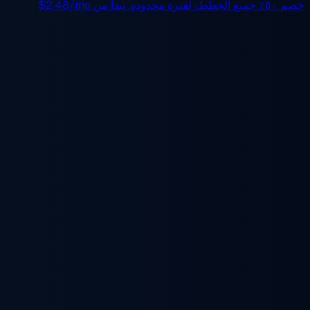
خصم ٥٠٪
جميع الخطط، لفترة محدودة. تبدأ من
$2.48/mo