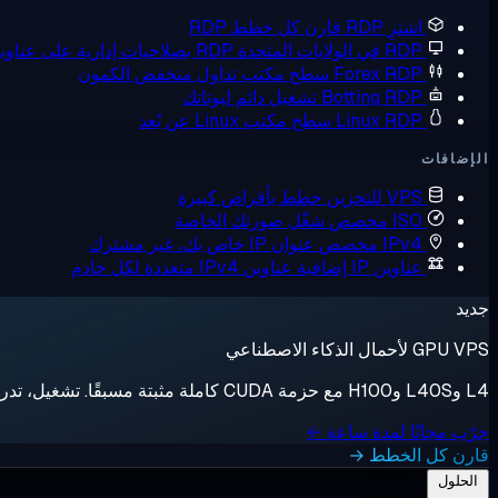
اشترِ RDP
قارن كل خطط RDP
RDP في الولايات المتحدة
RDP بصلاحيات إدارية على عناوين IP أمريكية
Forex RDP
سطح مكتب تداول منخفض الكمون
Botting RDP
تشغيل دائم لبوتاتك
Linux RDP
سطح مكتب Linux عن بُعد
الإضافات
VPS للتخزين
خطط بأقراص كبيرة
ISO مخصص
شغّل صورتك الخاصة
IPv4 مخصص
عنوان IP خاص بك، غير مشترك
عناوين IP إضافية
عناوين IPv4 متعددة لكل خادم
جديد
GPU VPS لأحمال الذكاء الاصطناعي
L4 وL40S وH100 مع حزمة CUDA كاملة مثبتة مسبقًا. تشغيل، تدريب، إيقاف، فوترة بالثانية.
جرّب مجانًا لمدة ساعة ←
قارن كل الخطط →
الحلول