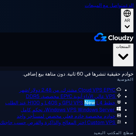
الدعم
تواصل مع المبيعات
AR
المنتجات
خوادم حقيقية تنشرها في 60 ثانية. دون متاهة بيع إضافي.
الحوسبة
EPYC مشترك، من 2.48 دولار/شهر
Cloud VPS
VPS عالي الأداء
أنوية EPYC مخصصة، DDR5
خطط GPU VPS
L4 و L40S و H100 عند الطلب
New
Windows Server، تحكم كامل
Windows VPS
خوادم مخصصة
خادم فعلي مخصص لمستأجر واحد
Custom VPS
اختر المعالج والذاكرة والقرص حسب حاجتك
سطح المكتب البعيد