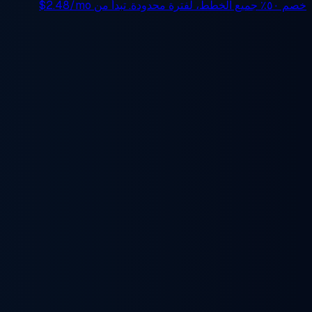
خصم ٥٠٪
جميع الخطط، لفترة محدودة. تبدأ من
$2.48/mo