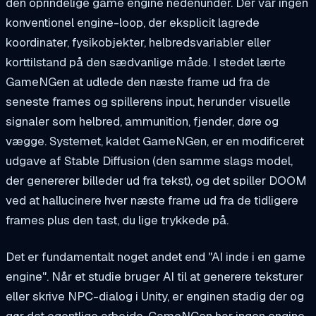
den oprindelige game engine nedenunder. Der var ingen
konventionel engine-loop, der eksplicit lagrede
koordinater, fysikobjekter, helbredsvariabler eller
korttilstand på den sædvanlige måde. I stedet lærte
GameNGen at udlede den næste frame ud fra de
seneste frames og spillerens input, herunder visuelle
signaler som helbred, ammunition, fjender, døre og
vægge. Systemet, kaldet GameNGen, er en modificeret
udgave af Stable Diffusion (den samme slags model,
der genererer billeder ud fra tekst), og det spiller DOOM
ved at hallucinere hver næste frame ud fra de tidligere
frames plus den tast, du lige trykkede på.
Det er fundamentalt noget andet end "AI inde i en game
engine". Når et studie bruger AI til at generere teksturer
eller skrive NPC-dialog i Unity, er enginen stadig der og
gør det egentlige arbejde. GameNGen har ingen engine.