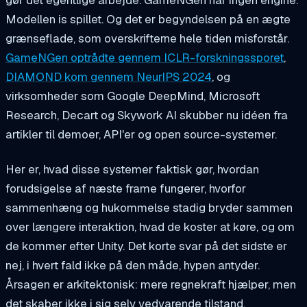
Modellen
is
spillet. Og det er begyndelsen på en ægte
grænseflade, som overskrifterne hele tiden misforstår.
GameNGen optrådte gennem ICLR-forskningssporet
,
DIAMOND kom gennem NeurIPS 2024
, og
virksomheder som Google DeepMind, Microsoft
Research, Decart og Skywork AI skubber nu idéen fra
artikler til demoer, API'er og open source-systemer.
Her er, hvad disse systemer faktisk gør, hvordan
forudsigelse af næste frame fungerer, hvorfor
sammenhæng og hukommelse stadig bryder sammen
over længere interaktion, hvad de koster at køre, og om
de kommer efter Unity. Det korte svar på det sidste er
nej, i hvert fald ikke på den måde, hypen antyder.
Årsagen er arkitektonisk: mere regnekraft hjælper, men
det skaber ikke i sig selv vedvarende tilstand,