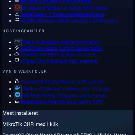
aaPanel
Letvægts hostingpanel
WireGuard
Moderne, hurtig VPN-kerne
MetaTrader 4
Forex-handelsstandard
Hiddify Manager
Multi-protokol VPN-panel
HOSTINGPANELER
Plesk
Full-stack webhostingpanel
FastPanel
Gratis, hurtigt serverpanel
CloudPanel
PHP- & Node.js-panel
cPanel
Det klassiske hostingpanel
VPN & VÆRKTØJER
OpenVPN AS
Selvhostet VPN-server
Docker
Container-runtime, klar til brug
MTProto Proxy
Telegram-native proxy
BlueStacks
Android-apps på en VPS
Mest installeret
MikroTik CHR, med 1 klik