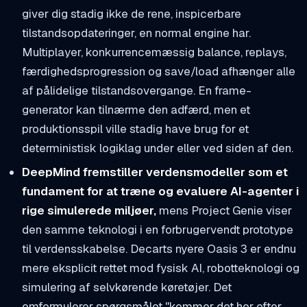
giver dig stadig ikke de rene, inspicerbare
tilstandsopdateringer, en normal engine har.
Multiplayer, konkurrencemæssig balance, replays,
færdighedsprogression og save/load afhænger alle
af pålidelige tilstandsovergange. En frame-
generator kan tilnærme den adfærd, men et
produktionsspil ville stadig have brug for et
deterministisk logiklag under eller ved siden af den.
DeepMind fremstiller verdensmodeller som et
fundament for at træne og evaluere AI-agenter i
rige simulerede miljøer,
mens Project Genie viser
den samme teknologi i en forbrugervendt prototype
til verdensskabelse. Decarts nyere Oasis 3 er endnu
mere eksplicit rettet mod fysisk AI, robotteknologi og
simulering af selvkørende køretøjer. Det
omformulerer spørgsmålet "kommer det her efter