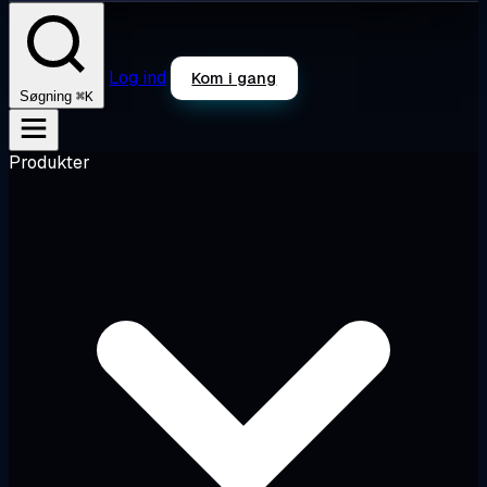
Log ind
Kom i gang
⌘K
Søgning
Produkter