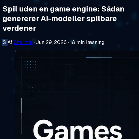
Spil uden en game engine: Sådan
genererer AI-modeller spilbare
verdener
S
Af
Sherwin
·
Jun 29, 2026
·
18 min læsning