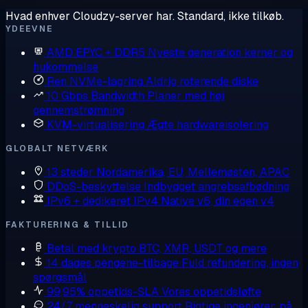
Hvad enhver Cloudzy-server har. Standard, ikke tilkøb.
YDEEVNE
AMD EPYC + DDR5
Nyeste generation kerner og
hukommelse
Ren NVMe-lagring
Aldrig roterende diske
10 Gbps Bandwidth
Planer med høj
gennemstrømning
KVM-virtualisering
Ægte hardwareisolering
GLOBALT NETVÆRK
13 steder
Nordamerika, EU, Mellemøsten, APAC
DDoS-beskyttelse
Indbygget angrebsafbødning
IPv6 + dedikeret IPv4
Native v6, din egen v4
FAKTURERING & TILLID
Betal med krypto
BTC, XMR, USDT og mere
14 dages pengene-tilbage
Fuld refundering, ingen
spørgsmål
99,95% oppetids-SLA
Vores oppetidsløfte
24/7 menneskelig support
Rigtige ingeniører, på