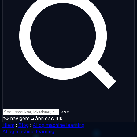
esc
↑↓
navigere
↵
åbn
esc
luk
Hjem
›
Blog
›
AI og machine learning
AI og machine learning