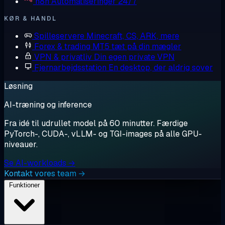
n8n
Automatiseringer 24/7
KØR & HANDL
Spilleservere
Minecraft, CS, ARK, mere
Forex & trading
MT5 tæt på din mægler
VPN & privatliv
Din egen private VPN
Fjernarbejdsstation
En desktop, der aldrig sover
Løsning
AI-træning og inference
Fra idé til udrullet model på 60 minutter. Færdige
PyTorch-, CUDA-, vLLM- og TGI-images på alle GPU-
niveauer.
Se AI-workloads →
Kontakt vores team →
Funktioner