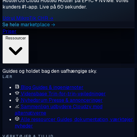
RouterOS Cloud Hosted Router på EPYC + NVMe. Vores
kunders #1-app. Live på 60 sekunder.
Udrul MikroTik CHR →
Se hele marketplace →
Priser
Ressourcer
Guides og holdet bag den uafhængige sky.
LÆR
Blog
Guides & ingeniørnoter
Vidensbase
Trin-for-trin-vejledninger
Nyhedsrum
Presse & annonceringer
Sammenlign udbydere
Cloudzy mod
alternativerne
Alle ressourcer
Guides, dokumentation, værktøjer,
nyheder
VÆRKTØJER & TILLID