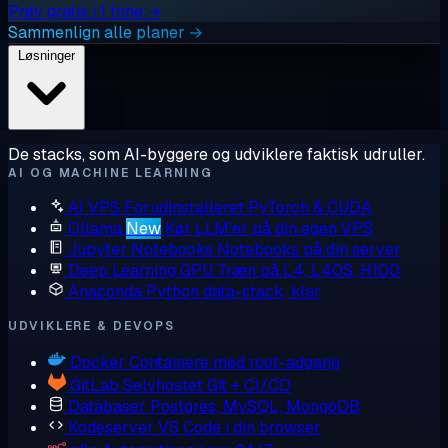
Prøv gratis i 1 time →
Sammenlign alle planer →
Løsninger
De stacks, som AI-byggere og udviklere faktisk udruller.
AI OG MACHINE LEARNING
AI VPS
Forudinstalleret PyTorch & CUDA
Ollama
New
Kør LLM'er på din egen VPS
Jupyter Notebooks
Notebooks på din server
Deep Learning GPU
Træn på L4, L40S, H100
Anaconda
Python data-stack, klar
UDVIKLERE & DEVOPS
Docker
Containere med root-adgang
GitLab
Selvhostet Git + CI/CD
Databaser
Postgres, MySQL, MongoDB
Kodeserver
VS Code i din browser