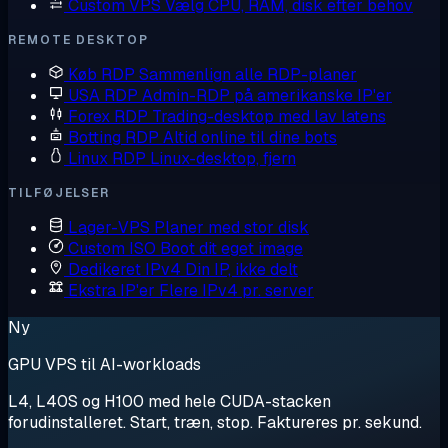
Custom VPS
Vælg CPU, RAM, disk efter behov
REMOTE DESKTOP
Køb RDP
Sammenlign alle RDP-planer
USA RDP
Admin-RDP på amerikanske IP'er
Forex RDP
Trading-desktop med lav latens
Botting RDP
Altid online til dine bots
Linux RDP
Linux-desktop, fjern
TILFØJELSER
Lager-VPS
Planer med stor disk
Custom ISO
Boot dit eget image
Dedikeret IPv4
Din IP, ikke delt
Ekstra IP'er
Flere IPv4 pr. server
Ny
GPU VPS til AI-workloads
L4, L40S og H100 med hele CUDA-stacken
forudinstalleret. Start, træn, stop. Faktureres pr. sekund.