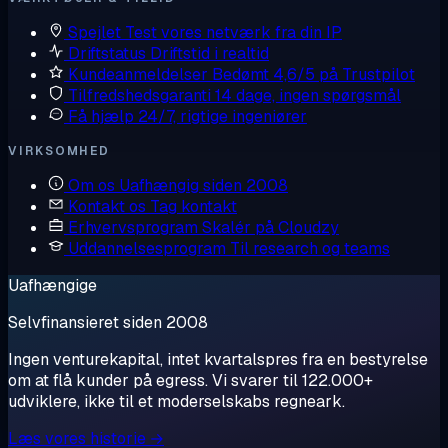
Spejlet
Test vores netværk fra din IP
Driftstatus
Driftstid i realtid
Kundeanmeldelser
Bedømt 4,6/5 på Trustpilot
Tilfredshedsgaranti
14 dage, ingen spørgsmål
Få hjælp
24/7, rigtige ingeniører
VIRKSOMHED
Om os
Uafhængig siden 2008
Kontakt os
Tag kontakt
Erhvervsprogram
Skalér på Cloudzy
Uddannelsesprogram
Til research og teams
Uafhængige
Selvfinansieret siden 2008
Ingen venturekapital, intet kvartalspres fra en bestyrelse
om at flå kunder på egress. Vi svarer til 122.000+
udviklere, ikke til et moderselskabs regneark.
Læs vores historie →