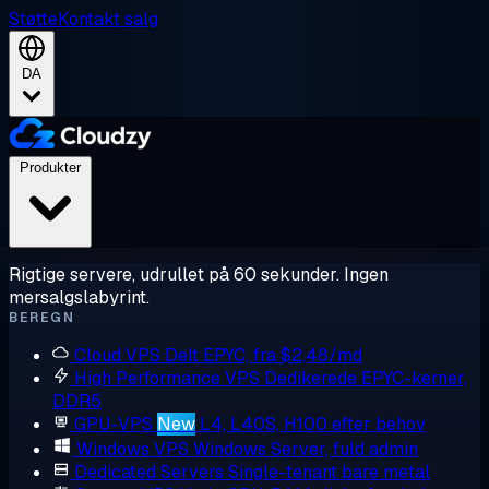
Støtte
Kontakt salg
DA
Produkter
Rigtige servere, udrullet på 60 sekunder. Ingen
mersalgslabyrint.
BEREGN
Cloud VPS
Delt EPYC, fra $2,48/md
High Performance VPS
Dedikerede EPYC-kerner,
DDR5
GPU-VPS
New
L4, L40S, H100 efter behov
Windows VPS
Windows Server, fuld admin
Dedicated Servers
Single-tenant bare metal