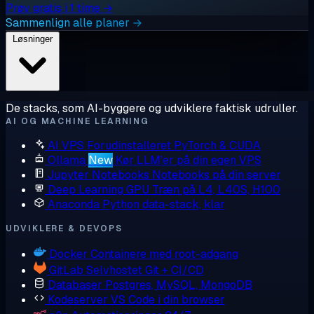
Prøv gratis i 1 time →
Sammenlign alle planer →
Løsninger
De stacks, som AI-byggere og udviklere faktisk udruller.
AI OG MACHINE LEARNING
AI VPS
Forudinstalleret PyTorch & CUDA
Ollama
New
Kør LLM'er på din egen VPS
Jupyter Notebooks
Notebooks på din server
Deep Learning GPU
Træn på L4, L40S, H100
Anaconda
Python data-stack, klar
UDVIKLERE & DEVOPS
Docker
Containere med root-adgang
GitLab
Selvhostet Git + CI/CD
Databaser
Postgres, MySQL, MongoDB
Kodeserver
VS Code i din browser