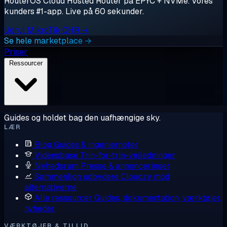
RouterOS Cloud Hosted Router på EPYC + NVMe. Vores
kunders #1-app. Live på 60 sekunder.
Udrul MikroTik CHR →
Se hele marketplace →
Priser
Ressourcer
Guides og holdet bag den uafhængige sky.
LÆR
Blog
Guides & ingeniørnoter
Vidensbase
Trin-for-trin-vejledninger
Nyhedsrum
Presse & annonceringer
Sammenlign udbydere
Cloudzy mod
alternativerne
Alle ressourcer
Guides, dokumentation, værktøjer,
nyheder
VÆRKTØJER & TILLID