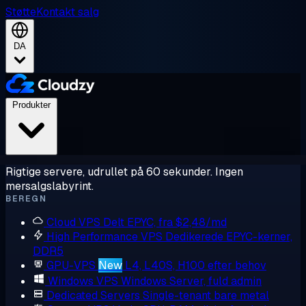
Støtte
Kontakt salg
DA
Produkter
Rigtige servere, udrullet på 60 sekunder. Ingen
mersalgslabyrint.
BEREGN
Cloud VPS
Delt EPYC, fra $2,48/md
High Performance VPS
Dedikerede EPYC-kerner,
DDR5
GPU-VPS
New
L4, L40S, H100 efter behov
Windows VPS
Windows Server, fuld admin
Dedicated Servers
Single-tenant bare metal