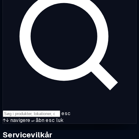
esc
↑↓
navigere
↵
åbn
esc
luk
Servicevilkår