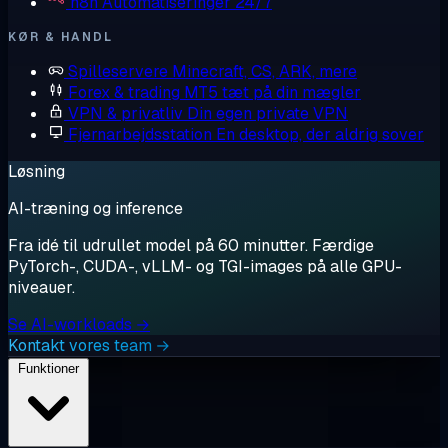
n8n
Automatiseringer 24/7
KØR & HANDL
Spilleservere
Minecraft, CS, ARK, mere
Forex & trading
MT5 tæt på din mægler
VPN & privatliv
Din egen private VPN
Fjernarbejdsstation
En desktop, der aldrig sover
Løsning
AI-træning og inference
Fra idé til udrullet model på 60 minutter. Færdige
PyTorch-, CUDA-, vLLM- og TGI-images på alle GPU-
niveauer.
Se AI-workloads →
Kontakt vores team →
Funktioner