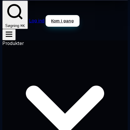
Log ind
Kom i gang
⌘K
Søgning
Produkter