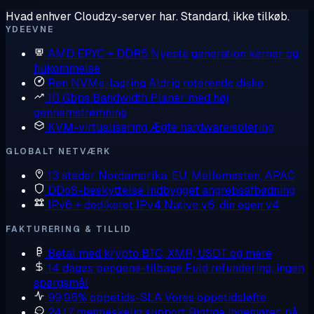
Hvad enhver Cloudzy-server har. Standard, ikke tilkøb.
YDEEVNE
AMD EPYC + DDR5
Nyeste generation kerner og
hukommelse
Ren NVMe-lagring
Aldrig roterende diske
10 Gbps Bandwidth
Planer med høj
gennemstrømning
KVM-virtualisering
Ægte hardwareisolering
GLOBALT NETVÆRK
13 steder
Nordamerika, EU, Mellemøsten, APAC
DDoS-beskyttelse
Indbygget angrebsafbødning
IPv6 + dedikeret IPv4
Native v6, din egen v4
FAKTURERING & TILLID
Betal med krypto
BTC, XMR, USDT og mere
14 dages pengene-tilbage
Fuld refundering, ingen
spørgsmål
99,95% oppetids-SLA
Vores oppetidsløfte
24/7 menneskelig support
Rigtige ingeniører, på