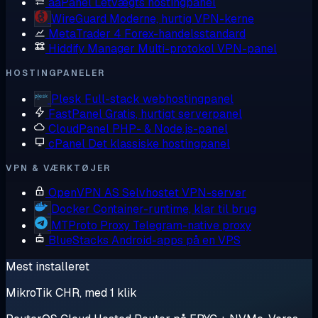
aaPanel
Letvægts hostingpanel
WireGuard
Moderne, hurtig VPN-kerne
MetaTrader 4
Forex-handelsstandard
Hiddify Manager
Multi-protokol VPN-panel
HOSTINGPANELER
Plesk
Full-stack webhostingpanel
FastPanel
Gratis, hurtigt serverpanel
CloudPanel
PHP- & Node.js-panel
cPanel
Det klassiske hostingpanel
VPN & VÆRKTØJER
OpenVPN AS
Selvhostet VPN-server
Docker
Container-runtime, klar til brug
MTProto Proxy
Telegram-native proxy
BlueStacks
Android-apps på en VPS
Mest installeret
MikroTik CHR, med 1 klik