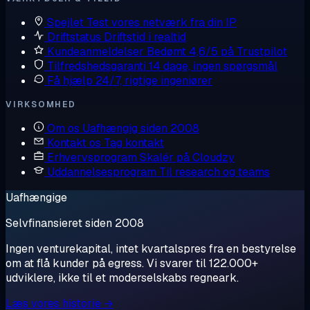
Spejlet
Test vores netværk fra din IP
Driftstatus
Driftstid i realtid
Kundeanmeldelser
Bedømt 4,6/5 på Trustpilot
Tilfredshedsgaranti
14 dage, ingen spørgsmål
Få hjælp
24/7, rigtige ingeniører
VIRKSOMHED
Om os
Uafhængig siden 2008
Kontakt os
Tag kontakt
Erhvervsprogram
Skalér på Cloudzy
Uddannelsesprogram
Til research og teams
Uafhængige
Selvfinansieret siden 2008
Ingen venturekapital, intet kvartalspres fra en bestyrelse
om at flå kunder på egress. Vi svarer til 122.000+
udviklere, ikke til et moderselskabs regneark.
Læs vores historie →