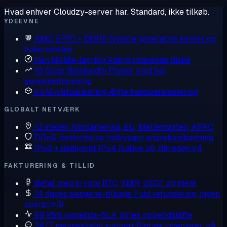
Hvad enhver Cloudzy-server har. Standard, ikke tilkøb.
YDEEVNE
AMD EPYC + DDR5
Nyeste generation kerner og
hukommelse
Ren NVMe-lagring
Aldrig roterende diske
10 Gbps Bandwidth
Planer med høj
gennemstrømning
KVM-virtualisering
Ægte hardwareisolering
GLOBALT NETVÆRK
13 steder
Nordamerika, EU, Mellemøsten, APAC
DDoS-beskyttelse
Indbygget angrebsafbødning
IPv6 + dedikeret IPv4
Native v6, din egen v4
FAKTURERING & TILLID
Betal med krypto
BTC, XMR, USDT og mere
14 dages pengene-tilbage
Fuld refundering, ingen
spørgsmål
99,95% oppetids-SLA
Vores oppetidsløfte
24/7 menneskelig support
Rigtige ingeniører, på