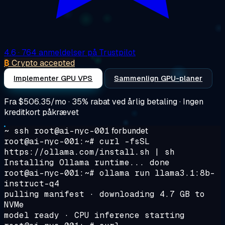
4.6
· 764 anmeldelser på Trustpilot
₿
Crypto accepted
Implementer GPU VPS
Sammenlign GPU-planer
Fra
$506.35/mo
· 35% rabat ved årlig betaling · Ingen
kreditkort påkrævet
~ ssh root@ai-nyc-001
forbundet
root@ai-nyc-001:~#
curl -fsSL
https://ollama.com/install.sh | sh
Installing Ollama runtime... done
root@ai-nyc-001:~#
ollama run llama3.1:8b-
instruct-q4
pulling manifest · downloading 4.7 GB to
NVMe
model ready · CPU inference starting