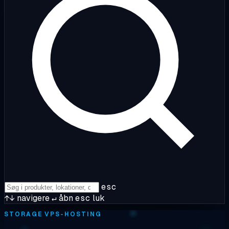
esc
↑↓
navigere
↵
åbn
esc
luk
STORAGE VPS-HOSTING