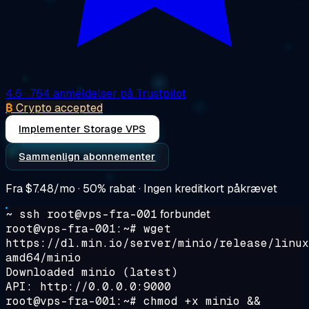
4.6
· 764 anmeldelser på Trustpilot
₿
Crypto accepted
Implementer Storage VPS
Sammenlign abonnementer
Fra
$7.48/mo
· 50% rabat · Ingen kreditkort påkrævet
~ ssh root@vps-fra-001
forbundet
root@vps-fra-001:~#
wget
https://dl.min.io/server/minio/release/linux
amd64/minio
Downloaded minio (latest)
API: http://0.0.0.0:9000
root@vps-fra-001:~#
chmod +x minio &&