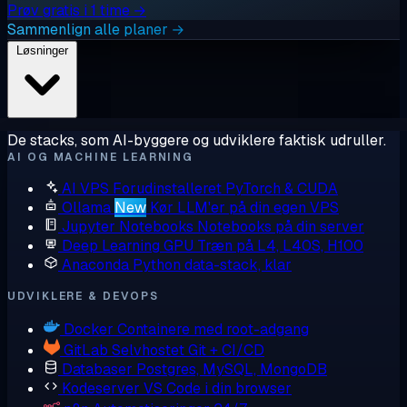
Prøv gratis i 1 time →
Sammenlign alle planer →
Løsninger
De stacks, som AI-byggere og udviklere faktisk udruller.
AI OG MACHINE LEARNING
AI VPS
Forudinstalleret PyTorch & CUDA
Ollama
New
Kør LLM'er på din egen VPS
Jupyter Notebooks
Notebooks på din server
Deep Learning GPU
Træn på L4, L40S, H100
Anaconda
Python data-stack, klar
UDVIKLERE & DEVOPS
Docker
Containere med root-adgang
GitLab
Selvhostet Git + CI/CD
Databaser
Postgres, MySQL, MongoDB
Kodeserver
VS Code i din browser