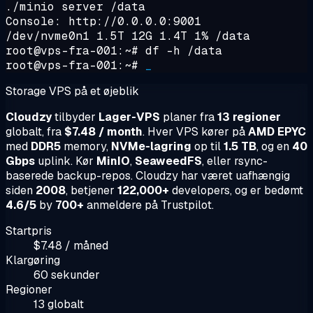
./minio server /data
Console: http://0.0.0.0:9001
/dev/nvme0n1 1.5T 12G 1.4T 1% /data
root@vps-fra-001:~#
df -h /data
root@vps-fra-001:~#
_
Storage VPS på et øjeblik
Cloudzy
tilbyder
Lager-VPS
planer fra
13 regioner
globalt, fra
$7.48 / month
. Hver VPS kører på
AMD EPYC
med
DDR5
memory,
NVMe-lagring
op til
1.5 TB
, og en
40
Gbps
uplink. Kør
MinIO
,
SeaweedFS
, eller rsync-
baserede backup-repos. Cloudzy har været uafhængig
siden
2008
, betjener
122,000+
developers, og er bedømt
4.6/5
by
700+
anmeldere på Trustpilot.
Startpris
$7.48 / måned
Klargøring
60 sekunder
Regioner
13 globalt