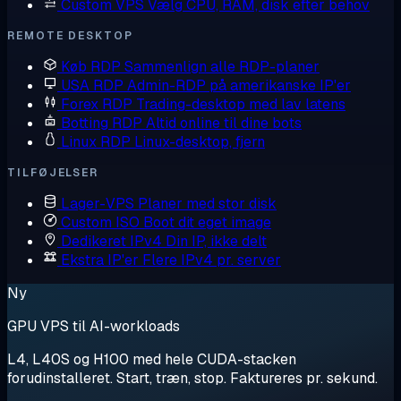
Custom VPS
Vælg CPU, RAM, disk efter behov
REMOTE DESKTOP
Køb RDP
Sammenlign alle RDP-planer
USA RDP
Admin-RDP på amerikanske IP'er
Forex RDP
Trading-desktop med lav latens
Botting RDP
Altid online til dine bots
Linux RDP
Linux-desktop, fjern
TILFØJELSER
Lager-VPS
Planer med stor disk
Custom ISO
Boot dit eget image
Dedikeret IPv4
Din IP, ikke delt
Ekstra IP'er
Flere IPv4 pr. server
Ny
GPU VPS til AI-workloads
L4, L40S og H100 med hele CUDA-stacken
forudinstalleret. Start, træn, stop. Faktureres pr. sekund.