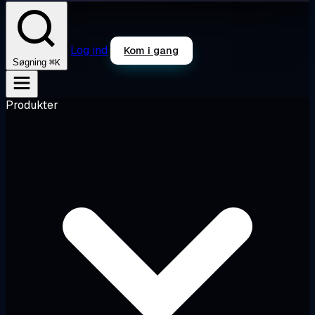
Log ind
Kom i gang
⌘K
Søgning
Produkter