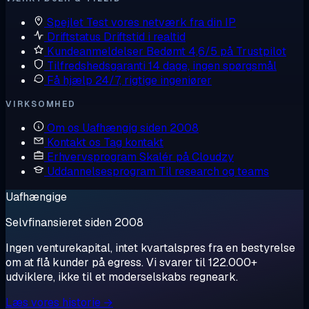
Spejlet
Test vores netværk fra din IP
Driftstatus
Driftstid i realtid
Kundeanmeldelser
Bedømt 4,6/5 på Trustpilot
Tilfredshedsgaranti
14 dage, ingen spørgsmål
Få hjælp
24/7, rigtige ingeniører
VIRKSOMHED
Om os
Uafhængig siden 2008
Kontakt os
Tag kontakt
Erhvervsprogram
Skalér på Cloudzy
Uddannelsesprogram
Til research og teams
Uafhængige
Selvfinansieret siden 2008
Ingen venturekapital, intet kvartalspres fra en bestyrelse
om at flå kunder på egress. Vi svarer til 122.000+
udviklere, ikke til et moderselskabs regneark.
Læs vores historie →