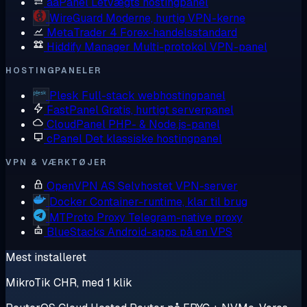
aaPanel
Letvægts hostingpanel
WireGuard
Moderne, hurtig VPN-kerne
MetaTrader 4
Forex-handelsstandard
Hiddify Manager
Multi-protokol VPN-panel
HOSTINGPANELER
Plesk
Full-stack webhostingpanel
FastPanel
Gratis, hurtigt serverpanel
CloudPanel
PHP- & Node.js-panel
cPanel
Det klassiske hostingpanel
VPN & VÆRKTØJER
OpenVPN AS
Selvhostet VPN-server
Docker
Container-runtime, klar til brug
MTProto Proxy
Telegram-native proxy
BlueStacks
Android-apps på en VPS
Mest installeret
MikroTik CHR, med 1 klik