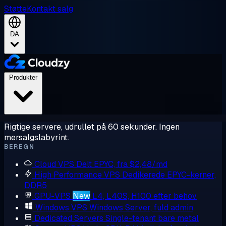
Støtte
Kontakt salg
DA
Produkter
Rigtige servere, udrullet på 60 sekunder. Ingen
mersalgslabyrint.
BEREGN
Cloud VPS
Delt EPYC, fra $2,48/md
High Performance VPS
Dedikerede EPYC-kerner,
DDR5
GPU-VPS
New
L4, L40S, H100 efter behov
Windows VPS
Windows Server, fuld admin
Dedicated Servers
Single-tenant bare metal