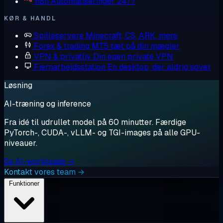
n8n
Automatiseringer 24/7
KØR & HANDL
Spilleservere
Minecraft, CS, ARK, mere
Forex & trading
MT5 tæt på din mægler
VPN & privatliv
Din egen private VPN
Fjernarbejdsstation
En desktop, der aldrig sover
Løsning
AI-træning og inference
Fra idé til udrullet model på 60 minutter. Færdige
PyTorch-, CUDA-, vLLM- og TGI-images på alle GPU-
niveauer.
Se AI-workloads →
Kontakt vores team →
Funktioner