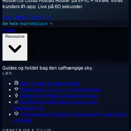
RouterOS Cloud Hosted Router på EPYC + NVMe. Vores
kunders #1-app. Live på 60 sekunder.
Udrul MikroTik CHR →
Se hele marketplace →
Priser
Ressourcer
Guides og holdet bag den uafhængige sky.
LÆR
Blog
Guides & ingeniørnoter
Vidensbase
Trin-for-trin-vejledninger
Nyhedsrum
Presse & annonceringer
Sammenlign udbydere
Cloudzy mod
alternativerne
Alle ressourcer
Guides, dokumentation, værktøjer,
nyheder
VÆRKTØJER & TILLID