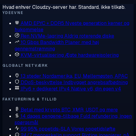
Hvad enhver Cloudzy-server har. Standard, ikke tilkøb.
YDEEVNE
AMD EPYC + DDR5
Nyeste generation kerner og
hukommelse
Ren NVMe-lagring
Aldrig roterende diske
10 Gbps Bandwidth
Planer med høj
gennemstrømning
KVM-virtualisering
Ægte hardwareisolering
GLOBALT NETVÆRK
13 steder
Nordamerika, EU, Mellemøsten, APAC
DDoS-beskyttelse
Indbygget angrebsafbødning
IPv6 + dedikeret IPv4
Native v6, din egen v4
FAKTURERING & TILLID
Betal med krypto
BTC, XMR, USDT og mere
14 dages pengene-tilbage
Fuld refundering, ingen
spørgsmål
99,95% oppetids-SLA
Vores oppetidsløfte
24/7 menneskelig support
Rigtige ingeniører, på