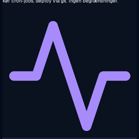
kør cron-jobs, deploy via git. Ingen begrænsninger.