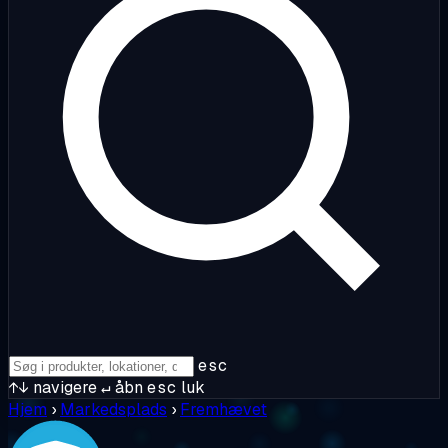
esc
↑↓
navigere
↵
åbn
esc
luk
Hjem
›
Markedsplads
›
Fremhævet