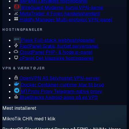
aaPanel
Letvægts hostingpanel
WireGuard
Moderne, hurtig VPN-kerne
MetaTrader 4
Forex-handelsstandard
Hiddify Manager
Multi-protokol VPN-panel
HOSTINGPANELER
Plesk
Full-stack webhostingpanel
FastPanel
Gratis, hurtigt serverpanel
CloudPanel
PHP- & Node.js-panel
cPanel
Det klassiske hostingpanel
VPN & VÆRKTØJER
OpenVPN AS
Selvhostet VPN-server
Docker
Container-runtime, klar til brug
MTProto Proxy
Telegram-native proxy
BlueStacks
Android-apps på en VPS
Mest installeret
MikroTik CHR, med 1 klik