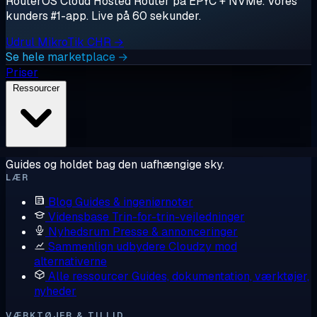
RouterOS Cloud Hosted Router på EPYC + NVMe. Vores
kunders #1-app. Live på 60 sekunder.
Udrul MikroTik CHR →
Se hele marketplace →
Priser
Ressourcer
Guides og holdet bag den uafhængige sky.
LÆR
Blog
Guides & ingeniørnoter
Vidensbase
Trin-for-trin-vejledninger
Nyhedsrum
Presse & annonceringer
Sammenlign udbydere
Cloudzy mod
alternativerne
Alle ressourcer
Guides, dokumentation, værktøjer,
nyheder
VÆRKTØJER & TILLID