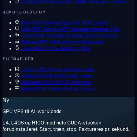
Custom VPS
Vælg CPU, RAM, disk efter behov
REMOTE DESKTOP
Køb RDP
Sammenlign alle RDP-planer
USA RDP
Admin-RDP på amerikanske IP'er
Forex RDP
Trading-desktop med lav latens
Botting RDP
Altid online til dine bots
Linux RDP
Linux-desktop, fjern
TILFØJELSER
Lager-VPS
Planer med stor disk
Custom ISO
Boot dit eget image
Dedikeret IPv4
Din IP, ikke delt
Ekstra IP'er
Flere IPv4 pr. server
Ny
GPU VPS til AI-workloads
L4, L40S og H100 med hele CUDA-stacken
forudinstalleret. Start, træn, stop. Faktureres pr. sekund.