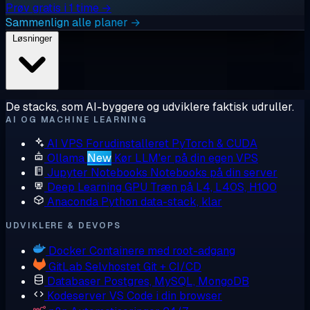
Prøv gratis i 1 time →
Sammenlign alle planer →
Løsninger
De stacks, som AI-byggere og udviklere faktisk udruller.
AI OG MACHINE LEARNING
AI VPS
Forudinstalleret PyTorch & CUDA
Ollama
New
Kør LLM'er på din egen VPS
Jupyter Notebooks
Notebooks på din server
Deep Learning GPU
Træn på L4, L40S, H100
Anaconda
Python data-stack, klar
UDVIKLERE & DEVOPS
Docker
Containere med root-adgang
GitLab
Selvhostet Git + CI/CD
Databaser
Postgres, MySQL, MongoDB
Kodeserver
VS Code i din browser