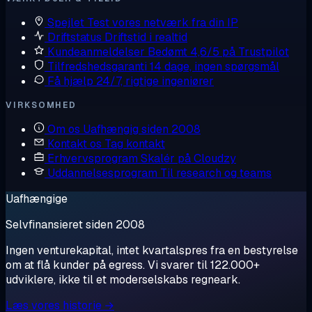
Spejlet
Test vores netværk fra din IP
Driftstatus
Driftstid i realtid
Kundeanmeldelser
Bedømt 4,6/5 på Trustpilot
Tilfredshedsgaranti
14 dage, ingen spørgsmål
Få hjælp
24/7, rigtige ingeniører
VIRKSOMHED
Om os
Uafhængig siden 2008
Kontakt os
Tag kontakt
Erhvervsprogram
Skalér på Cloudzy
Uddannelsesprogram
Til research og teams
Uafhængige
Selvfinansieret siden 2008
Ingen venturekapital, intet kvartalspres fra en bestyrelse
om at flå kunder på egress. Vi svarer til 122.000+
udviklere, ikke til et moderselskabs regneark.
Læs vores historie →