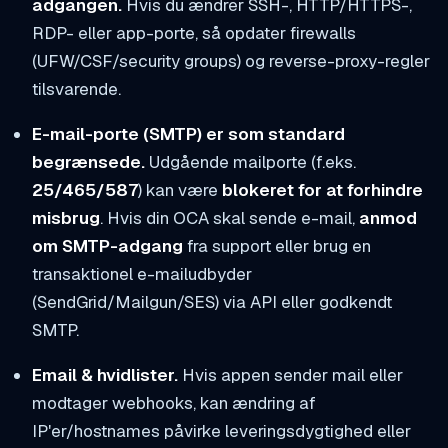
adgangen.
Hvis du ændrer SSH-, HTTP/HTTPS-,
RDP- eller app-porte, så opdater firewalls
(UFW/CSF/security groups) og reverse-proxy-regler
tilsvarende.
E-mail-porte (SMTP) er som standard
begrænsede.
Udgående mailporte (f.eks.
25/465/587
) kan være
blokeret for at forhindre
misbrug
. Hvis din OCA skal sende e-mail,
anmod
om SMTP-adgang
fra support eller brug en
transaktionel e-mailudbyder
(SendGrid/Mailgun/SES) via API eller godkendt
SMTP.
Email & hvidlister.
Hvis appen sender mail eller
modtager webhooks, kan ændring af
IP'er/hostnames påvirke leveringsdygtighed eller