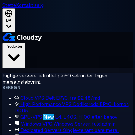
Støtte
Kontakt salg
DA
Produkter
Rigtige servere, udrullet på 60 sekunder. Ingen
mersalgslabyrint.
BEREGN
Cloud VPS
Delt EPYC, fra $2,48/md
High Performance VPS
Dedikerede EPYC-kerner,
DDR5
GPU-VPS
New
L4, L40S, H100 efter behov
Windows VPS
Windows Server, fuld admin
Dedicated Servers
Single-tenant bare metal