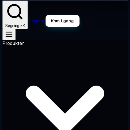
Log ind
Kom i gang
⌘K
Søgning
Produkter