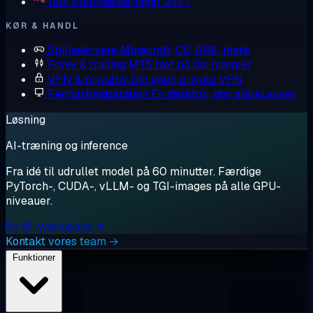
n8n
Automatiseringer 24/7
KØR & HANDL
Spilleservere
Minecraft, CS, ARK, mere
Forex & trading
MT5 tæt på din mægler
VPN & privatliv
Din egen private VPN
Fjernarbejdsstation
En desktop, der aldrig sover
Løsning
AI-træning og inference
Fra idé til udrullet model på 60 minutter. Færdige
PyTorch-, CUDA-, vLLM- og TGI-images på alle GPU-
niveauer.
Se AI-workloads →
Kontakt vores team →
Funktioner