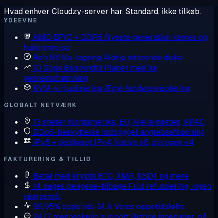
Hvad enhver Cloudzy-server har. Standard, ikke tilkøb.
YDEEVNE
AMD EPYC + DDR5
Nyeste generation kerner og
hukommelse
Ren NVMe-lagring
Aldrig roterende diske
10 Gbps Bandwidth
Planer med høj
gennemstrømning
KVM-virtualisering
Ægte hardwareisolering
GLOBALT NETVÆRK
13 steder
Nordamerika, EU, Mellemøsten, APAC
DDoS-beskyttelse
Indbygget angrebsafbødning
IPv6 + dedikeret IPv4
Native v6, din egen v4
FAKTURERING & TILLID
Betal med krypto
BTC, XMR, USDT og mere
14 dages pengene-tilbage
Fuld refundering, ingen
spørgsmål
99,95% oppetids-SLA
Vores oppetidsløfte
24/7 menneskelig support
Rigtige ingeniører, på