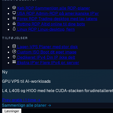
Køb RDP
Sammenlign alle RDP-planer
USA RDP
Admin-RDP på amerikanske IP'er
Forex RDP
Trading-desktop med lav latens
Botting RDP
Altid online til dine bots
Linux RDP
Linux-desktop, fjern
TILFØJELSER
Lager-VPS
Planer med stor disk
Custom ISO
Boot dit eget image
Dedikeret IPv4
Din IP, ikke delt
Ekstra IP'er
Flere IPv4 pr. server
Ny
GPU VPS til AI-workloads
L4, L40S og H100 med hele CUDA-stacken forudinstalleret. S
Prøv gratis i 1 time →
Sammenlign alle planer →
Løsninger