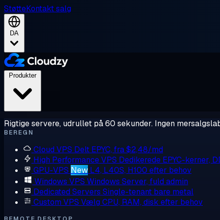
Støtte
Kontakt salg
DA
Produkter
Rigtige servere, udrullet på 60 sekunder. Ingen mersalgslab
BEREGN
Cloud VPS
Delt EPYC, fra $2,48/md
High Performance VPS
Dedikerede EPYC-kerner, 
GPU-VPS
New
L4, L40S, H100 efter behov
Windows VPS
Windows Server, fuld admin
Dedicated Servers
Single-tenant bare metal
Custom VPS
Vælg CPU, RAM, disk efter behov
REMOTE DESKTOP