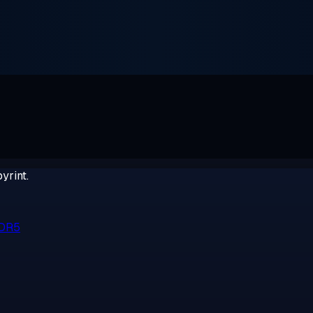
yrint.
DDR5