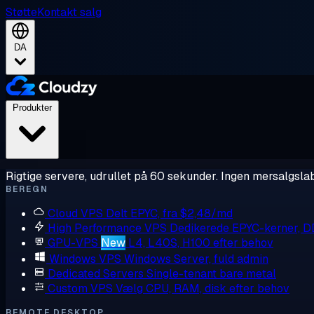
Støtte
Kontakt salg
DA
Produkter
Rigtige servere, udrullet på 60 sekunder. Ingen mersalgslab
BEREGN
Cloud VPS
Delt EPYC, fra $2,48/md
High Performance VPS
Dedikerede EPYC-kerner, 
GPU-VPS
New
L4, L40S, H100 efter behov
Windows VPS
Windows Server, fuld admin
Dedicated Servers
Single-tenant bare metal
Custom VPS
Vælg CPU, RAM, disk efter behov
REMOTE DESKTOP