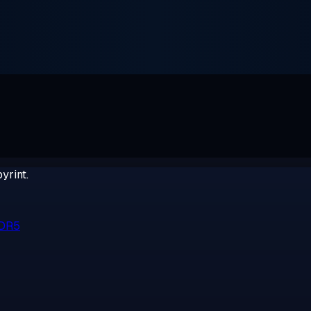
yrint.
DDR5