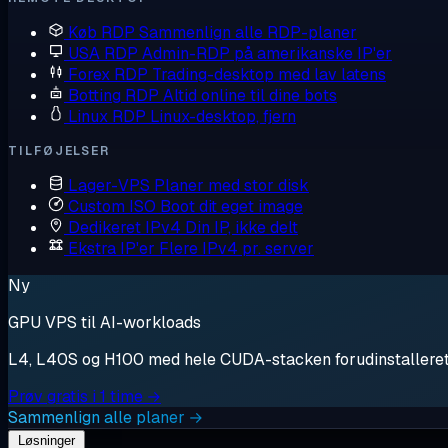
Køb RDP
Sammenlign alle RDP-planer
USA RDP
Admin-RDP på amerikanske IP'er
Forex RDP
Trading-desktop med lav latens
Botting RDP
Altid online til dine bots
Linux RDP
Linux-desktop, fjern
TILFØJELSER
Lager-VPS
Planer med stor disk
Custom ISO
Boot dit eget image
Dedikeret IPv4
Din IP, ikke delt
Ekstra IP'er
Flere IPv4 pr. server
Ny
GPU VPS til AI-workloads
L4, L40S og H100 med hele CUDA-stacken forudinstalleret. S
Prøv gratis i 1 time →
Sammenlign alle planer →
Løsninger