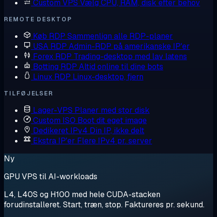
Custom VPS
Vælg CPU, RAM, disk efter behov
REMOTE DESKTOP
Køb RDP
Sammenlign alle RDP-planer
USA RDP
Admin-RDP på amerikanske IP'er
Forex RDP
Trading-desktop med lav latens
Botting RDP
Altid online til dine bots
Linux RDP
Linux-desktop, fjern
TILFØJELSER
Lager-VPS
Planer med stor disk
Custom ISO
Boot dit eget image
Dedikeret IPv4
Din IP, ikke delt
Ekstra IP'er
Flere IPv4 pr. server
Ny
GPU VPS til AI-workloads
L4, L40S og H100 med hele CUDA-stacken
forudinstalleret. Start, træn, stop. Faktureres pr. sekund.