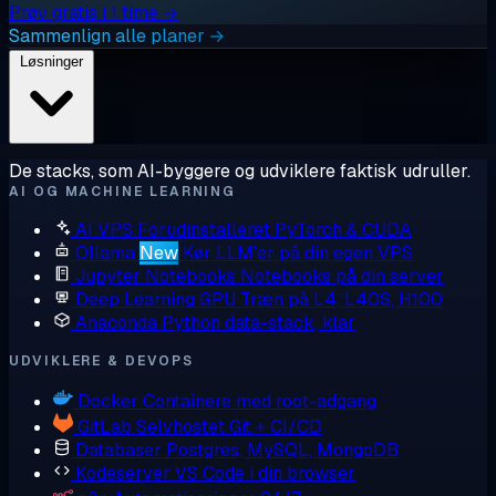
Prøv gratis i 1 time →
Sammenlign alle planer →
Løsninger
De stacks, som AI-byggere og udviklere faktisk udruller.
AI OG MACHINE LEARNING
AI VPS
Forudinstalleret PyTorch & CUDA
Ollama
New
Kør LLM'er på din egen VPS
Jupyter Notebooks
Notebooks på din server
Deep Learning GPU
Træn på L4, L40S, H100
Anaconda
Python data-stack, klar
UDVIKLERE & DEVOPS
Docker
Containere med root-adgang
GitLab
Selvhostet Git + CI/CD
Databaser
Postgres, MySQL, MongoDB
Kodeserver
VS Code i din browser