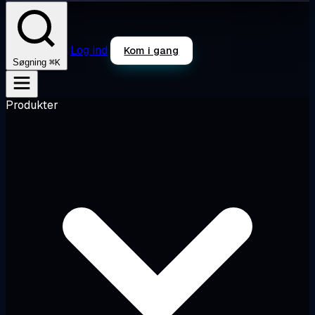
Log ind
Kom i gang
⌘K
Søgning
Produkter