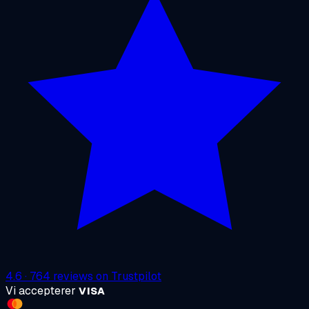
4.6
·
764
reviews on
Trustpilot
Vi accepterer
VISA