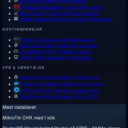
aaPanel
Letvægts hostingpanel
WireGuard
Moderne, hurtig VPN-kerne
MetaTrader 4
Forex-handelsstandard
Hiddify Manager
Multi-protokol VPN-panel
HOSTINGPANELER
Plesk
Full-stack webhostingpanel
FastPanel
Gratis, hurtigt serverpanel
CloudPanel
PHP- & Node.js-panel
cPanel
Det klassiske hostingpanel
VPN & VÆRKTØJER
OpenVPN AS
Selvhostet VPN-server
Docker
Container-runtime, klar til brug
MTProto Proxy
Telegram-native proxy
BlueStacks
Android-apps på en VPS
Mest installeret
MikroTik CHR, med 1 klik