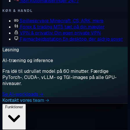
n8n
Automatiseringer 24/7
KØR & HANDL
Spilleservere
Minecraft, CS, ARK, mere
Forex & trading
MT5 tæt på din mægler
VPN & privatliv
Din egen private VPN
Fjernarbejdsstation
En desktop, der aldrig sover
Løsning
AI-træning og inference
Fra idé til udrullet model på 60 minutter. Færdige
PyTorch-, CUDA-, vLLM- og TGI-images på alle GPU-
niveauer.
Se AI-workloads →
Kontakt vores team →
Funktioner