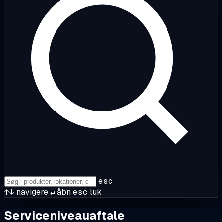
esc
↑↓
navigere
↵
åbn
esc
luk
Serviceniveauaftale