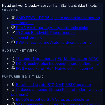
Hvad enhver Cloudzy-server har. Standard, ikke tilkøb.
YDEEVNE
AMD EPYC + DDR5
Nyeste generation kerner og
hukommelse
Ren NVMe-lagring
Aldrig roterende diske
10 Gbps Bandwidth
Planer med høj
gennemstrømning
KVM-virtualisering
Ægte hardwareisolering
GLOBALT NETVÆRK
13 steder
Nordamerika, EU, Mellemøsten, APAC
DDoS-beskyttelse
Indbygget angrebsafbødning
IPv6 + dedikeret IPv4
Native v6, din egen v4
FAKTURERING & TILLID
Betal med krypto
BTC, XMR, USDT og mere
14 dages pengene-tilbage
Fuld refundering, ingen
spørgsmål
99,95% oppetids-SLA
Vores oppetidsløfte
24/7 menneskelig support
Rigtige ingeniører, på