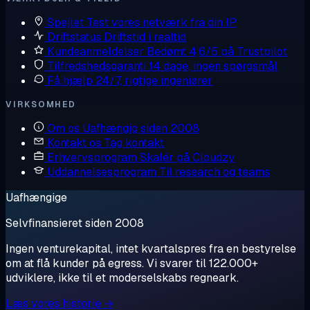
Spejlet
Test vores netværk fra din IP
Driftstatus
Driftstid i realtid
Kundeanmeldelser
Bedømt 4,6/5 på Trustpilot
Tilfredshedsgaranti
14 dage, ingen spørgsmål
Få hjælp
24/7, rigtige ingeniører
VIRKSOMHED
Om os
Uafhængig siden 2008
Kontakt os
Tag kontakt
Erhvervsprogram
Skalér på Cloudzy
Uddannelsesprogram
Til research og teams
Uafhængige
Selvfinansieret siden 2008
Ingen venturekapital, intet kvartalspres fra en bestyrelse
om at flå kunder på egress. Vi svarer til 122.000+
udviklere, ikke til et moderselskabs regneark.
Læs vores historie →