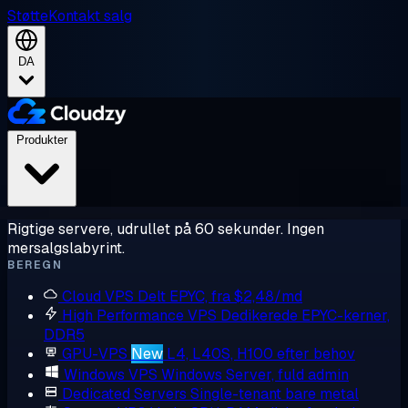
Støtte
Kontakt salg
DA
Produkter
Rigtige servere, udrullet på 60 sekunder. Ingen
mersalgslabyrint.
BEREGN
Cloud VPS
Delt EPYC, fra $2,48/md
High Performance VPS
Dedikerede EPYC-kerner,
DDR5
GPU-VPS
New
L4, L40S, H100 efter behov
Windows VPS
Windows Server, fuld admin
Dedicated Servers
Single-tenant bare metal