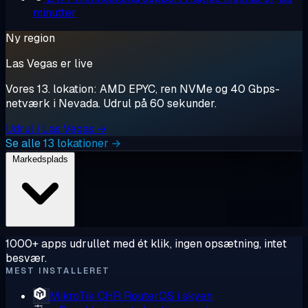
minutter
Ny region
Las Vegas er live
Vores 13. lokation: AMD EPYC, ren NVMe og 40 Gbps-
netværk i Nevada. Udrul på 60 sekunder.
Udrul i Las Vegas →
Se alle 13 lokationer →
Markedsplads
1000+ apps udrullet med ét klik, ingen opsætning, intet
besvær.
MEST INSTALLERET
MikroTik CHR
RouterOS i skyen