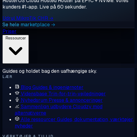
RouterOS Cloud Hosted Router på EPYC + NVMe. Vores
kunders #1-app. Live på 60 sekunder.
Udrul MikroTik CHR →
Se hele marketplace →
Priser
Ressourcer
Guides og holdet bag den uafhængige sky.
LÆR
Blog
Guides & ingeniørnoter
Vidensbase
Trin-for-trin-vejledninger
Nyhedsrum
Presse & annonceringer
Sammenlign udbydere
Cloudzy mod
alternativerne
Alle ressourcer
Guides, dokumentation, værktøjer,
nyheder
VÆRKTØJER & TILLID