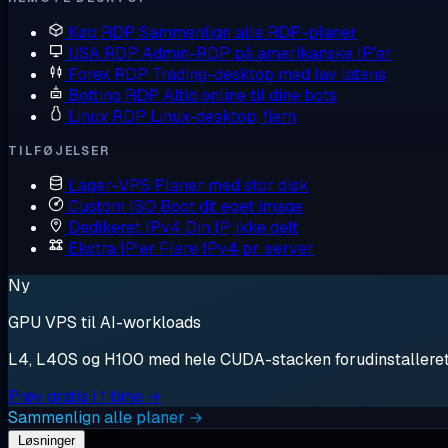
Køb RDP
Sammenlign alle RDP-planer
USA RDP
Admin-RDP på amerikanske IP'er
Forex RDP
Trading-desktop med lav latens
Botting RDP
Altid online til dine bots
Linux RDP
Linux-desktop, fjern
TILFØJELSER
Lager-VPS
Planer med stor disk
Custom ISO
Boot dit eget image
Dedikeret IPv4
Din IP, ikke delt
Ekstra IP'er
Flere IPv4 pr. server
Ny
GPU VPS til AI-workloads
L4, L40S og H100 med hele CUDA-stacken forudinstalleret. S
Prøv gratis i 1 time →
Sammenlign alle planer →
Løsninger