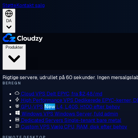
Støtte
Kontakt salg
DA
Produkter
Rigtige servere, udrullet på 60 sekunder. Ingen mersalgslab
BEREGN
Cloud VPS
Delt EPYC, fra $2,48/md
High Performance VPS
Dedikerede EPYC-kerner, 
GPU-VPS
New
L4, L40S, H100 efter behov
Windows VPS
Windows Server, fuld admin
Dedicated Servers
Single-tenant bare metal
Custom VPS
Vælg CPU, RAM, disk efter behov
REMOTE DESKTOP