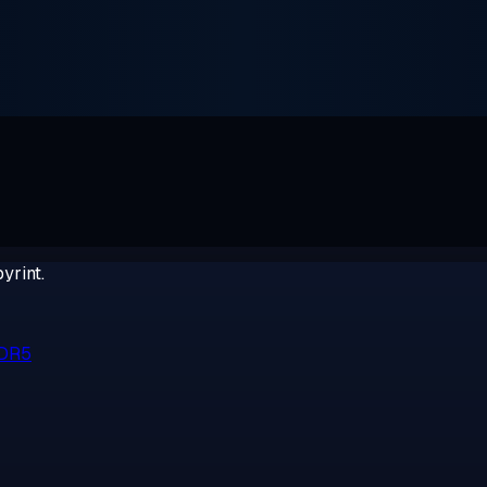
yrint.
DDR5