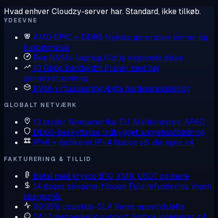
Hvad enhver Cloudzy-server har. Standard, ikke tilkøb.
YDEEVNE
AMD EPYC + DDR5
Nyeste generation kerner og
hukommelse
Ren NVMe-lagring
Aldrig roterende diske
10 Gbps Bandwidth
Planer med høj
gennemstrømning
KVM-virtualisering
Ægte hardwareisolering
GLOBALT NETVÆRK
13 steder
Nordamerika, EU, Mellemøsten, APAC
DDoS-beskyttelse
Indbygget angrebsafbødning
IPv6 + dedikeret IPv4
Native v6, din egen v4
FAKTURERING & TILLID
Betal med krypto
BTC, XMR, USDT og mere
14 dages pengene-tilbage
Fuld refundering, ingen
spørgsmål
99,95% oppetids-SLA
Vores oppetidsløfte
24/7 menneskelig support
Rigtige ingeniører, på