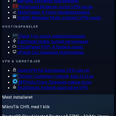
aaPanel
Letvægts hostingpanel
WireGuard
Moderne, hurtig VPN-kerne
MetaTrader 4
Forex-handelsstandard
Hiddify Manager
Multi-protokol VPN-panel
HOSTINGPANELER
Plesk
Full-stack webhostingpanel
FastPanel
Gratis, hurtigt serverpanel
CloudPanel
PHP- & Node.js-panel
cPanel
Det klassiske hostingpanel
VPN & VÆRKTØJER
OpenVPN AS
Selvhostet VPN-server
Docker
Container-runtime, klar til brug
MTProto Proxy
Telegram-native proxy
BlueStacks
Android-apps på en VPS
Mest installeret
MikroTik CHR, med 1 klik