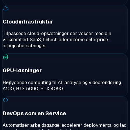
Cloudinfrastruktur
Tilpassede cloud-opsætninger der vokser med din
virksomhed. SaaS, fintech eller interne enterprise-
arbejdsbelastninger.
Ansøgning modtaget
Kunne ikke sende
Vores B2B-team gennemgår din henvendelse og svarer
Du er også velkommen til at skrive direkte til os på
GPU-løsninger
inden for én arbejdsdag.
sales@cloudzy.com
.
Højtydende computing til AI, analyse og videorendering.
A100, RTX 5090, RTX 4090.
DevOps som en Service
Automatiser arbejdsgange, accelerer deployments, og lad