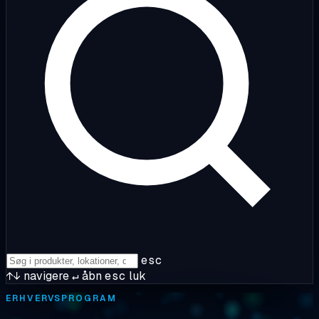
esc
↑↓
navigere
↵
åbn
esc
luk
ERHVERVSPROGRAM