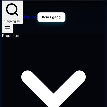
Log ind
Kom i gang
⌘K
Søgning
Produkter