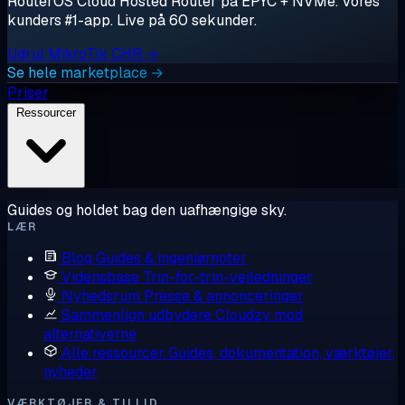
RouterOS Cloud Hosted Router på EPYC + NVMe. Vores
kunders #1-app. Live på 60 sekunder.
Udrul MikroTik CHR →
Se hele marketplace →
Priser
Ressourcer
Guides og holdet bag den uafhængige sky.
LÆR
Blog
Guides & ingeniørnoter
Vidensbase
Trin-for-trin-vejledninger
Nyhedsrum
Presse & annonceringer
Sammenlign udbydere
Cloudzy mod
alternativerne
Alle ressourcer
Guides, dokumentation, værktøjer,
nyheder
VÆRKTØJER & TILLID