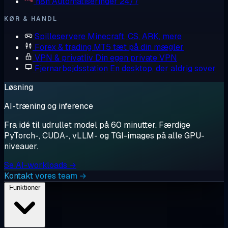
n8n
Automatiseringer 24/7
KØR & HANDL
Spilleservere
Minecraft, CS, ARK, mere
Forex & trading
MT5 tæt på din mægler
VPN & privatliv
Din egen private VPN
Fjernarbejdsstation
En desktop, der aldrig sover
Løsning
AI-træning og inference
Fra idé til udrullet model på 60 minutter. Færdige
PyTorch-, CUDA-, vLLM- og TGI-images på alle GPU-
niveauer.
Se AI-workloads →
Kontakt vores team →
Funktioner