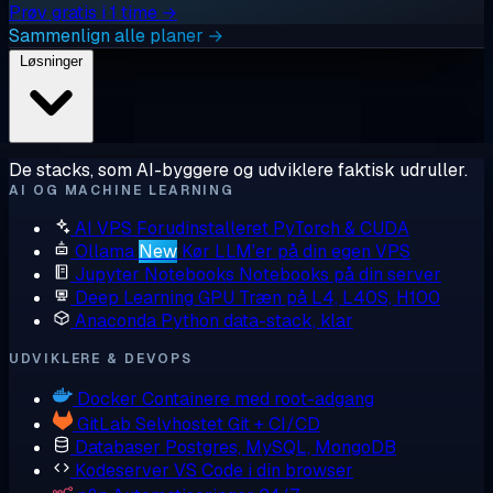
Prøv gratis i 1 time →
Sammenlign alle planer →
Løsninger
De stacks, som AI-byggere og udviklere faktisk udruller.
AI OG MACHINE LEARNING
AI VPS
Forudinstalleret PyTorch & CUDA
Ollama
New
Kør LLM'er på din egen VPS
Jupyter Notebooks
Notebooks på din server
Deep Learning GPU
Træn på L4, L40S, H100
Anaconda
Python data-stack, klar
UDVIKLERE & DEVOPS
Docker
Containere med root-adgang
GitLab
Selvhostet Git + CI/CD
Databaser
Postgres, MySQL, MongoDB
Kodeserver
VS Code i din browser