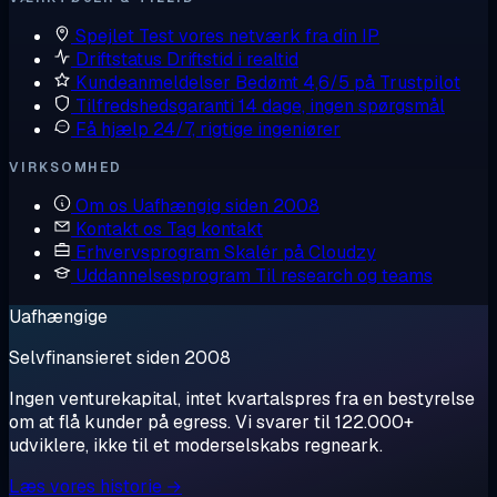
Spejlet
Test vores netværk fra din IP
Driftstatus
Driftstid i realtid
Kundeanmeldelser
Bedømt 4,6/5 på Trustpilot
Tilfredshedsgaranti
14 dage, ingen spørgsmål
Få hjælp
24/7, rigtige ingeniører
VIRKSOMHED
Om os
Uafhængig siden 2008
Kontakt os
Tag kontakt
Erhvervsprogram
Skalér på Cloudzy
Uddannelsesprogram
Til research og teams
Uafhængige
Selvfinansieret siden 2008
Ingen venturekapital, intet kvartalspres fra en bestyrelse
om at flå kunder på egress. Vi svarer til 122.000+
udviklere, ikke til et moderselskabs regneark.
Læs vores historie →