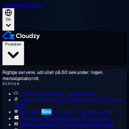
Støtte
Kontakt salg
DA
Produkter
Rigtige servere, udrullet på 60 sekunder. Ingen
mersalgslabyrint.
BEREGN
Cloud VPS
Delt EPYC, fra $2,48/md
High Performance VPS
Dedikerede EPYC-kerner,
DDR5
GPU-VPS
New
L4, L40S, H100 efter behov
Windows VPS
Windows Server, fuld admin
Dedicated Servers
Single-tenant bare metal