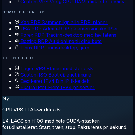
Custom VPS
Vælg CPU, RAM, disk efter behov
REMOTE DESKTOP
Køb RDP
Sammenlign alle RDP-planer
USA RDP
Admin-RDP på amerikanske IP'er
Forex RDP
Trading-desktop med lav latens
Botting RDP
Altid online til dine bots
Linux RDP
Linux-desktop, fjern
TILFØJELSER
Lager-VPS
Planer med stor disk
Custom ISO
Boot dit eget image
Dedikeret IPv4
Din IP, ikke delt
Ekstra IP'er
Flere IPv4 pr. server
Ny
GPU VPS til AI-workloads
L4, L40S og H100 med hele CUDA-stacken
forudinstalleret. Start, træn, stop. Faktureres pr. sekund.