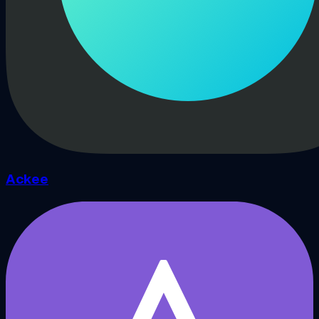
Ackee