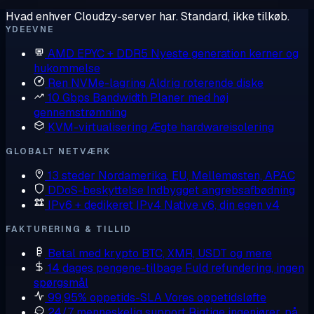
Hvad enhver Cloudzy-server har. Standard, ikke tilkøb.
YDEEVNE
AMD EPYC + DDR5
Nyeste generation kerner og
hukommelse
Ren NVMe-lagring
Aldrig roterende diske
10 Gbps Bandwidth
Planer med høj
gennemstrømning
KVM-virtualisering
Ægte hardwareisolering
GLOBALT NETVÆRK
13 steder
Nordamerika, EU, Mellemøsten, APAC
DDoS-beskyttelse
Indbygget angrebsafbødning
IPv6 + dedikeret IPv4
Native v6, din egen v4
FAKTURERING & TILLID
Betal med krypto
BTC, XMR, USDT og mere
14 dages pengene-tilbage
Fuld refundering, ingen
spørgsmål
99,95% oppetids-SLA
Vores oppetidsløfte
24/7 menneskelig support
Rigtige ingeniører, på