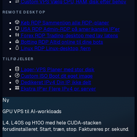
Custom VPS
Vælg CPU, RAM, disk efter behov
REMOTE DESKTOP
Køb RDP
Sammenlign alle RDP-planer
USA RDP
Admin-RDP på amerikanske IP'er
Forex RDP
Trading-desktop med lav latens
Botting RDP
Altid online til dine bots
Linux RDP
Linux-desktop, fjern
TILFØJELSER
Lager-VPS
Planer med stor disk
Custom ISO
Boot dit eget image
Dedikeret IPv4
Din IP, ikke delt
Ekstra IP'er
Flere IPv4 pr. server
Ny
GPU VPS til AI-workloads
L4, L40S og H100 med hele CUDA-stacken
forudinstalleret. Start, træn, stop. Faktureres pr. sekund.