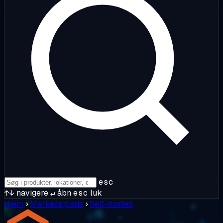
esc
↑↓
navigere
↵
åbn
esc
luk
Hjem
›
Markedsplads
›
Self-hosted