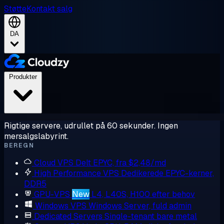
Støtte
Kontakt salg
DA
Produkter
Rigtige servere, udrullet på 60 sekunder. Ingen
mersalgslabyrint.
BEREGN
Cloud VPS
Delt EPYC, fra $2,48/md
High Performance VPS
Dedikerede EPYC-kerner,
DDR5
GPU-VPS
New
L4, L40S, H100 efter behov
Windows VPS
Windows Server, fuld admin
Dedicated Servers
Single-tenant bare metal