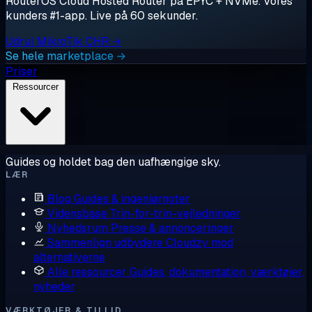
RouterOS Cloud Hosted Router på EPYC + NVMe. Vores
kunders #1-app. Live på 60 sekunder.
Udrul MikroTik CHR →
Se hele marketplace →
Priser
Ressourcer
Guides og holdet bag den uafhængige sky.
LÆR
Blog
Guides & ingeniørnoter
Vidensbase
Trin-for-trin-vejledninger
Nyhedsrum
Presse & annonceringer
Sammenlign udbydere
Cloudzy mod
alternativerne
Alle ressourcer
Guides, dokumentation, værktøjer,
nyheder
VÆRKTØJER & TILLID