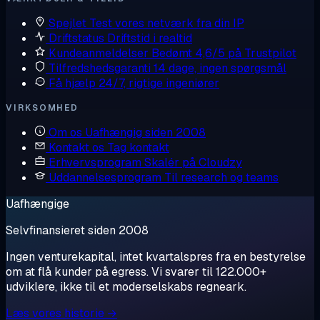
Spejlet
Test vores netværk fra din IP
Driftstatus
Driftstid i realtid
Kundeanmeldelser
Bedømt 4,6/5 på Trustpilot
Tilfredshedsgaranti
14 dage, ingen spørgsmål
Få hjælp
24/7, rigtige ingeniører
VIRKSOMHED
Om os
Uafhængig siden 2008
Kontakt os
Tag kontakt
Erhvervsprogram
Skalér på Cloudzy
Uddannelsesprogram
Til research og teams
Uafhængige
Selvfinansieret siden 2008
Ingen venturekapital, intet kvartalspres fra en bestyrelse
om at flå kunder på egress. Vi svarer til 122.000+
udviklere, ikke til et moderselskabs regneark.
Læs vores historie →