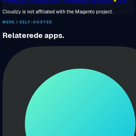
Website
· magento.com
Kildekode på GitHub
12.1k
Cloudzy is not affiliated with the Magento project.
MERE I SELF-HOSTED
Relaterede apps.