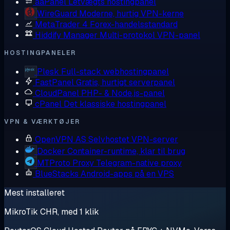
aaPanel
Letvægts hostingpanel
WireGuard
Moderne, hurtig VPN-kerne
MetaTrader 4
Forex-handelsstandard
Hiddify Manager
Multi-protokol VPN-panel
HOSTINGPANELER
Plesk
Full-stack webhostingpanel
FastPanel
Gratis, hurtigt serverpanel
CloudPanel
PHP- & Node.js-panel
cPanel
Det klassiske hostingpanel
VPN & VÆRKTØJER
OpenVPN AS
Selvhostet VPN-server
Docker
Container-runtime, klar til brug
MTProto Proxy
Telegram-native proxy
BlueStacks
Android-apps på en VPS
Mest installeret
MikroTik CHR, med 1 klik