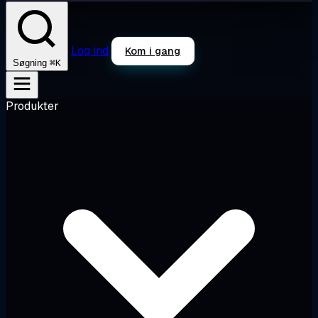
Log ind
Kom i gang
⌘K
Søgning
Produkter