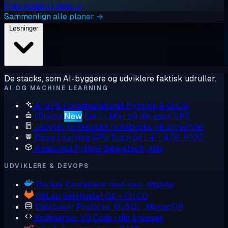
Prøv gratis i 1 time →
Sammenlign alle planer →
Løsninger
De stacks, som AI-byggere og udviklere faktisk udruller.
AI OG MACHINE LEARNING
AI VPS
Forudinstalleret PyTorch & CUDA
Ollama
New
Kør LLM'er på din egen VPS
Jupyter Notebooks
Notebooks på din server
Deep Learning GPU
Træn på L4, L40S, H100
Anaconda
Python data-stack, klar
UDVIKLERE & DEVOPS
Docker
Containere med root-adgang
GitLab
Selvhostet Git + CI/CD
Databaser
Postgres, MySQL, MongoDB
Kodeserver
VS Code i din browser