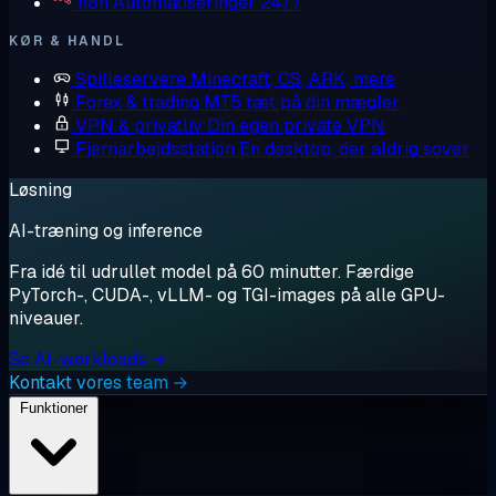
n8n
Automatiseringer 24/7
KØR & HANDL
Spilleservere
Minecraft, CS, ARK, mere
Forex & trading
MT5 tæt på din mægler
VPN & privatliv
Din egen private VPN
Fjernarbejdsstation
En desktop, der aldrig sover
Løsning
AI-træning og inference
Fra idé til udrullet model på 60 minutter. Færdige
PyTorch-, CUDA-, vLLM- og TGI-images på alle GPU-
niveauer.
Se AI-workloads →
Kontakt vores team →
Funktioner