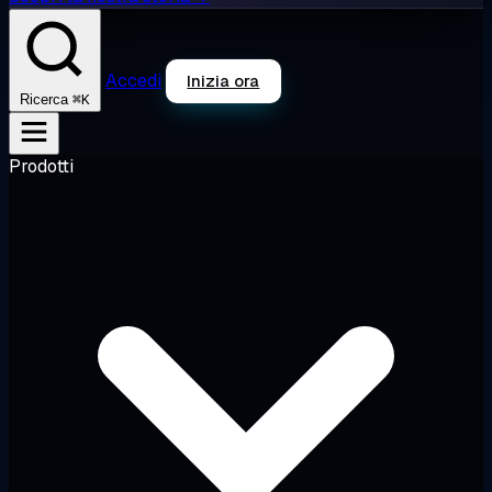
Accedi
Inizia ora
⌘K
Ricerca
Prodotti