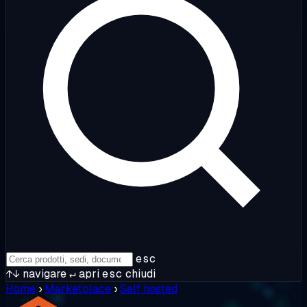
esc
↑↓
navigare
↵
apri
esc
chiudi
Home
›
Marketplace
›
Self hosted