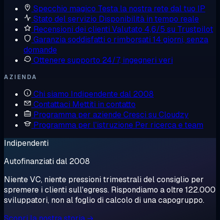
Specchio magico
Testa la nostra rete dal tuo IP
Stato del servizio
Disponibilità in tempo reale
Recensioni dei clienti
Valutato 4,6/5 su Trustpilot
Garanzia soddisfatti o rimborsati
14 giorni, senza
domande
Ottenere supporto
24/7, ingegneri veri
AZIENDA
Chi siamo
Indipendente dal 2008
Contattaci
Mettiti in contatto
Programma per aziende
Cresci su Cloudzy
Programma per l'istruzione
Per ricerca e team
Indipendenti
Autofinanziati dal 2008
Niente VC, niente pressioni trimestrali del consiglio per
spremere i clienti sull'egress. Rispondiamo a oltre 122.000
sviluppatori, non al foglio di calcolo di una capogruppo.
Scopri la nostra storia →