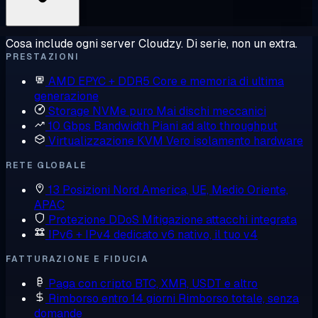
Cosa include ogni server Cloudzy. Di serie, non un extra.
PRESTAZIONI
AMD EPYC + DDR5
Core e memoria di ultima
generazione
Storage NVMe puro
Mai dischi meccanici
10 Gbps Bandwidth
Piani ad alto throughput
Virtualizzazione KVM
Vero isolamento hardware
RETE GLOBALE
13 Posizioni
Nord America, UE, Medio Oriente,
APAC
Protezione DDoS
Mitigazione attacchi integrata
IPv6 + IPv4 dedicato
v6 nativo, il tuo v4
FATTURAZIONE E FIDUCIA
Paga con cripto
BTC, XMR, USDT e altro
Rimborso entro 14 giorni
Rimborso totale, senza
domande