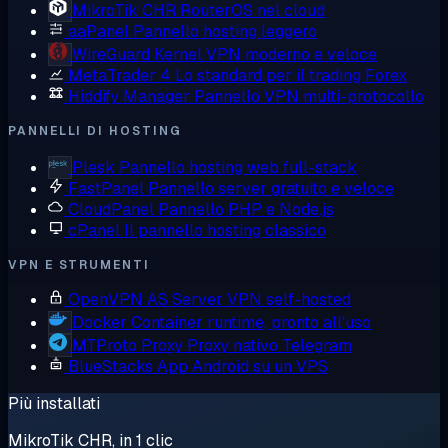
MikroTik CHR
RouterOS nel cloud
aaPanel
Pannello hosting leggero
WireGuard
Kernel VPN moderno e veloce
MetaTrader 4
Lo standard per il trading Forex
Hiddify Manager
Pannello VPN multi-protocollo
PANNELLI DI HOSTING
Plesk
Pannello hosting web full-stack
FastPanel
Pannello server gratuito e veloce
CloudPanel
Pannello PHP e Node.js
cPanel
Il pannello hosting classico
VPN E STRUMENTI
OpenVPN AS
Server VPN self-hosted
Docker
Container runtime, pronto all'uso
MTProto Proxy
Proxy nativo Telegram
BlueStacks
App Android su un VPS
Più installati
MikroTik CHR, in 1 clic