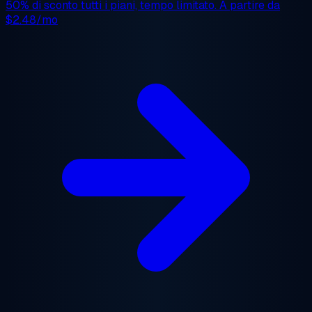
50% di sconto
tutti i piani, tempo limitato. A partire da
$2.48/mo