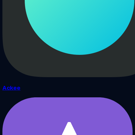
Ackee