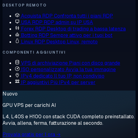
DESKTOP REMOTO
Acquista RDP
Confronta tutti i piani RDP
USA RDP
RDP admin su IP USA
Forex RDP
Desktop di trading a bassa latenza
Botting RDP
Sempre attivo per i tuoi bot
Linux RDP
Desktop Linux, remoto
COMPONENTI AGGIUNTIVI
VPS di archiviazione
Piani con disco grande
ISO personalizzato
Avvia la tua immagine
IPv4 dedicato
Il tuo IP, non condiviso
IP aggiuntivi
Più IPv4 per server
Nuovo
GPU VPS per carichi AI
L4, L40S e H100 con stack CUDA completo preinstallato.
Avvia, allena, ferma, fatturazione al secondo.
Provala gratis per 1 ora →