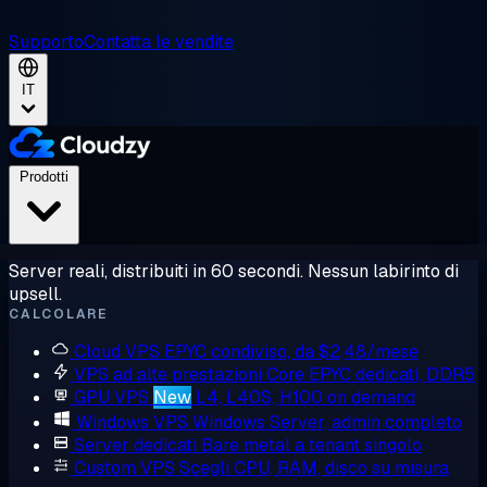
Supporto
Contatta le vendite
IT
Prodotti
Server reali, distribuiti in 60 secondi. Nessun labirinto di
upsell.
CALCOLARE
Cloud VPS
EPYC condiviso, da $2,48/mese
VPS ad alte prestazioni
Core EPYC dedicati, DDR5
GPU VPS
New
L4, L40S, H100 on demand
Windows VPS
Windows Server, admin completo
Server dedicati
Bare metal a tenant singolo
Custom VPS
Scegli CPU, RAM, disco su misura