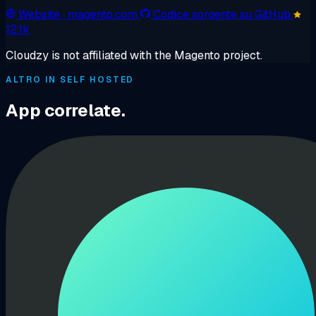
Website
· magento.com
Codice sorgente su GitHub
12.1k
Cloudzy is not affiliated with the Magento project.
ALTRO IN SELF HOSTED
App correlate.