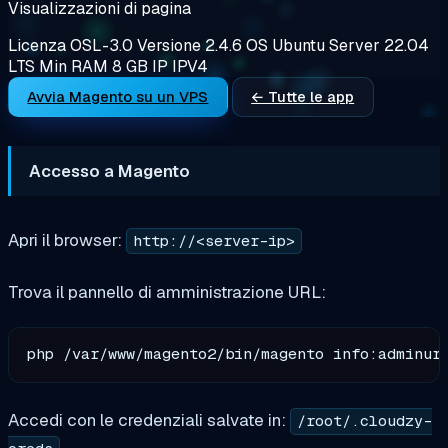
Visualizzazioni di pagina
Licenza
OSL-3.0
Versione
2.4.6
OS
Ubuntu Server 22.04
LTS
Min RAM
8 GB
IP
IPV4
Avvia Magento su un VPS
← Tutte le app
Accesso a Magento
Apri il browser:
http://<server-ip>
Trova il pannello di amministrazione URL:
Accedi con le credenziali salvate in:
/root/.cloudzy-