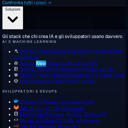
Confronta tutti i piani →
Soluzioni
Gli stack che chi crea IA e gli sviluppatori usano davvero.
AI E MACHINE LEARNING
VPS per l'intelligenza artificiale
PyTorch e CUDA
preinstallati
Ollama
New
Esegui LLM sul tuo VPS
Jupyter Notebooks
Notebook sul tuo server
GPU per Deep Learning
Allena su L4, L40S, H100
Anaconda
Stack dati Python, pronto
SVILUPPATORI E DEVOPS
Docker
Container con accesso root
GitLab
Git + CI/CD self-hosted
Banche dati
Postgres, MySQL, MongoDB
Server di Codice
VS Code nel browser
n8n
Automazioni attive 24/7