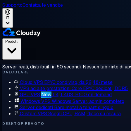
Supporto
Contatta le vendite
IT
Prodotti
Server reali, distribuiti in 60 secondi. Nessun labirinto di ups
CALCOLARE
Cloud VPS
EPYC condiviso, da $2,48/mese
VPS ad alte prestazioni
Core EPYC dedicati, DDR5
GPU VPS
New
L4, L40S, H100 on demand
Windows VPS
Windows Server, admin completo
Server dedicati
Bare metal a tenant singolo
Custom VPS
Scegli CPU, RAM, disco su misura
DESKTOP REMOTO