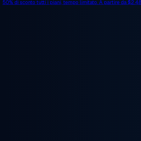
50% di sconto
tutti i piani, tempo limitato. A partire da
$2.4