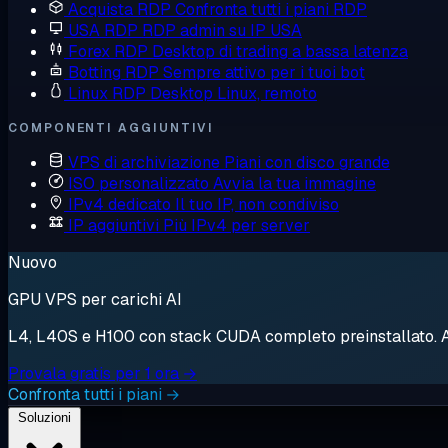
Acquista RDP
Confronta tutti i piani RDP
USA RDP
RDP admin su IP USA
Forex RDP
Desktop di trading a bassa latenza
Botting RDP
Sempre attivo per i tuoi bot
Linux RDP
Desktop Linux, remoto
COMPONENTI AGGIUNTIVI
VPS di archiviazione
Piani con disco grande
ISO personalizzato
Avvia la tua immagine
IPv4 dedicato
Il tuo IP, non condiviso
IP aggiuntivi
Più IPv4 per server
Nuovo
GPU VPS per carichi AI
L4, L40S e H100 con stack CUDA completo preinstallato. Avv
Provala gratis per 1 ora →
Confronta tutti i piani →
Soluzioni