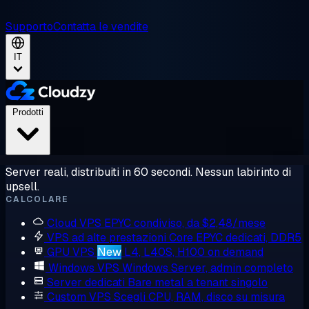
Supporto
Contatta le vendite
IT
Prodotti
Server reali, distribuiti in 60 secondi. Nessun labirinto di
upsell.
CALCOLARE
Cloud VPS
EPYC condiviso, da $2,48/mese
VPS ad alte prestazioni
Core EPYC dedicati, DDR5
GPU VPS
New
L4, L40S, H100 on demand
Windows VPS
Windows Server, admin completo
Server dedicati
Bare metal a tenant singolo
Custom VPS
Scegli CPU, RAM, disco su misura