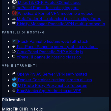
MikroTik CHR
RouterOS nel cloud
aaPanel
Pannello hosting leggero
WireGuard
Kernel VPN moderno e veloce
MetaTrader 4
Lo standard per il trading Forex
Hiddify Manager
Pannello VPN multi-protocollo
PANNELLI DI HOSTING
Plesk
Pannello hosting web full-stack
FastPanel
Pannello server gratuito e veloce
CloudPanel
Pannello PHP e Node.js
cPanel
Il pannello hosting classico
VPN E STRUMENTI
OpenVPN AS
Server VPN self-hosted
Docker
Container runtime, pronto all'uso
MTProto Proxy
Proxy nativo Telegram
BlueStacks
App Android su un VPS
Più installati
MikroTik CHR, in 1 clic