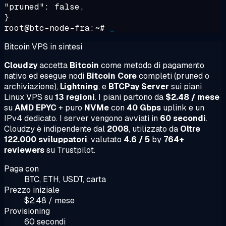
"pruned": false,
}
root@btc-node-fra:~#
_
Bitcoin VPS in sintesi
Cloudzy
accetta
Bitcoin
come metodo di pagamento
nativo ed esegue nodi
Bitcoin Core
completi (pruned o
archiviazione),
Lightning
, e
BTCPay Server
sui piani
Linux VPS su
13 regioni
. I piani partono da
$2.48 / mese
su
AMD EPYC
+ puro
NVMe
con
40 Gbps
uplink e un
IPv4 dedicato. I server vengono avviati in
60 secondi
.
Cloudzy è indipendente dal
2008
, utilizzato da
Oltre
122.000 sviluppatori
, valutato
4.6 / 5
by
764+
reviewers
su Trustpilot.
Paga con
BTC, ETH, USDT, carta
Prezzo iniziale
$2.48 / mese
Provisioning
60 secondi