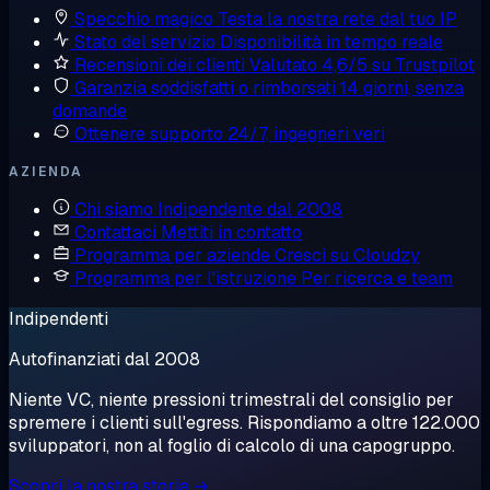
Specchio magico
Testa la nostra rete dal tuo IP
Stato del servizio
Disponibilità in tempo reale
Recensioni dei clienti
Valutato 4,6/5 su Trustpilot
Garanzia soddisfatti o rimborsati
14 giorni, senza
domande
Ottenere supporto
24/7, ingegneri veri
AZIENDA
Chi siamo
Indipendente dal 2008
Contattaci
Mettiti in contatto
Programma per aziende
Cresci su Cloudzy
Programma per l'istruzione
Per ricerca e team
Indipendenti
Autofinanziati dal 2008
Niente VC, niente pressioni trimestrali del consiglio per
spremere i clienti sull'egress. Rispondiamo a oltre 122.000
sviluppatori, non al foglio di calcolo di una capogruppo.
Scopri la nostra storia →