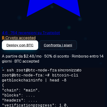
4.6
· 764 recensioni su Trustpilot
₿
Crypto accepted
Deploy con BTC
Confronta i piani
A partire da
$2.48/mo
· 50% di sconto · Rimborso entro 14
giorni · BTC accepted
~ ssh root@btc-node-fra
sincronizzato
root@btc-node-fra:~#
bitcoin-cli
getblockchaininfo | head -8
{
"chain": "main",
"blocks": ...,
"headers": ...,
"verificationprogress": 1.0,