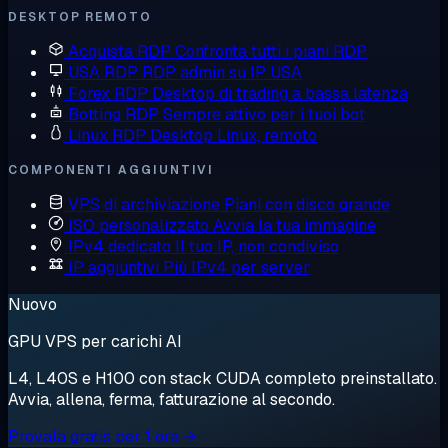
DESKTOP REMOTO
Acquista RDP
Confronta tutti i piani RDP
USA RDP
RDP admin su IP USA
Forex RDP
Desktop di trading a bassa latenza
Botting RDP
Sempre attivo per i tuoi bot
Linux RDP
Desktop Linux, remoto
COMPONENTI AGGIUNTIVI
VPS di archiviazione
Piani con disco grande
ISO personalizzato
Avvia la tua immagine
IPv4 dedicato
Il tuo IP, non condiviso
IP aggiuntivi
Più IPv4 per server
Nuovo
GPU VPS per carichi AI
L4, L40S e H100 con stack CUDA completo preinstallato.
Avvia, allena, ferma, fatturazione al secondo.
Provala gratis per 1 ora →