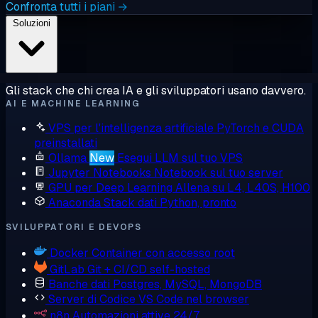
Confronta tutti i piani →
Soluzioni
Gli stack che chi crea IA e gli sviluppatori usano davvero.
AI E MACHINE LEARNING
VPS per l'intelligenza artificiale
PyTorch e CUDA
preinstallati
Ollama
New
Esegui LLM sul tuo VPS
Jupyter Notebooks
Notebook sul tuo server
GPU per Deep Learning
Allena su L4, L40S, H100
Anaconda
Stack dati Python, pronto
SVILUPPATORI E DEVOPS
Docker
Container con accesso root
GitLab
Git + CI/CD self-hosted
Banche dati
Postgres, MySQL, MongoDB
Server di Codice
VS Code nel browser
n8n
Automazioni attive 24/7