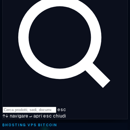
esc
↑↓
navigare
↵
apri
esc
chiudi
₿
HOSTING VPS BITCOIN