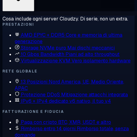
Cosa include ogni server Cloudzy. Di serie, non un extra.
PRESTAZIONI
AMD EPYC + DDR5
Core e memoria di ultima
generazione
Storage NVMe puro
Mai dischi meccanici
10 Gbps Bandwidth
Piani ad alto throughput
Virtualizzazione KVM
Vero isolamento hardware
RETE GLOBALE
13 Posizioni
Nord America, UE, Medio Oriente,
APAC
Protezione DDoS
Mitigazione attacchi integrata
IPv6 + IPv4 dedicato
v6 nativo, il tuo v4
FATTURAZIONE E FIDUCIA
Paga con cripto
BTC, XMR, USDT e altro
Rimborso entro 14 giorni
Rimborso totale, senza
domande