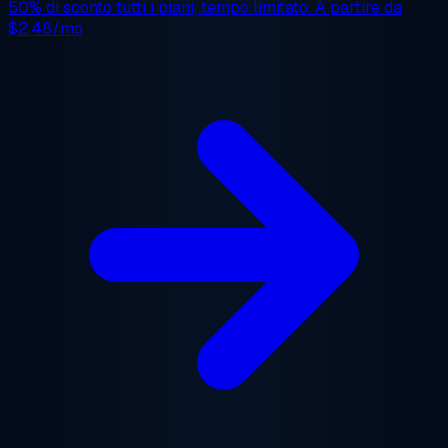
50% di sconto
tutti i piani, tempo limitato. A partire da
$2.48/mo