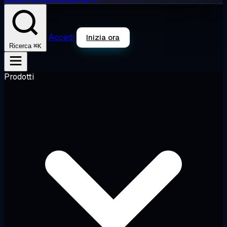
Accedi
Inizia ora
⌘K
Ricerca
Prodotti