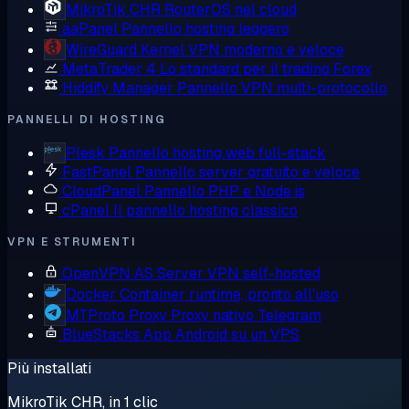
MikroTik CHR
RouterOS nel cloud
aaPanel
Pannello hosting leggero
WireGuard
Kernel VPN moderno e veloce
MetaTrader 4
Lo standard per il trading Forex
Hiddify Manager
Pannello VPN multi-protocollo
PANNELLI DI HOSTING
Plesk
Pannello hosting web full-stack
FastPanel
Pannello server gratuito e veloce
CloudPanel
Pannello PHP e Node.js
cPanel
Il pannello hosting classico
VPN E STRUMENTI
OpenVPN AS
Server VPN self-hosted
Docker
Container runtime, pronto all'uso
MTProto Proxy
Proxy nativo Telegram
BlueStacks
App Android su un VPS
Più installati
MikroTik CHR, in 1 clic