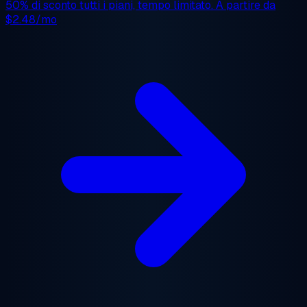
50% di sconto
tutti i piani, tempo limitato. A partire da
$2.48/mo