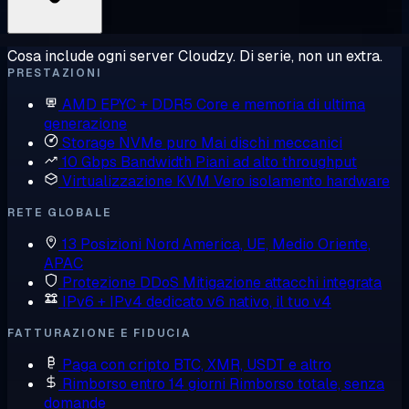
Cosa include ogni server Cloudzy. Di serie, non un extra.
PRESTAZIONI
AMD EPYC + DDR5
Core e memoria di ultima
generazione
Storage NVMe puro
Mai dischi meccanici
10 Gbps Bandwidth
Piani ad alto throughput
Virtualizzazione KVM
Vero isolamento hardware
RETE GLOBALE
13 Posizioni
Nord America, UE, Medio Oriente,
APAC
Protezione DDoS
Mitigazione attacchi integrata
IPv6 + IPv4 dedicato
v6 nativo, il tuo v4
FATTURAZIONE E FIDUCIA
Paga con cripto
BTC, XMR, USDT e altro
Rimborso entro 14 giorni
Rimborso totale, senza
domande