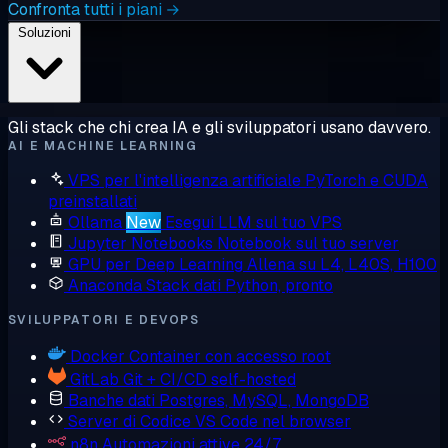
Confronta tutti i piani →
Soluzioni
Gli stack che chi crea IA e gli sviluppatori usano davvero.
AI E MACHINE LEARNING
VPS per l'intelligenza artificiale
PyTorch e CUDA
preinstallati
Ollama
New
Esegui LLM sul tuo VPS
Jupyter Notebooks
Notebook sul tuo server
GPU per Deep Learning
Allena su L4, L40S, H100
Anaconda
Stack dati Python, pronto
SVILUPPATORI E DEVOPS
Docker
Container con accesso root
GitLab
Git + CI/CD self-hosted
Banche dati
Postgres, MySQL, MongoDB
Server di Codice
VS Code nel browser
n8n
Automazioni attive 24/7