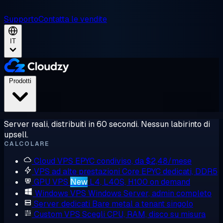
Supporto
Contatta le vendite
IT
Prodotti
Server reali, distribuiti in 60 secondi. Nessun labirinto di
upsell.
CALCOLARE
Cloud VPS
EPYC condiviso, da $2,48/mese
VPS ad alte prestazioni
Core EPYC dedicati, DDR5
GPU VPS
New
L4, L40S, H100 on demand
Windows VPS
Windows Server, admin completo
Server dedicati
Bare metal a tenant singolo
Custom VPS
Scegli CPU, RAM, disco su misura