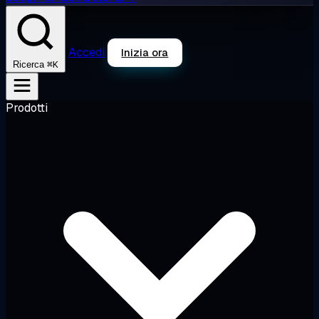
Accedi
Inizia ora
⌘K
Ricerca
Prodotti