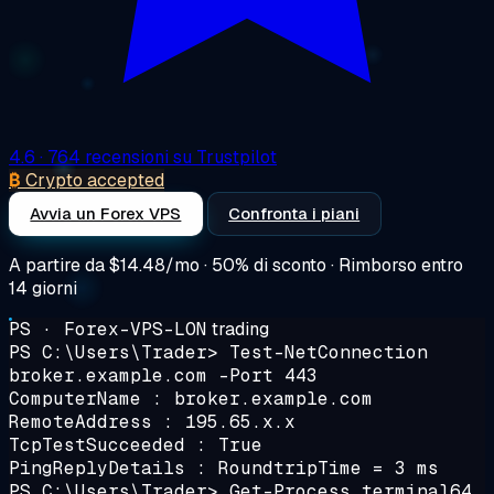
4.6
· 764 recensioni su Trustpilot
₿
Crypto accepted
Avvia un Forex VPS
Confronta i piani
A partire da
$14.48/mo
· 50% di sconto · Rimborso entro
14 giorni
PS · Forex-VPS-LON
trading
PS C:\Users\Trader>
Test-NetConnection
broker.example.com -Port 443
ComputerName : broker.example.com
RemoteAddress : 195.65.x.x
TcpTestSucceeded : True
PingReplyDetails : RoundtripTime = 3 ms
PS C:\Users\Trader>
Get-Process terminal64