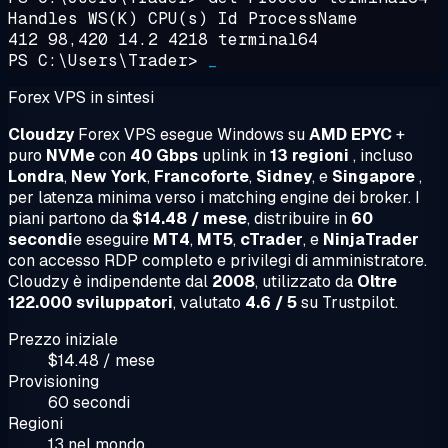
Handles WS(K) CPU(s) Id ProcessName
412 98,420 14.2 4218 terminal64
PS C:\Users\Trader>
_
Forex VPS in sintesi
Cloudzy
Forex VPS esegue Windows su
AMD EPYC
+
puro
NVMe
con
40 Gbps
uplink in
13 regioni
, incluso
Londra
,
New York
,
Francoforte
,
Sidney
, e
Singapore
,
per latenza minima verso i matching engine dei broker. I
piani partono da
$14.48 / mese
, distribuire in
60
secondi
e eseguire
MT4
,
MT5
,
cTrader
, e
NinjaTrader
con accesso RDP completo e privilegi di amministratore.
Cloudzy è indipendente dal
2008
, utilizzato da
Oltre
122.000 sviluppatori
, valutato
4.6 / 5
su Trustpilot.
Prezzo iniziale
$14.48 / mese
Provisioning
60 secondi
Regioni
13 nel mondo