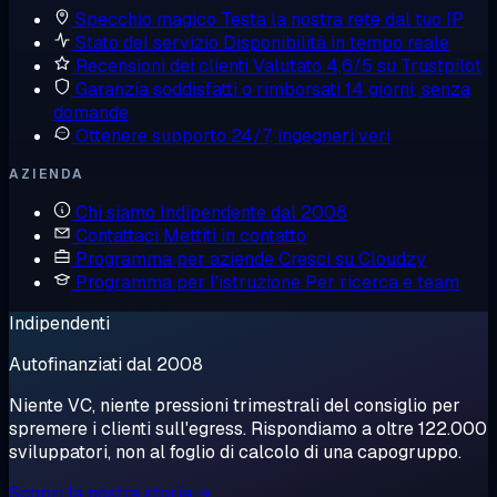
Specchio magico
Testa la nostra rete dal tuo IP
Stato del servizio
Disponibilità in tempo reale
Recensioni dei clienti
Valutato 4,6/5 su Trustpilot
Garanzia soddisfatti o rimborsati
14 giorni, senza
domande
Ottenere supporto
24/7, ingegneri veri
AZIENDA
Chi siamo
Indipendente dal 2008
Contattaci
Mettiti in contatto
Programma per aziende
Cresci su Cloudzy
Programma per l'istruzione
Per ricerca e team
Indipendenti
Autofinanziati dal 2008
Niente VC, niente pressioni trimestrali del consiglio per
spremere i clienti sull'egress. Rispondiamo a oltre 122.000
sviluppatori, non al foglio di calcolo di una capogruppo.
Scopri la nostra storia →