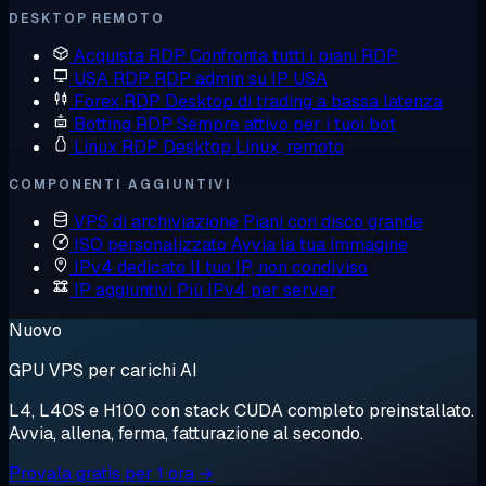
DESKTOP REMOTO
Acquista RDP
Confronta tutti i piani RDP
USA RDP
RDP admin su IP USA
Forex RDP
Desktop di trading a bassa latenza
Botting RDP
Sempre attivo per i tuoi bot
Linux RDP
Desktop Linux, remoto
COMPONENTI AGGIUNTIVI
VPS di archiviazione
Piani con disco grande
ISO personalizzato
Avvia la tua immagine
IPv4 dedicato
Il tuo IP, non condiviso
IP aggiuntivi
Più IPv4 per server
Nuovo
GPU VPS per carichi AI
L4, L40S e H100 con stack CUDA completo preinstallato.
Avvia, allena, ferma, fatturazione al secondo.
Provala gratis per 1 ora →