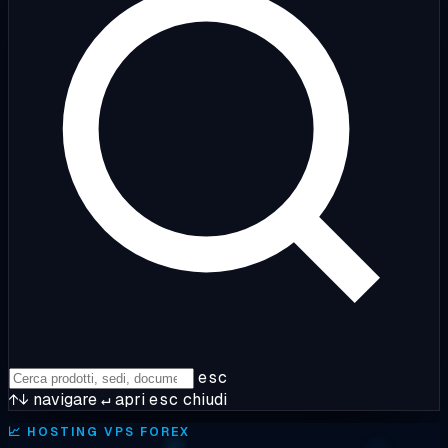
esc
↑↓
navigare
↵
apri
esc
chiudi
📈
HOSTING VPS FOREX