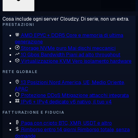
Cosa include ogni server Cloudzy. Di serie, non un extra.
PRESTAZIONI
AMD EPYC + DDR5
Core e memoria di ultima
generazione
Storage NVMe puro
Mai dischi meccanici
10 Gbps Bandwidth
Piani ad alto throughput
Virtualizzazione KVM
Vero isolamento hardware
RETE GLOBALE
13 Posizioni
Nord America, UE, Medio Oriente,
APAC
Protezione DDoS
Mitigazione attacchi integrata
IPv6 + IPv4 dedicato
v6 nativo, il tuo v4
FATTURAZIONE E FIDUCIA
Paga con cripto
BTC, XMR, USDT e altro
Rimborso entro 14 giorni
Rimborso totale, senza
domande