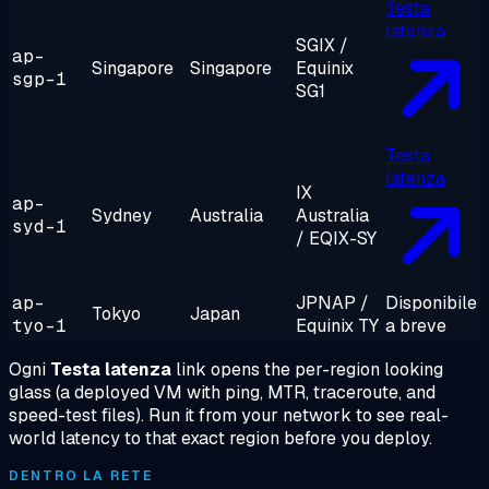
Testa
latenza
SGIX /
ap-
Singapore
Singapore
Equinix
sgp-1
SG1
Testa
latenza
IX
ap-
Sydney
Australia
Australia
syd-1
/ EQIX-SY
ap-
JPNAP /
Disponibile
Tokyo
Japan
tyo-1
Equinix TY
a breve
Ogni
Testa latenza
link opens the per-region looking
glass (a deployed VM with ping, MTR, traceroute, and
speed-test files). Run it from your network to see real-
world latency to that exact region before you deploy.
DENTRO LA RETE