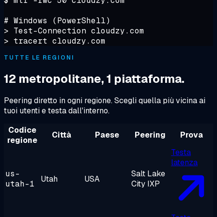
$
 mtr -rwc 50 cloudzy.com

# Windows (PowerShell)
>
>
 tracert cloudzy.com
TUTTE LE REGIONI
12 metropolitane, 1 piattaforma.
Peering diretto in ogni regione. Scegli quella più vicina ai
tuoi utenti e testa dall'interno.
Codice
Città
Paese
Peering
Prova
regione
Testa
latenza
us-
Salt Lake
Utah
USA
utah-1
City IXP