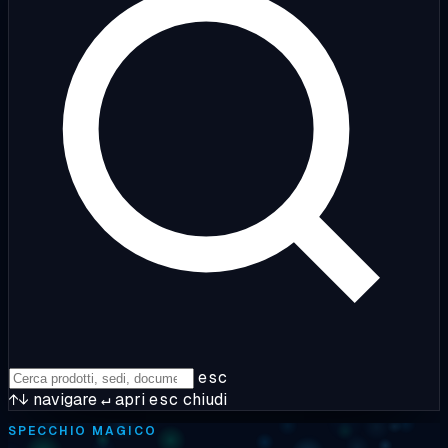
esc
↑↓
navigare
↵
apri
esc
chiudi
SPECCHIO MAGICO