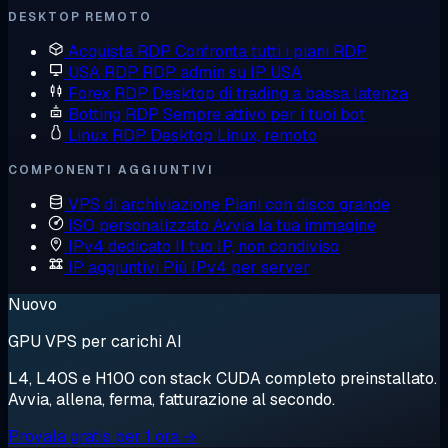
DESKTOP REMOTO
Acquista RDP
Confronta tutti i piani RDP
USA RDP
RDP admin su IP USA
Forex RDP
Desktop di trading a bassa latenza
Botting RDP
Sempre attivo per i tuoi bot
Linux RDP
Desktop Linux, remoto
COMPONENTI AGGIUNTIVI
VPS di archiviazione
Piani con disco grande
ISO personalizzato
Avvia la tua immagine
IPv4 dedicato
Il tuo IP, non condiviso
IP aggiuntivi
Più IPv4 per server
Nuovo
GPU VPS per carichi AI
L4, L40S e H100 con stack CUDA completo preinstallato.
Avvia, allena, ferma, fatturazione al secondo.
Provala gratis per 1 ora →