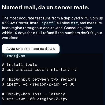
Numeri reali, da un server reale.
The most accurate test runs from a deployed VPS. Spin up
a $2.48 Starter, install
iperf3
e i piani
mtr
, and measure
inter-region throughput end-to-end. Cancel any time
within 14 days for a full refund if the numbers don't fit your
workload.
Avvia un box di test da $2.48
~ root@vps
# Install tools
$
 apt install iperf3 mtr-tiny -y

# Throughput between two regions
$
 iperf3 -c <region-2-ip> -t 30

# Hop-by-hop loss + latency
$
 mtr -rwc 100 <region-2-ip>
