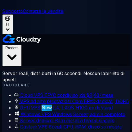
Supporto
Contatta le vendite
IT
Prodotti
Server reali, distribuiti in 60 secondi. Nessun labirinto di
upsell.
CALCOLARE
Cloud VPS
EPYC condiviso, da $2,48/mese
VPS ad alte prestazioni
Core EPYC dedicati, DDR5
GPU VPS
New
L4, L40S, H100 on demand
Windows VPS
Windows Server, admin completo
Server dedicati
Bare metal a tenant singolo
Custom VPS
Scegli CPU, RAM, disco su misura