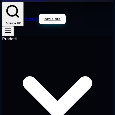
Accedi
Inizia ora
⌘K
Ricerca
Prodotti