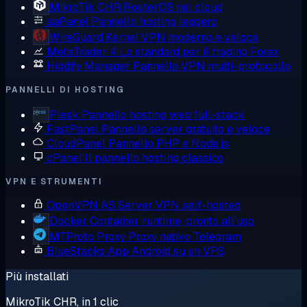
MikroTik CHR
RouterOS nel cloud
aaPanel
Pannello hosting leggero
WireGuard
Kernel VPN moderno e veloce
MetaTrader 4
Lo standard per il trading Forex
Hiddify Manager
Pannello VPN multi-protocollo
PANNELLI DI HOSTING
Plesk
Pannello hosting web full-stack
FastPanel
Pannello server gratuito e veloce
CloudPanel
Pannello PHP e Node.js
cPanel
Il pannello hosting classico
VPN E STRUMENTI
OpenVPN AS
Server VPN self-hosted
Docker
Container runtime, pronto all'uso
MTProto Proxy
Proxy nativo Telegram
BlueStacks
App Android su un VPS
Più installati
MikroTik CHR, in 1 clic