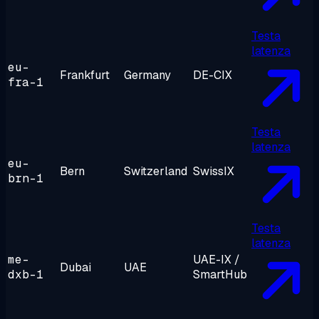
Testa
latenza
eu-
Frankfurt
Germany
DE-CIX
fra-1
Testa
latenza
eu-
Bern
Switzerland
SwissIX
brn-1
Testa
latenza
me-
UAE-IX /
Dubai
UAE
dxb-1
SmartHub