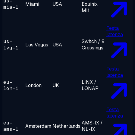
us-
Miami
USA
Equinix
mia-1
MI1
Testa
latenza
us-
Switch / 9
Las Vegas
USA
lvg-1
Crossings
Testa
latenza
eu-
LINX /
London
UK
lon-1
LONAP
Testa
latenza
eu-
AMS-IX /
Amsterdam
Netherlands
ams-1
NL-IX