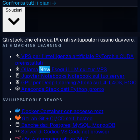
Confronta tutti i piani →
Soluzioni
Gli stack che chi crea IA e gli sviluppatori usano davvero.
AI E MACHINE LEARNING
VPS per l'intelligenza artificiale
PyTorch e CUDA
preinstallati
Ollama
New
Esegui LLM sul tuo VPS
Jupyter Notebooks
Notebook sul tuo server
GPU per Deep Learning
Allena su L4, L40S, H100
Anaconda
Stack dati Python, pronto
SVILUPPATORI E DEVOPS
Docker
Container con accesso root
GitLab
Git + CI/CD self-hosted
Banche dati
Postgres, MySQL, MongoDB
Server di Codice
VS Code nel browser
n8n
Automazioni attive 24/7