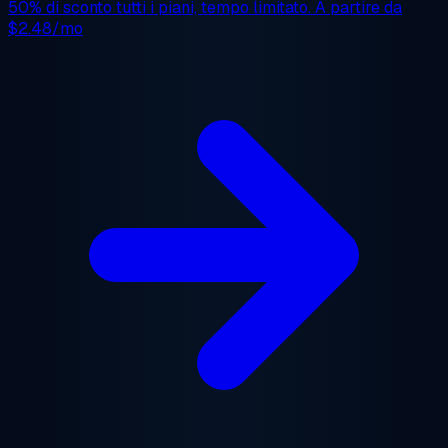
50% di sconto
tutti i piani, tempo limitato. A partire da
$2.48/mo