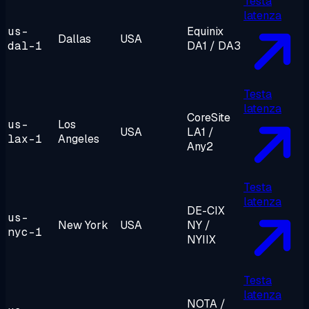
Testa
latenza
us-
Equinix
Dallas
USA
dal-1
DA1 / DA3
Testa
latenza
CoreSite
us-
Los
USA
LA1 /
lax-1
Angeles
Any2
Testa
latenza
DE-CIX
us-
New York
USA
NY /
nyc-1
NYIIX
Testa
latenza
NOTA /