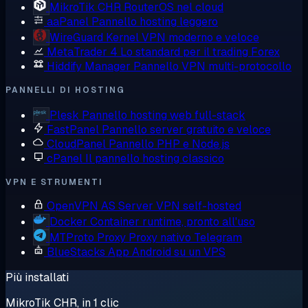
MikroTik CHR
RouterOS nel cloud
aaPanel
Pannello hosting leggero
WireGuard
Kernel VPN moderno e veloce
MetaTrader 4
Lo standard per il trading Forex
Hiddify Manager
Pannello VPN multi-protocollo
PANNELLI DI HOSTING
Plesk
Pannello hosting web full-stack
FastPanel
Pannello server gratuito e veloce
CloudPanel
Pannello PHP e Node.js
cPanel
Il pannello hosting classico
VPN E STRUMENTI
OpenVPN AS
Server VPN self-hosted
Docker
Container runtime, pronto all'uso
MTProto Proxy
Proxy nativo Telegram
BlueStacks
App Android su un VPS
Più installati
MikroTik CHR, in 1 clic