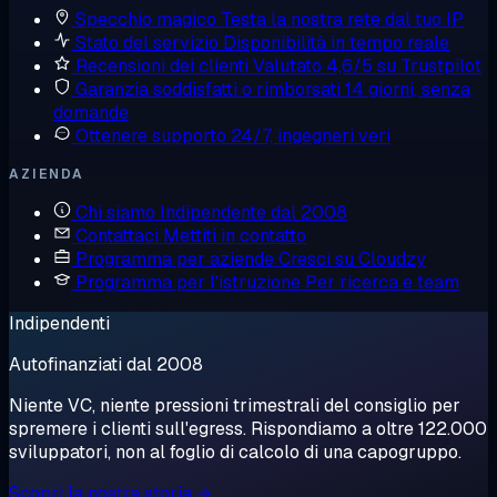
Specchio magico
Testa la nostra rete dal tuo IP
Stato del servizio
Disponibilità in tempo reale
Recensioni dei clienti
Valutato 4,6/5 su Trustpilot
Garanzia soddisfatti o rimborsati
14 giorni, senza
domande
Ottenere supporto
24/7, ingegneri veri
AZIENDA
Chi siamo
Indipendente dal 2008
Contattaci
Mettiti in contatto
Programma per aziende
Cresci su Cloudzy
Programma per l'istruzione
Per ricerca e team
Indipendenti
Autofinanziati dal 2008
Niente VC, niente pressioni trimestrali del consiglio per
spremere i clienti sull'egress. Rispondiamo a oltre 122.000
sviluppatori, non al foglio di calcolo di una capogruppo.
Scopri la nostra storia →