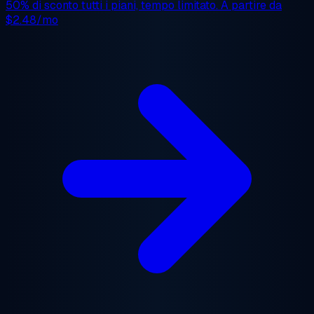
50% di sconto
tutti i piani, tempo limitato. A partire da
$2.48/mo