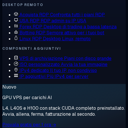
DESKTOP REMOTO
Acquista RDP
Confronta tutti i piani RDP
USA RDP
RDP admin su IP USA
Forex RDP
Desktop di trading a bassa latenza
Botting RDP
Sempre attivo per i tuoi bot
Linux RDP
Desktop Linux, remoto
COMPONENTI AGGIUNTIVI
VPS di archiviazione
Piani con disco grande
ISO personalizzato
Avvia la tua immagine
IPv4 dedicato
Il tuo IP, non condiviso
IP aggiuntivi
Più IPv4 per server
Nuovo
GPU VPS per carichi AI
L4, L40S e H100 con stack CUDA completo preinstallato.
Avvia, allena, ferma, fatturazione al secondo.
Provala gratis per 1 ora →