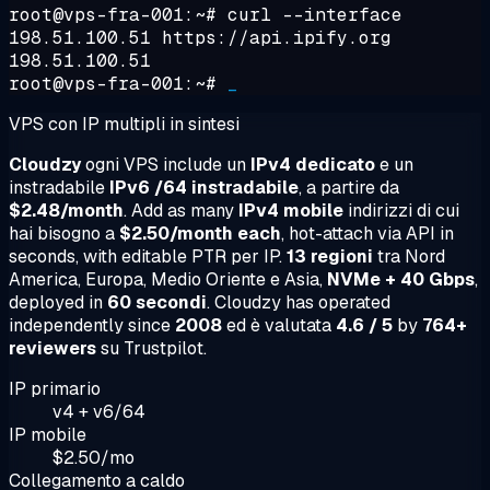
root@vps-fra-001:~#
curl --interface
198.51.100.51 https://api.ipify.org
198.51.100.51
root@vps-fra-001:~#
_
VPS con IP multipli in sintesi
Cloudzy
ogni VPS include un
IPv4 dedicato
e un
instradabile
IPv6 /64 instradabile
, a partire da
$2.48/month
. Add as many
IPv4 mobile
indirizzi di cui
hai bisogno a
$2.50/month each
, hot-attach via API in
seconds, with editable PTR per IP.
13 regioni
tra Nord
America, Europa, Medio Oriente e Asia,
NVMe + 40 Gbps
,
deployed in
60 secondi
. Cloudzy has operated
independently since
2008
ed è valutata
4.6 / 5
by
764+
reviewers
su Trustpilot.
IP primario
v4 + v6/64
IP mobile
$2.50/mo
Collegamento a caldo