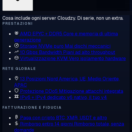
Cosa include ogni server Cloudzy. Di serie, non un extra.
PRESTAZIONI
AMD EPYC + DDR5
Core e memoria di ultima
generazione
Storage NVMe puro
Mai dischi meccanici
10 Gbps Bandwidth
Piani ad alto throughput
Virtualizzazione KVM
Vero isolamento hardware
RETE GLOBALE
13 Posizioni
Nord America, UE, Medio Oriente,
APAC
Protezione DDoS
Mitigazione attacchi integrata
IPv6 + IPv4 dedicato
v6 nativo, il tuo v4
FATTURAZIONE E FIDUCIA
Paga con cripto
BTC, XMR, USDT e altro
Rimborso entro 14 giorni
Rimborso totale, senza
domande