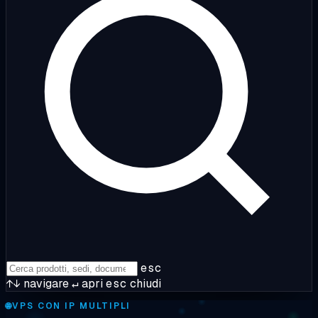
esc
↑↓
navigare
↵
apri
esc
chiudi
🌐
VPS CON IP MULTIPLI