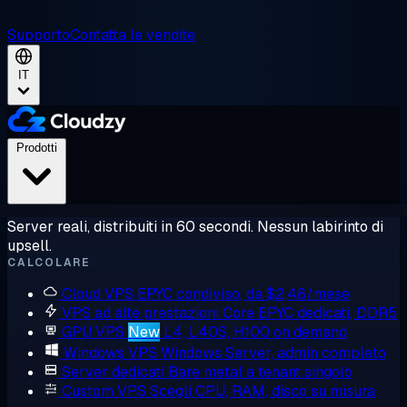
Supporto
Contatta le vendite
IT
Prodotti
Server reali, distribuiti in 60 secondi. Nessun labirinto di
upsell.
CALCOLARE
Cloud VPS
EPYC condiviso, da $2,48/mese
VPS ad alte prestazioni
Core EPYC dedicati, DDR5
GPU VPS
New
L4, L40S, H100 on demand
Windows VPS
Windows Server, admin completo
Server dedicati
Bare metal a tenant singolo
Custom VPS
Scegli CPU, RAM, disco su misura