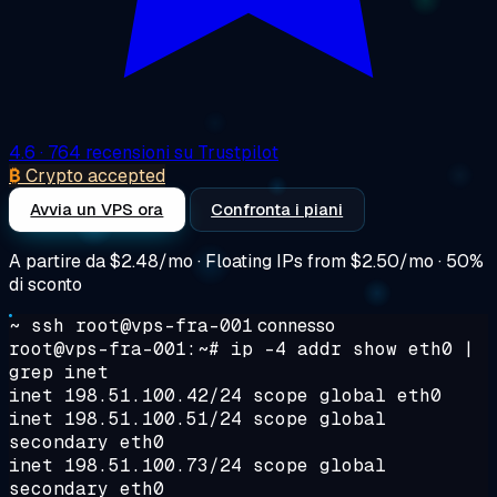
4.6
· 764 recensioni su Trustpilot
₿
Crypto accepted
Avvia un VPS ora
Confronta i piani
A partire da
$2.48/mo
· Floating IPs from $2.50/mo · 50%
di sconto
~ ssh root@vps-fra-001
connesso
root@vps-fra-001:~#
ip -4 addr show eth0 |
grep inet
inet 198.51.100.42/24 scope global eth0
inet 198.51.100.51/24 scope global
secondary eth0
inet 198.51.100.73/24 scope global
secondary eth0