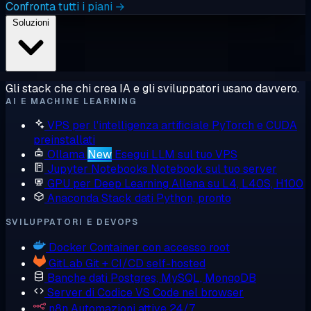
Confronta tutti i piani →
Soluzioni
Gli stack che chi crea IA e gli sviluppatori usano davvero.
AI E MACHINE LEARNING
VPS per l'intelligenza artificiale
PyTorch e CUDA
preinstallati
Ollama
New
Esegui LLM sul tuo VPS
Jupyter Notebooks
Notebook sul tuo server
GPU per Deep Learning
Allena su L4, L40S, H100
Anaconda
Stack dati Python, pronto
SVILUPPATORI E DEVOPS
Docker
Container con accesso root
GitLab
Git + CI/CD self-hosted
Banche dati
Postgres, MySQL, MongoDB
Server di Codice
VS Code nel browser
n8n
Automazioni attive 24/7