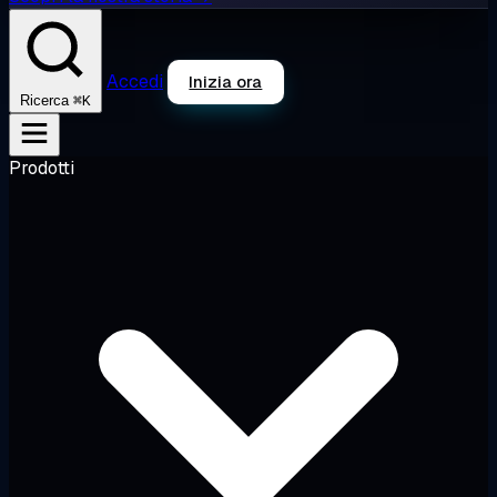
Accedi
Inizia ora
⌘K
Ricerca
Prodotti