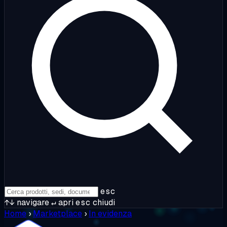
esc
↑↓
navigare
↵
apri
esc
chiudi
Home
›
Marketplace
›
In evidenza