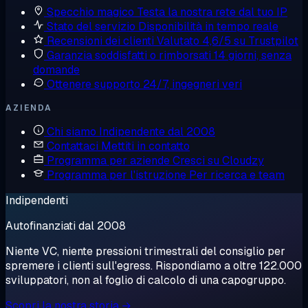
Specchio magico
Testa la nostra rete dal tuo IP
Stato del servizio
Disponibilità in tempo reale
Recensioni dei clienti
Valutato 4,6/5 su Trustpilot
Garanzia soddisfatti o rimborsati
14 giorni, senza
domande
Ottenere supporto
24/7, ingegneri veri
AZIENDA
Chi siamo
Indipendente dal 2008
Contattaci
Mettiti in contatto
Programma per aziende
Cresci su Cloudzy
Programma per l'istruzione
Per ricerca e team
Indipendenti
Autofinanziati dal 2008
Niente VC, niente pressioni trimestrali del consiglio per
spremere i clienti sull'egress. Rispondiamo a oltre 122.000
sviluppatori, non al foglio di calcolo di una capogruppo.
Scopri la nostra storia →