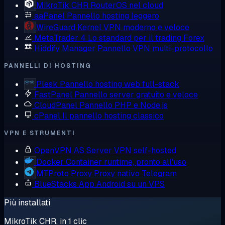
MikroTik CHR
RouterOS nel cloud
aaPanel
Pannello hosting leggero
WireGuard
Kernel VPN moderno e veloce
MetaTrader 4
Lo standard per il trading Forex
Hiddify Manager
Pannello VPN multi-protocollo
PANNELLI DI HOSTING
Plesk
Pannello hosting web full-stack
FastPanel
Pannello server gratuito e veloce
CloudPanel
Pannello PHP e Node.js
cPanel
Il pannello hosting classico
VPN E STRUMENTI
OpenVPN AS
Server VPN self-hosted
Docker
Container runtime, pronto all'uso
MTProto Proxy
Proxy nativo Telegram
BlueStacks
App Android su un VPS
Più installati
MikroTik CHR, in 1 clic