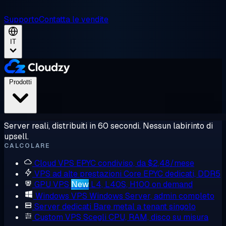
Supporto
Contatta le vendite
IT
Prodotti
Server reali, distribuiti in 60 secondi. Nessun labirinto di
upsell.
CALCOLARE
Cloud VPS
EPYC condiviso, da $2,48/mese
VPS ad alte prestazioni
Core EPYC dedicati, DDR5
GPU VPS
New
L4, L40S, H100 on demand
Windows VPS
Windows Server, admin completo
Server dedicati
Bare metal a tenant singolo
Custom VPS
Scegli CPU, RAM, disco su misura