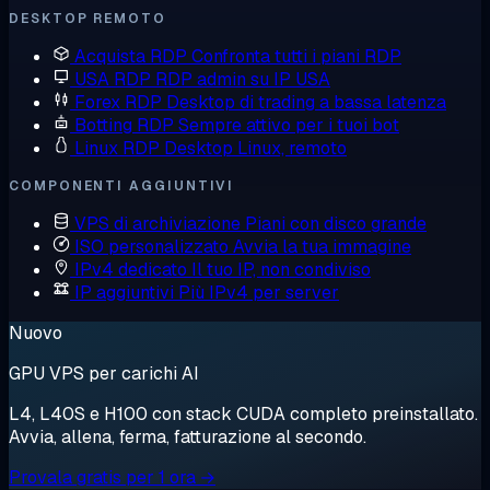
DESKTOP REMOTO
Acquista RDP
Confronta tutti i piani RDP
USA RDP
RDP admin su IP USA
Forex RDP
Desktop di trading a bassa latenza
Botting RDP
Sempre attivo per i tuoi bot
Linux RDP
Desktop Linux, remoto
COMPONENTI AGGIUNTIVI
VPS di archiviazione
Piani con disco grande
ISO personalizzato
Avvia la tua immagine
IPv4 dedicato
Il tuo IP, non condiviso
IP aggiuntivi
Più IPv4 per server
Nuovo
GPU VPS per carichi AI
L4, L40S e H100 con stack CUDA completo preinstallato.
Avvia, allena, ferma, fatturazione al secondo.
Provala gratis per 1 ora →