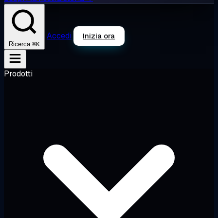
Accedi
Inizia ora
⌘K
Ricerca
Prodotti