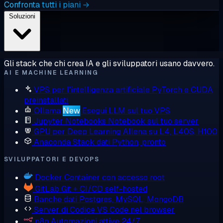
Confronta tutti i piani →
Soluzioni
Gli stack che chi crea IA e gli sviluppatori usano davvero.
AI E MACHINE LEARNING
VPS per l'intelligenza artificiale
PyTorch e CUDA
preinstallati
Ollama
New
Esegui LLM sul tuo VPS
Jupyter Notebooks
Notebook sul tuo server
GPU per Deep Learning
Allena su L4, L40S, H100
Anaconda
Stack dati Python, pronto
SVILUPPATORI E DEVOPS
Docker
Container con accesso root
GitLab
Git + CI/CD self-hosted
Banche dati
Postgres, MySQL, MongoDB
Server di Codice
VS Code nel browser
n8n
Automazioni attive 24/7