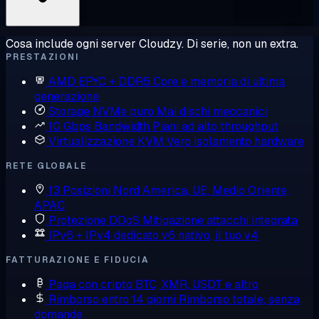
Cosa include ogni server Cloudzy. Di serie, non un extra.
PRESTAZIONI
AMD EPYC + DDR5
Core e memoria di ultima
generazione
Storage NVMe puro
Mai dischi meccanici
10 Gbps Bandwidth
Piani ad alto throughput
Virtualizzazione KVM
Vero isolamento hardware
RETE GLOBALE
13 Posizioni
Nord America, UE, Medio Oriente,
APAC
Protezione DDoS
Mitigazione attacchi integrata
IPv6 + IPv4 dedicato
v6 nativo, il tuo v4
FATTURAZIONE E FIDUCIA
Paga con cripto
BTC, XMR, USDT e altro
Rimborso entro 14 giorni
Rimborso totale, senza
domande