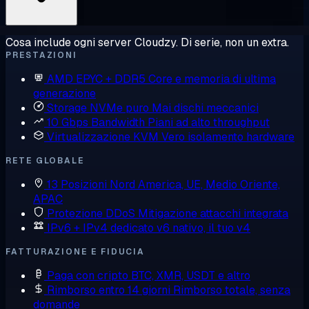
Cosa include ogni server Cloudzy. Di serie, non un extra.
PRESTAZIONI
AMD EPYC + DDR5
Core e memoria di ultima
generazione
Storage NVMe puro
Mai dischi meccanici
10 Gbps Bandwidth
Piani ad alto throughput
Virtualizzazione KVM
Vero isolamento hardware
RETE GLOBALE
13 Posizioni
Nord America, UE, Medio Oriente,
APAC
Protezione DDoS
Mitigazione attacchi integrata
IPv6 + IPv4 dedicato
v6 nativo, il tuo v4
FATTURAZIONE E FIDUCIA
Paga con cripto
BTC, XMR, USDT e altro
Rimborso entro 14 giorni
Rimborso totale, senza
domande