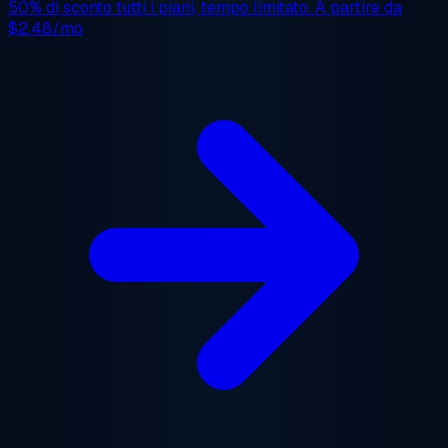
50% di sconto
tutti i piani, tempo limitato. A partire da
$2.48/mo