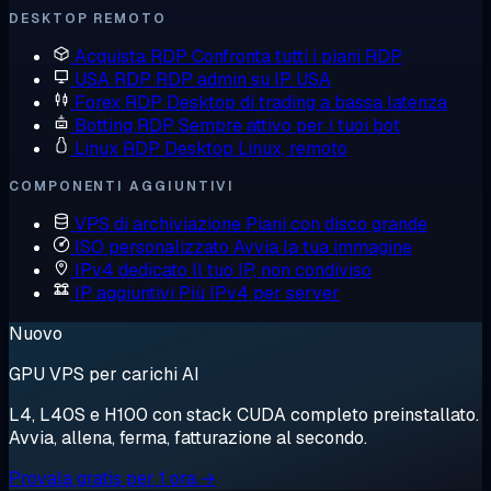
DESKTOP REMOTO
Acquista RDP
Confronta tutti i piani RDP
USA RDP
RDP admin su IP USA
Forex RDP
Desktop di trading a bassa latenza
Botting RDP
Sempre attivo per i tuoi bot
Linux RDP
Desktop Linux, remoto
COMPONENTI AGGIUNTIVI
VPS di archiviazione
Piani con disco grande
ISO personalizzato
Avvia la tua immagine
IPv4 dedicato
Il tuo IP, non condiviso
IP aggiuntivi
Più IPv4 per server
Nuovo
GPU VPS per carichi AI
L4, L40S e H100 con stack CUDA completo preinstallato.
Avvia, allena, ferma, fatturazione al secondo.
Provala gratis per 1 ora →