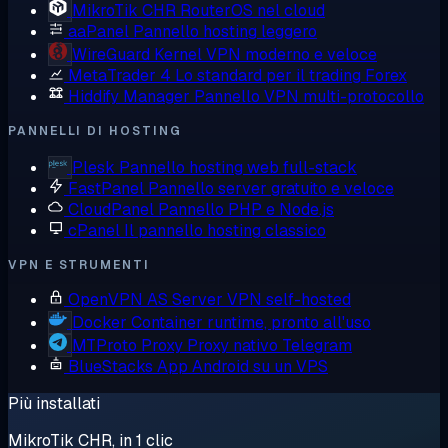
MikroTik CHR
RouterOS nel cloud
aaPanel
Pannello hosting leggero
WireGuard
Kernel VPN moderno e veloce
MetaTrader 4
Lo standard per il trading Forex
Hiddify Manager
Pannello VPN multi-protocollo
PANNELLI DI HOSTING
Plesk
Pannello hosting web full-stack
FastPanel
Pannello server gratuito e veloce
CloudPanel
Pannello PHP e Node.js
cPanel
Il pannello hosting classico
VPN E STRUMENTI
OpenVPN AS
Server VPN self-hosted
Docker
Container runtime, pronto all'uso
MTProto Proxy
Proxy nativo Telegram
BlueStacks
App Android su un VPS
Più installati
MikroTik CHR, in 1 clic