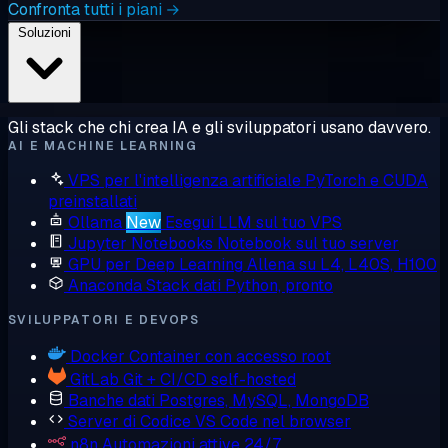
Confronta tutti i piani →
Soluzioni
Gli stack che chi crea IA e gli sviluppatori usano davvero.
AI E MACHINE LEARNING
VPS per l'intelligenza artificiale
PyTorch e CUDA
preinstallati
Ollama
New
Esegui LLM sul tuo VPS
Jupyter Notebooks
Notebook sul tuo server
GPU per Deep Learning
Allena su L4, L40S, H100
Anaconda
Stack dati Python, pronto
SVILUPPATORI E DEVOPS
Docker
Container con accesso root
GitLab
Git + CI/CD self-hosted
Banche dati
Postgres, MySQL, MongoDB
Server di Codice
VS Code nel browser
n8n
Automazioni attive 24/7