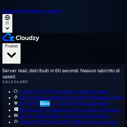
Supporto
Contatta le vendite
IT
Prodotti
Server reali, distribuiti in 60 secondi. Nessun labirinto di
upsell.
CALCOLARE
Cloud VPS
EPYC condiviso, da $2,48/mese
VPS ad alte prestazioni
Core EPYC dedicati, DDR5
GPU VPS
New
L4, L40S, H100 on demand
Windows VPS
Windows Server, admin completo
Server dedicati
Bare metal a tenant singolo
Custom VPS
Scegli CPU, RAM, disco su misura