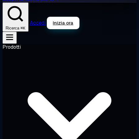
Accedi
Inizia ora
⌘K
Ricerca
Prodotti