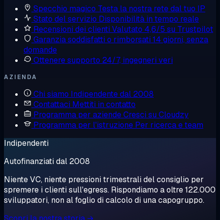
Specchio magico
Testa la nostra rete dal tuo IP
Stato del servizio
Disponibilità in tempo reale
Recensioni dei clienti
Valutato 4,6/5 su Trustpilot
Garanzia soddisfatti o rimborsati
14 giorni, senza
domande
Ottenere supporto
24/7, ingegneri veri
AZIENDA
Chi siamo
Indipendente dal 2008
Contattaci
Mettiti in contatto
Programma per aziende
Cresci su Cloudzy
Programma per l'istruzione
Per ricerca e team
Indipendenti
Autofinanziati dal 2008
Niente VC, niente pressioni trimestrali del consiglio per
spremere i clienti sull'egress. Rispondiamo a oltre 122.000
sviluppatori, non al foglio di calcolo di una capogruppo.
Scopri la nostra storia →