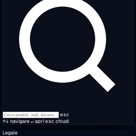
esc
↑↓
navigare
↵
apri
esc
chiudi
Legale