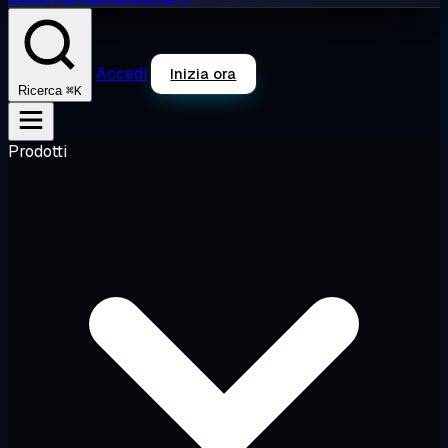
Accedi
Inizia ora
⌘K
Ricerca
Prodotti