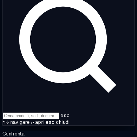
esc
↑↓
navigare
↵
apri
esc
chiudi
Confronta