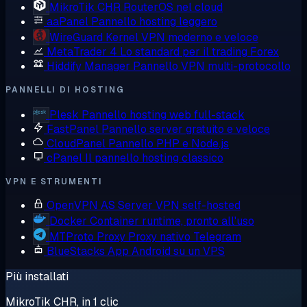
MikroTik CHR
RouterOS nel cloud
aaPanel
Pannello hosting leggero
WireGuard
Kernel VPN moderno e veloce
MetaTrader 4
Lo standard per il trading Forex
Hiddify Manager
Pannello VPN multi-protocollo
PANNELLI DI HOSTING
Plesk
Pannello hosting web full-stack
FastPanel
Pannello server gratuito e veloce
CloudPanel
Pannello PHP e Node.js
cPanel
Il pannello hosting classico
VPN E STRUMENTI
OpenVPN AS
Server VPN self-hosted
Docker
Container runtime, pronto all'uso
MTProto Proxy
Proxy nativo Telegram
BlueStacks
App Android su un VPS
Più installati
MikroTik CHR, in 1 clic