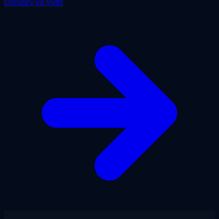
Cloudzy
vs
Vultr