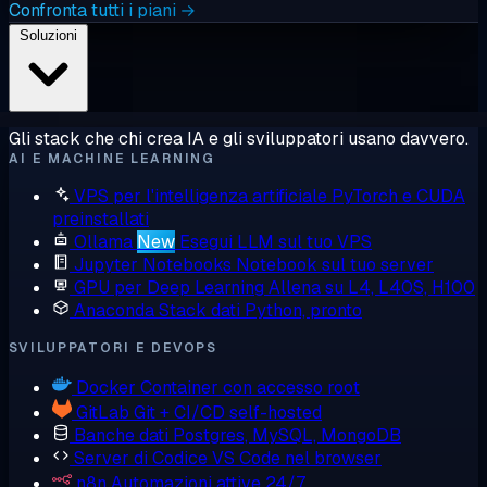
Confronta tutti i piani →
Soluzioni
Gli stack che chi crea IA e gli sviluppatori usano davvero.
AI E MACHINE LEARNING
VPS per l'intelligenza artificiale
PyTorch e CUDA
preinstallati
Ollama
New
Esegui LLM sul tuo VPS
Jupyter Notebooks
Notebook sul tuo server
GPU per Deep Learning
Allena su L4, L40S, H100
Anaconda
Stack dati Python, pronto
SVILUPPATORI E DEVOPS
Docker
Container con accesso root
GitLab
Git + CI/CD self-hosted
Banche dati
Postgres, MySQL, MongoDB
Server di Codice
VS Code nel browser
n8n
Automazioni attive 24/7