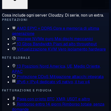
Cosa include ogni server Cloudzy. Di serie, non un extra.
PRESTAZIONI
AMD EPYC + DDR5
Core e memoria di ultima
generazione
Storage NVMe puro
Mai dischi meccanici
10 Gbps Bandwidth
Piani ad alto throughput
Virtualizzazione KVM
Vero isolamento hardware
RETE GLOBALE
13 Posizioni
Nord America, UE, Medio Oriente,
APAC
Protezione DDoS
Mitigazione attacchi integrata
IPv6 + IPv4 dedicato
v6 nativo, il tuo v4
FATTURAZIONE E FIDUCIA
Paga con cripto
BTC, XMR, USDT e altro
Rimborso entro 14 giorni
Rimborso totale, senza
domande