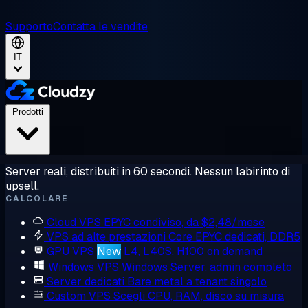
Supporto
Contatta le vendite
IT
Prodotti
Server reali, distribuiti in 60 secondi. Nessun labirinto di
upsell.
CALCOLARE
Cloud VPS
EPYC condiviso, da $2,48/mese
VPS ad alte prestazioni
Core EPYC dedicati, DDR5
GPU VPS
New
L4, L40S, H100 on demand
Windows VPS
Windows Server, admin completo
Server dedicati
Bare metal a tenant singolo
Custom VPS
Scegli CPU, RAM, disco su misura