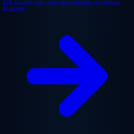
50% di sconto
tutti i piani, tempo limitato. A partire da
$2.48/mo