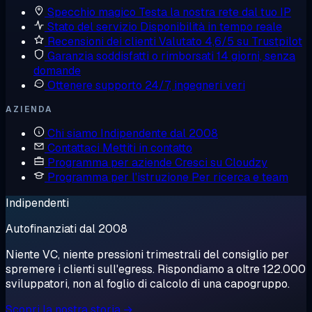
Specchio magico
Testa la nostra rete dal tuo IP
Stato del servizio
Disponibilità in tempo reale
Recensioni dei clienti
Valutato 4,6/5 su Trustpilot
Garanzia soddisfatti o rimborsati
14 giorni, senza
domande
Ottenere supporto
24/7, ingegneri veri
AZIENDA
Chi siamo
Indipendente dal 2008
Contattaci
Mettiti in contatto
Programma per aziende
Cresci su Cloudzy
Programma per l'istruzione
Per ricerca e team
Indipendenti
Autofinanziati dal 2008
Niente VC, niente pressioni trimestrali del consiglio per
spremere i clienti sull'egress. Rispondiamo a oltre 122.000
sviluppatori, non al foglio di calcolo di una capogruppo.
Scopri la nostra storia →