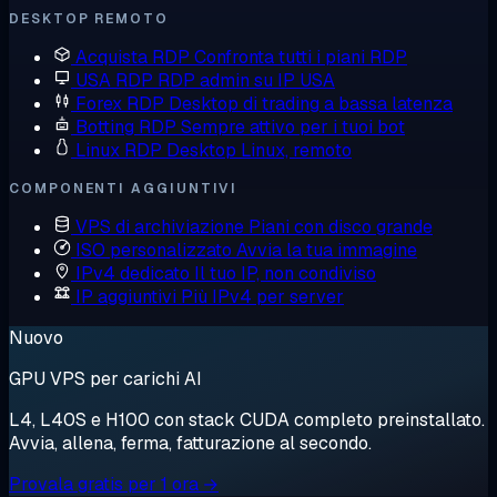
DESKTOP REMOTO
Acquista RDP
Confronta tutti i piani RDP
USA RDP
RDP admin su IP USA
Forex RDP
Desktop di trading a bassa latenza
Botting RDP
Sempre attivo per i tuoi bot
Linux RDP
Desktop Linux, remoto
COMPONENTI AGGIUNTIVI
VPS di archiviazione
Piani con disco grande
ISO personalizzato
Avvia la tua immagine
IPv4 dedicato
Il tuo IP, non condiviso
IP aggiuntivi
Più IPv4 per server
Nuovo
GPU VPS per carichi AI
L4, L40S e H100 con stack CUDA completo preinstallato.
Avvia, allena, ferma, fatturazione al secondo.
Provala gratis per 1 ora →