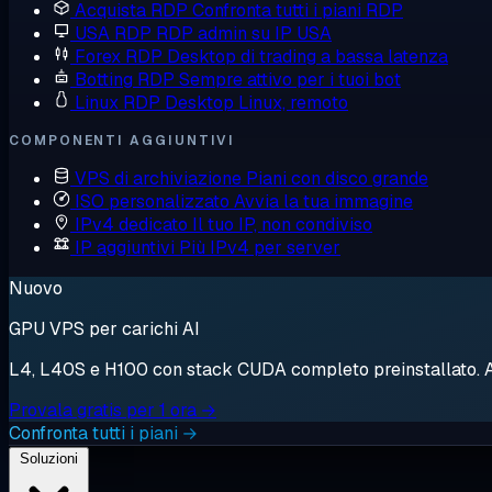
Acquista RDP
Confronta tutti i piani RDP
USA RDP
RDP admin su IP USA
Forex RDP
Desktop di trading a bassa latenza
Botting RDP
Sempre attivo per i tuoi bot
Linux RDP
Desktop Linux, remoto
COMPONENTI AGGIUNTIVI
VPS di archiviazione
Piani con disco grande
ISO personalizzato
Avvia la tua immagine
IPv4 dedicato
Il tuo IP, non condiviso
IP aggiuntivi
Più IPv4 per server
Nuovo
GPU VPS per carichi AI
L4, L40S e H100 con stack CUDA completo preinstallato. Avv
Provala gratis per 1 ora →
Confronta tutti i piani →
Soluzioni