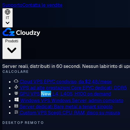
Supporto
Contatta le vendite
IT
Prodotti
Server reali, distribuiti in 60 secondi. Nessun labirinto di ups
CALCOLARE
Cloud VPS
EPYC condiviso, da $2,48/mese
VPS ad alte prestazioni
Core EPYC dedicati, DDR5
GPU VPS
New
L4, L40S, H100 on demand
Windows VPS
Windows Server, admin completo
Server dedicati
Bare metal a tenant singolo
Custom VPS
Scegli CPU, RAM, disco su misura
DESKTOP REMOTO