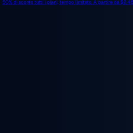
50% di sconto
tutti i piani, tempo limitato. A partire da
$2.4