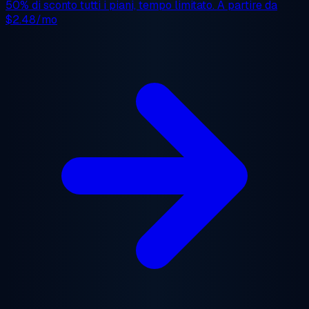
50% di sconto
tutti i piani, tempo limitato. A partire da
$2.48/mo