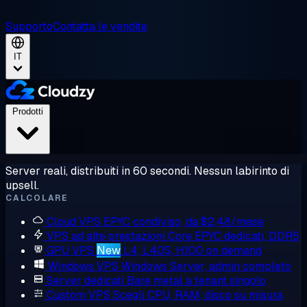
Supporto
Contatta le vendite
IT
Prodotti
Server reali, distribuiti in 60 secondi. Nessun labirinto di
upsell.
CALCOLARE
Cloud VPS
EPYC condiviso, da $2,48/mese
VPS ad alte prestazioni
Core EPYC dedicati, DDR5
GPU VPS
New
L4, L40S, H100 on demand
Windows VPS
Windows Server, admin completo
Server dedicati
Bare metal a tenant singolo
Custom VPS
Scegli CPU, RAM, disco su misura