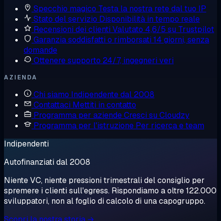
Specchio magico
Testa la nostra rete dal tuo IP
Stato del servizio
Disponibilità in tempo reale
Recensioni dei clienti
Valutato 4,6/5 su Trustpilot
Garanzia soddisfatti o rimborsati
14 giorni, senza
domande
Ottenere supporto
24/7, ingegneri veri
AZIENDA
Chi siamo
Indipendente dal 2008
Contattaci
Mettiti in contatto
Programma per aziende
Cresci su Cloudzy
Programma per l'istruzione
Per ricerca e team
Indipendenti
Autofinanziati dal 2008
Niente VC, niente pressioni trimestrali del consiglio per
spremere i clienti sull'egress. Rispondiamo a oltre 122.000
sviluppatori, non al foglio di calcolo di una capogruppo.
Scopri la nostra storia →