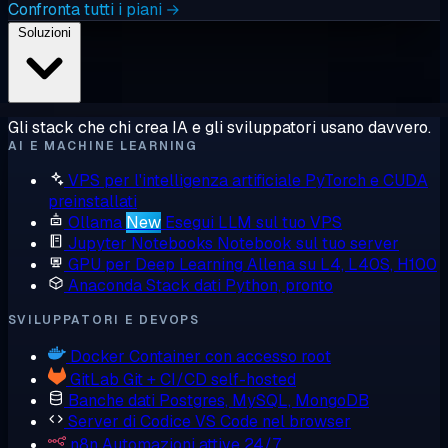
Confronta tutti i piani →
Soluzioni
Gli stack che chi crea IA e gli sviluppatori usano davvero.
AI E MACHINE LEARNING
VPS per l'intelligenza artificiale
PyTorch e CUDA
preinstallati
Ollama
New
Esegui LLM sul tuo VPS
Jupyter Notebooks
Notebook sul tuo server
GPU per Deep Learning
Allena su L4, L40S, H100
Anaconda
Stack dati Python, pronto
SVILUPPATORI E DEVOPS
Docker
Container con accesso root
GitLab
Git + CI/CD self-hosted
Banche dati
Postgres, MySQL, MongoDB
Server di Codice
VS Code nel browser
n8n
Automazioni attive 24/7