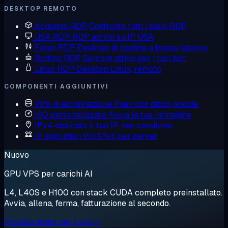
DESKTOP REMOTO
Acquista RDP
Confronta tutti i piani RDP
USA RDP
RDP admin su IP USA
Forex RDP
Desktop di trading a bassa latenza
Botting RDP
Sempre attivo per i tuoi bot
Linux RDP
Desktop Linux, remoto
COMPONENTI AGGIUNTIVI
VPS di archiviazione
Piani con disco grande
ISO personalizzato
Avvia la tua immagine
IPv4 dedicato
Il tuo IP, non condiviso
IP aggiuntivi
Più IPv4 per server
Nuovo
GPU VPS per carichi AI
L4, L40S e H100 con stack CUDA completo preinstallato.
Avvia, allena, ferma, fatturazione al secondo.
Provala gratis per 1 ora →