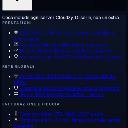
Cosa include ogni server Cloudzy. Di serie, non un extra.
PRESTAZIONI
AMD EPYC + DDR5
Core e memoria di ultima
generazione
Storage NVMe puro
Mai dischi meccanici
10 Gbps Bandwidth
Piani ad alto throughput
Virtualizzazione KVM
Vero isolamento hardware
RETE GLOBALE
13 Posizioni
Nord America, UE, Medio Oriente,
APAC
Protezione DDoS
Mitigazione attacchi integrata
IPv6 + IPv4 dedicato
v6 nativo, il tuo v4
FATTURAZIONE E FIDUCIA
Paga con cripto
BTC, XMR, USDT e altro
Rimborso entro 14 giorni
Rimborso totale, senza
domande