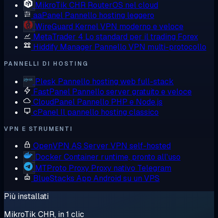
MikroTik CHR
RouterOS nel cloud
aaPanel
Pannello hosting leggero
WireGuard
Kernel VPN moderno e veloce
MetaTrader 4
Lo standard per il trading Forex
Hiddify Manager
Pannello VPN multi-protocollo
PANNELLI DI HOSTING
Plesk
Pannello hosting web full-stack
FastPanel
Pannello server gratuito e veloce
CloudPanel
Pannello PHP e Node.js
cPanel
Il pannello hosting classico
VPN E STRUMENTI
OpenVPN AS
Server VPN self-hosted
Docker
Container runtime, pronto all'uso
MTProto Proxy
Proxy nativo Telegram
BlueStacks
App Android su un VPS
Più installati
MikroTik CHR, in 1 clic