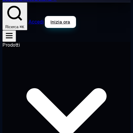
Accedi
Inizia ora
⌘K
Ricerca
Prodotti