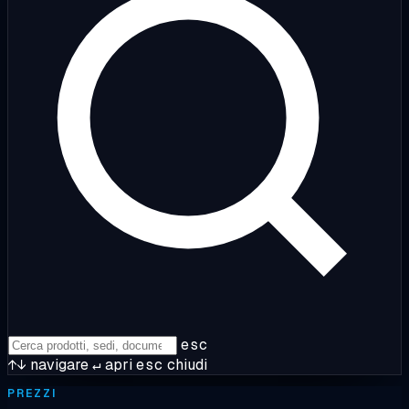
esc
↑↓
navigare
↵
apri
esc
chiudi
PREZZI