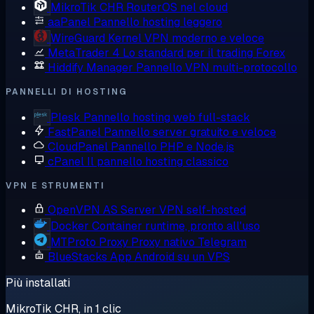
MikroTik CHR
RouterOS nel cloud
aaPanel
Pannello hosting leggero
WireGuard
Kernel VPN moderno e veloce
MetaTrader 4
Lo standard per il trading Forex
Hiddify Manager
Pannello VPN multi-protocollo
PANNELLI DI HOSTING
Plesk
Pannello hosting web full-stack
FastPanel
Pannello server gratuito e veloce
CloudPanel
Pannello PHP e Node.js
cPanel
Il pannello hosting classico
VPN E STRUMENTI
OpenVPN AS
Server VPN self-hosted
Docker
Container runtime, pronto all'uso
MTProto Proxy
Proxy nativo Telegram
BlueStacks
App Android su un VPS
Più installati
MikroTik CHR, in 1 clic