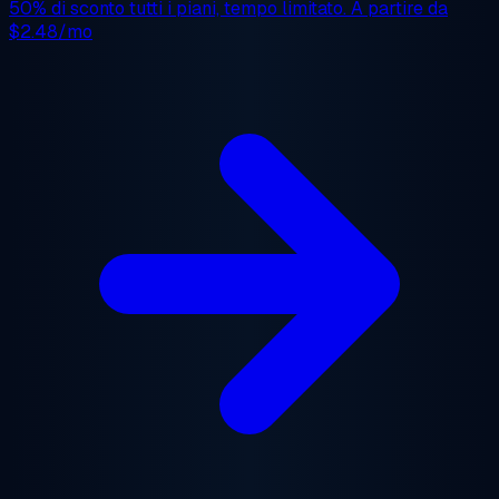
50% di sconto
tutti i piani, tempo limitato. A partire da
$2.48/mo