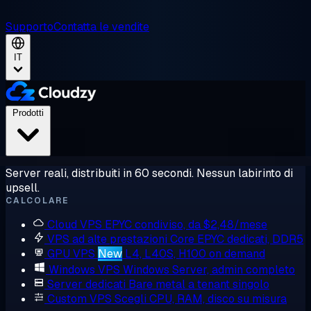
Supporto
Contatta le vendite
IT
Prodotti
Server reali, distribuiti in 60 secondi. Nessun labirinto di
upsell.
CALCOLARE
Cloud VPS
EPYC condiviso, da $2,48/mese
VPS ad alte prestazioni
Core EPYC dedicati, DDR5
GPU VPS
New
L4, L40S, H100 on demand
Windows VPS
Windows Server, admin completo
Server dedicati
Bare metal a tenant singolo
Custom VPS
Scegli CPU, RAM, disco su misura