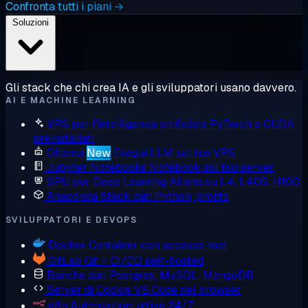
Confronta tutti i piani →
Soluzioni
Gli stack che chi crea IA e gli sviluppatori usano davvero.
AI E MACHINE LEARNING
VPS per l'intelligenza artificiale
PyTorch e CUDA
preinstallati
Ollama
New
Esegui LLM sul tuo VPS
Jupyter Notebooks
Notebook sul tuo server
GPU per Deep Learning
Allena su L4, L40S, H100
Anaconda
Stack dati Python, pronto
SVILUPPATORI E DEVOPS
Docker
Container con accesso root
GitLab
Git + CI/CD self-hosted
Banche dati
Postgres, MySQL, MongoDB
Server di Codice
VS Code nel browser
n8n
Automazioni attive 24/7