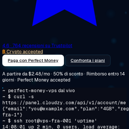
4.6
· 764 recensioni su Trustpilot
₿
Crypto accepted
Paga con Perfect Money
Confronta i piani
A partire da
$2.48/mo
· 50% di sconto · Rimborso entro 14
giorni · Perfect Money accepted
~ perfect-money-vps
dal vivo
~ $
curl -s
https://panel.cloudzy.com/api/v1/account/me
{"email":"you@example.com","plan":"4GB","reg
fra-1"}
~ $
ssh root@vps-fra-001 'uptime'
14:08:01 up 2 min, 0 users, load average: