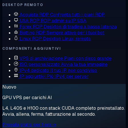
DESKTOP REMOTO
Acquista RDP
Confronta tutti i piani RDP
USA RDP
RDP admin su IP USA
Forex RDP
Desktop di trading a bassa latenza
Botting RDP
Sempre attivo per i tuoi bot
Linux RDP
Desktop Linux, remoto
COMPONENTI AGGIUNTIVI
VPS di archiviazione
Piani con disco grande
ISO personalizzato
Avvia la tua immagine
IPv4 dedicato
Il tuo IP, non condiviso
IP aggiuntivi
Più IPv4 per server
Nuovo
GPU VPS per carichi AI
L4, L40S e H100 con stack CUDA completo preinstallato.
Avvia, allena, ferma, fatturazione al secondo.
Provala gratis per 1 ora →