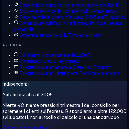
Specchio magico
Testa la nostra rete dal tuo IP
Stato del servizio
Disponibilità in tempo reale
Recensioni dei clienti
Valutato 4,6/5 su Trustpilot
Garanzia soddisfatti o rimborsati
14 giorni, senza
domande
Ottenere supporto
24/7, ingegneri veri
AZIENDA
Chi siamo
Indipendente dal 2008
Contattaci
Mettiti in contatto
Programma per aziende
Cresci su Cloudzy
Programma per l'istruzione
Per ricerca e team
Indipendenti
Autofinanziati dal 2008
Niente VC, niente pressioni trimestrali del consiglio per
spremere i clienti sull'egress. Rispondiamo a oltre 122.000
sviluppatori, non al foglio di calcolo di una capogruppo.
Scopri la nostra storia →