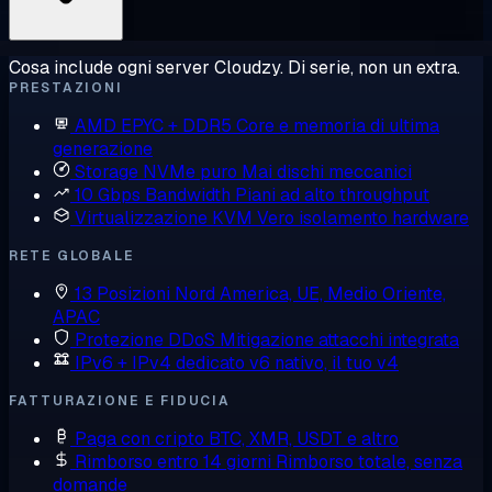
Cosa include ogni server Cloudzy. Di serie, non un extra.
PRESTAZIONI
AMD EPYC + DDR5
Core e memoria di ultima
generazione
Storage NVMe puro
Mai dischi meccanici
10 Gbps Bandwidth
Piani ad alto throughput
Virtualizzazione KVM
Vero isolamento hardware
RETE GLOBALE
13 Posizioni
Nord America, UE, Medio Oriente,
APAC
Protezione DDoS
Mitigazione attacchi integrata
IPv6 + IPv4 dedicato
v6 nativo, il tuo v4
FATTURAZIONE E FIDUCIA
Paga con cripto
BTC, XMR, USDT e altro
Rimborso entro 14 giorni
Rimborso totale, senza
domande