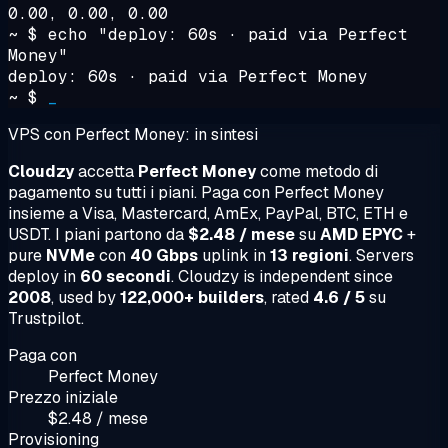
0.00, 0.00, 0.00
~ $
echo "deploy: 60s · paid via Perfect
Money"
deploy: 60s · paid via Perfect Money
~ $
_
VPS con Perfect Money: in sintesi
Cloudzy
accetta
Perfect Money
come metodo di
pagamento su tutti i piani. Paga con Perfect Money
insieme a Visa, Mastercard, AmEx, PayPal, BTC, ETH e
USDT. I piani partono da
$2.48 / mese
su
AMD EPYC
+
pure
NVMe
con
40 Gbps
uplink in
13 regioni
. Servers
deploy in
60 secondi
. Cloudzy is independent since
2008
, used by
122,000+ builders
, rated
4.6 / 5
su
Trustpilot.
Paga con
Perfect Money
Prezzo iniziale
$2.48 / mese
Provisioning