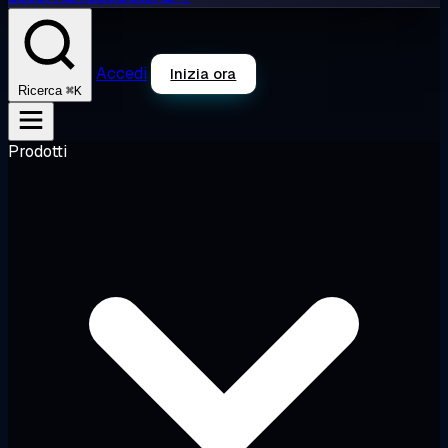
Accedi
Inizia ora
⌘K
Ricerca
Prodotti