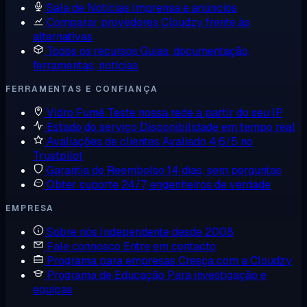
Sala de Notícias
Imprensa e anúncios
Comparar provedores
Cloudzy frente às
alternativas
Todos os recursos
Guias, documentação,
ferramentas, notícias
FERRAMENTAS E CONFIANÇA
Vidro Fumê
Teste nossa rede a partir do seu IP
Estado do serviço
Disponibilidade em tempo real
Avaliações de clientes
Avaliado 4,6/5 no
Trustpilot
Garantia de Reembolso
14 dias, sem perguntas
Obter suporte
24/7, engenheiros de verdade
EMPRESA
Sobre nós
Independente desde 2008
Fale connosco
Entre em contacto
Programa para empresas
Cresça com a Cloudzy
Programa de Educação
Para investigação e
equipas