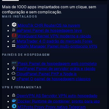
Mais de 1000 apps implantados com um clique, sem
configuração e sem complicação.
MAIS INSTALADOS
MikroTik CHR
RouterOS na nuvem
aaPanel
Painel de hospedagem leve
WireGuard
Kernel VPN moderno e rápido
MetaTrader 4
O padrão do mercado Forex
Hiddify Manager
Painel multi-protocolo VPN
PAINÉIS DE HOSPEDAGEM
Plesk
Painel de hospedagem web completo
FastPanel
Painel de servidor grátis e rápido
CloudPanel
Painel PHP e Node.js
cPanel
O painel de hospedagem clássico
VPN E FERRAMENTAS
OpenVPN AS
Servidor VPN auto-hospedado
Docker
Runtime de contêiner, pronto para uso
MTProto Proxy
Proxy nativo Telegram