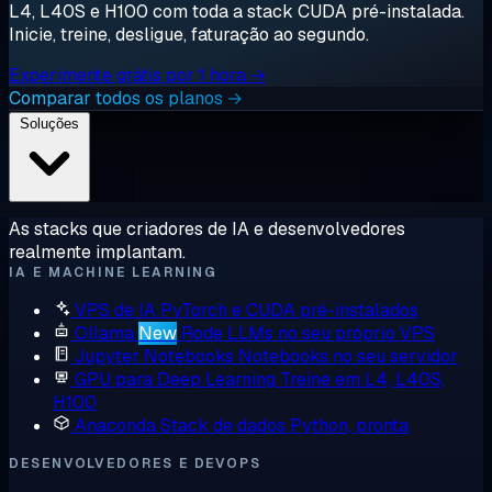
L4, L40S e H100 com toda a stack CUDA pré-instalada.
Inicie, treine, desligue, faturação ao segundo.
Experimente grátis por 1 hora →
Comparar todos os planos →
Soluções
As stacks que criadores de IA e desenvolvedores
realmente implantam.
IA E MACHINE LEARNING
VPS de IA
PyTorch e CUDA pré-instalados
Ollama
New
Rode LLMs no seu próprio VPS
Jupyter Notebooks
Notebooks no seu servidor
GPU para Deep Learning
Treine em L4, L40S,
H100
Anaconda
Stack de dados Python, pronta
DESENVOLVEDORES E DEVOPS