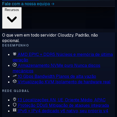
Fale com a nossa equipa →
Recursos
O que vem em todo servidor Cloudzy. Padrão, não
opcional.
DESEMPENHO
AMD EPYC + DDR5
Núcleos e memória de última
geração
Armazenamento NVMe puro
Nunca discos
mecânicos
10 Gbps Bandwidth
Planos de alta vazão
Virtualização KVM
Isolamento de hardware real
REDE GLOBAL
13 Localizações
AN, UE, Oriente Médio, APAC
Proteção DDoS
Mitigação de ataques integrada
IPv6 + IPv4 dedicado
v6 nativo, seu próprio v4