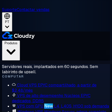
Suporte
Contactar vendas
PT
Produtos
Servidores reais, implantados em 60 segundos. Sem
labirinto de upsell.
COMPUTAR
Cloud VPS
EPYC compartilhado, a partir de
$2,48/mês
VPS de alto desempenho
Núcleos EPYC
dedicados, DDR5
VPS com GPU
New
L4, L40S, H100 sob demanda
Windows VPS
Windows Server, admin completo