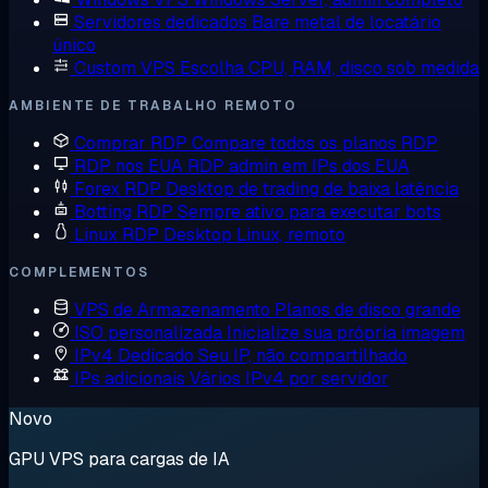
Servidores dedicados
Bare metal de locatário
único
Custom VPS
Escolha CPU, RAM, disco sob medida
AMBIENTE DE TRABALHO REMOTO
Comprar RDP
Compare todos os planos RDP
RDP nos EUA
RDP admin em IPs dos EUA
Forex RDP
Desktop de trading de baixa latência
Botting RDP
Sempre ativo para executar bots
Linux RDP
Desktop Linux, remoto
COMPLEMENTOS
VPS de Armazenamento
Planos de disco grande
ISO personalizada
Inicialize sua própria imagem
IPv4 Dedicado
Seu IP, não compartilhado
IPs adicionais
Vários IPv4 por servidor
Novo
GPU VPS para cargas de IA