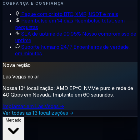
COBRANÇA E CONFIANÇA
Pague com cripto
BTC, XMR, USDT e mais
Reembolso em 14 dias
Reembolso total, sem
perguntas
SLA de uptime de 99,95%
Nosso compromisso de
uptime
Suporte humano 24/7
Engenheiros de verdade,
em minutos
Nova região
Las Vegas no ar
Nossa 13ª localização: AMD EPYC, NVMe puro e rede de
40 Gbps em Nevada. Implante em 60 segundos.
Implantar em Las Vegas →
Ver todas as 13 localizações →
Mercado