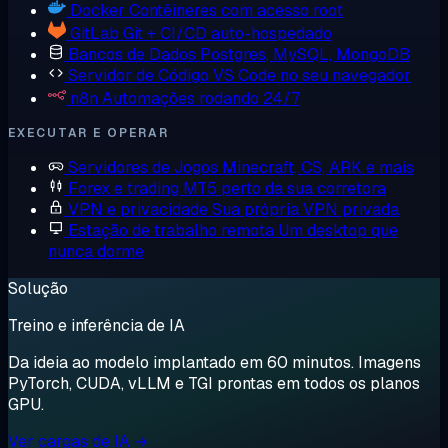
Docker
Contêineres com acesso root
GitLab
Git + CI/CD auto-hospedado
Bancos de Dados
Postgres, MySQL, MongoDB
Servidor de Código
VS Code no seu navegador
n8n
Automações rodando 24/7
EXECUTAR E OPERAR
Servidores de Jogos
Minecraft, CS, ARK e mais
Forex e trading
MT5 perto da sua corretora
VPN e privacidade
Sua própria VPN privada
Estação de trabalho remota
Um desktop que
nunca dorme
Solução
Treino e inferência de IA
Da ideia ao modelo implantado em 60 minutos. Imagens
PyTorch, CUDA, vLLM e TGI prontas em todos os planos
GPU.
Ver cargas de IA →