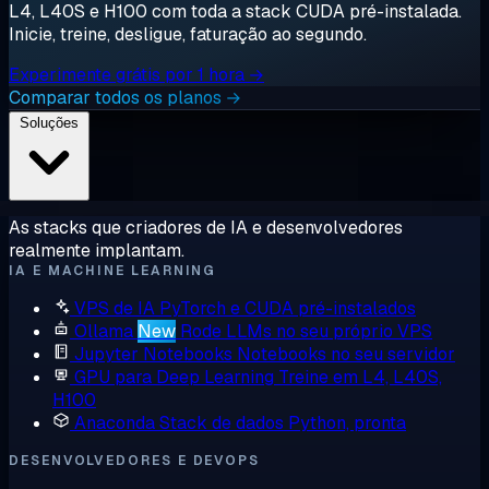
L4, L40S e H100 com toda a stack CUDA pré-instalada.
Inicie, treine, desligue, faturação ao segundo.
Experimente grátis por 1 hora →
Comparar todos os planos →
Soluções
As stacks que criadores de IA e desenvolvedores
realmente implantam.
IA E MACHINE LEARNING
VPS de IA
PyTorch e CUDA pré-instalados
Ollama
New
Rode LLMs no seu próprio VPS
Jupyter Notebooks
Notebooks no seu servidor
GPU para Deep Learning
Treine em L4, L40S,
H100
Anaconda
Stack de dados Python, pronta
DESENVOLVEDORES E DEVOPS