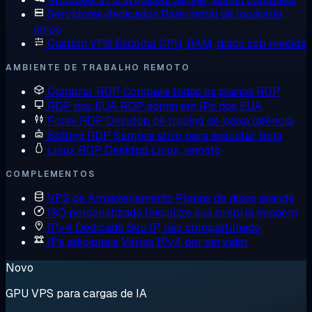
Servidores dedicados
Bare metal de locatário
único
Custom VPS
Escolha CPU, RAM, disco sob medida
AMBIENTE DE TRABALHO REMOTO
Comprar RDP
Compare todos os planos RDP
RDP nos EUA
RDP admin em IPs dos EUA
Forex RDP
Desktop de trading de baixa latência
Botting RDP
Sempre ativo para executar bots
Linux RDP
Desktop Linux, remoto
COMPLEMENTOS
VPS de Armazenamento
Planos de disco grande
ISO personalizada
Inicialize sua própria imagem
IPv4 Dedicado
Seu IP, não compartilhado
IPs adicionais
Vários IPv4 por servidor
Novo
GPU VPS para cargas de IA