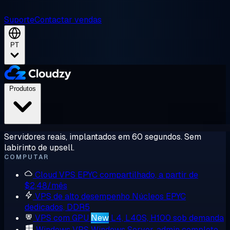
Suporte
Contactar vendas
PT
Produtos
Servidores reais, implantados em 60 segundos. Sem
labirinto de upsell.
COMPUTAR
Cloud VPS
EPYC compartilhado, a partir de
$2,48/mês
VPS de alto desempenho
Núcleos EPYC
dedicados, DDR5
VPS com GPU
New
L4, L40S, H100 sob demanda
Windows VPS
Windows Server, admin completo