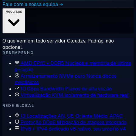
Fale com a nossa equipa →
Recursos
O que vem em todo servidor Cloudzy. Padrão, não
opcional.
DESEMPENHO
AMD EPYC + DDR5
Núcleos e memória de última
geração
Armazenamento NVMe puro
Nunca discos
mecânicos
10 Gbps Bandwidth
Planos de alta vazão
Virtualização KVM
Isolamento de hardware real
REDE GLOBAL
13 Localizações
AN, UE, Oriente Médio, APAC
Proteção DDoS
Mitigação de ataques integrada
IPv6 + IPv4 dedicado
v6 nativo, seu próprio v4