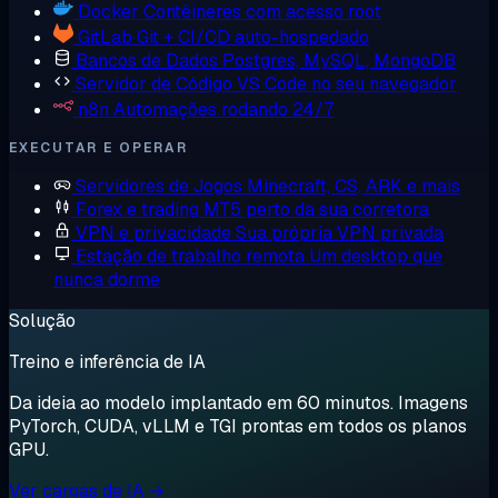
Docker
Contêineres com acesso root
GitLab
Git + CI/CD auto-hospedado
Bancos de Dados
Postgres, MySQL, MongoDB
Servidor de Código
VS Code no seu navegador
n8n
Automações rodando 24/7
EXECUTAR E OPERAR
Servidores de Jogos
Minecraft, CS, ARK e mais
Forex e trading
MT5 perto da sua corretora
VPN e privacidade
Sua própria VPN privada
Estação de trabalho remota
Um desktop que
nunca dorme
Solução
Treino e inferência de IA
Da ideia ao modelo implantado em 60 minutos. Imagens
PyTorch, CUDA, vLLM e TGI prontas em todos os planos
GPU.
Ver cargas de IA →