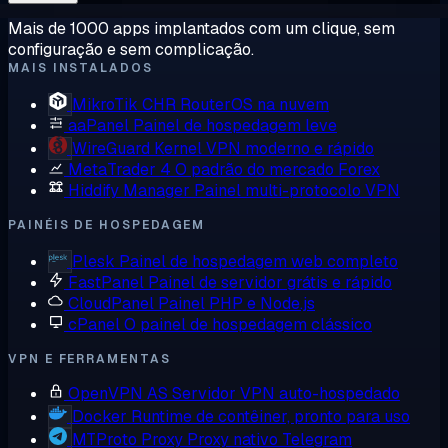
Mais de 1000 apps implantados com um clique, sem
configuração e sem complicação.
MAIS INSTALADOS
MikroTik CHR
RouterOS na nuvem
aaPanel
Painel de hospedagem leve
WireGuard
Kernel VPN moderno e rápido
MetaTrader 4
O padrão do mercado Forex
Hiddify Manager
Painel multi-protocolo VPN
PAINÉIS DE HOSPEDAGEM
Plesk
Painel de hospedagem web completo
FastPanel
Painel de servidor grátis e rápido
CloudPanel
Painel PHP e Node.js
cPanel
O painel de hospedagem clássico
VPN E FERRAMENTAS
OpenVPN AS
Servidor VPN auto-hospedado
Docker
Runtime de contêiner, pronto para uso
MTProto Proxy
Proxy nativo Telegram