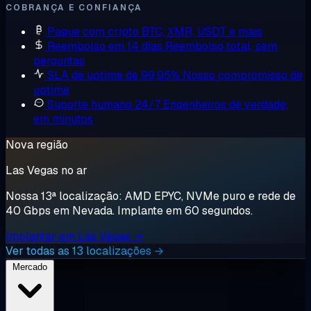
COBRANÇA E CONFIANÇA
Pague com cripto
BTC, XMR, USDT e mais
Reembolso em 14 dias
Reembolso total, sem
perguntas
SLA de uptime de 99,95%
Nosso compromisso de
uptime
Suporte humano 24/7
Engenheiros de verdade,
em minutos
Nova região
Las Vegas no ar
Nossa 13ª localização: AMD EPYC, NVMe puro e rede de
40 Gbps em Nevada. Implante em 60 segundos.
Implantar em Las Vegas →
Ver todas as 13 localizações →
Mercado