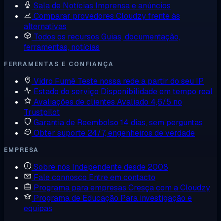
Sala de Notícias
Imprensa e anúncios
Comparar provedores
Cloudzy frente às
alternativas
Todos os recursos
Guias, documentação,
ferramentas, notícias
FERRAMENTAS E CONFIANÇA
Vidro Fumê
Teste nossa rede a partir do seu IP
Estado do serviço
Disponibilidade em tempo real
Avaliações de clientes
Avaliado 4,6/5 no
Trustpilot
Garantia de Reembolso
14 dias, sem perguntas
Obter suporte
24/7, engenheiros de verdade
EMPRESA
Sobre nós
Independente desde 2008
Fale connosco
Entre em contacto
Programa para empresas
Cresça com a Cloudzy
Programa de Educação
Para investigação e
equipas