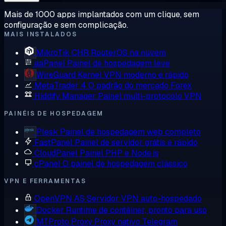
Mais de 1000 apps implantados com um clique, sem
configuração e sem complicação.
MAIS INSTALADOS
MikroTik CHR
RouterOS na nuvem
aaPanel
Painel de hospedagem leve
WireGuard
Kernel VPN moderno e rápido
MetaTrader 4
O padrão do mercado Forex
Hiddify Manager
Painel multi-protocolo VPN
PAINÉIS DE HOSPEDAGEM
Plesk
Painel de hospedagem web completo
FastPanel
Painel de servidor grátis e rápido
CloudPanel
Painel PHP e Node.js
cPanel
O painel de hospedagem clássico
VPN E FERRAMENTAS
OpenVPN AS
Servidor VPN auto-hospedado
Docker
Runtime de contêiner, pronto para uso
MTProto Proxy
Proxy nativo Telegram