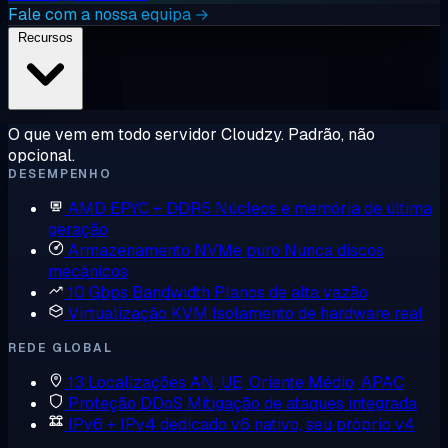
Fale com a nossa equipa →
Recursos
O que vem em todo servidor Cloudzy. Padrão, não
opcional.
DESEMPENHO
AMD EPYC + DDR5
Núcleos e memória de última
geração
Armazenamento NVMe puro
Nunca discos
mecânicos
10 Gbps Bandwidth
Planos de alta vazão
Virtualização KVM
Isolamento de hardware real
REDE GLOBAL
13 Localizações
AN, UE, Oriente Médio, APAC
Proteção DDoS
Mitigação de ataques integrada
IPv6 + IPv4 dedicado
v6 nativo, seu próprio v4