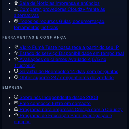
Sala de Notícias
Imprensa e anúncios
Comparar provedores
Cloudzy frente às
alternativas
Todos os recursos
Guias, documentação,
ferramentas, notícias
FERRAMENTAS E CONFIANÇA
Vidro Fumê
Teste nossa rede a partir do seu IP
Estado do serviço
Disponibilidade em tempo real
Avaliações de clientes
Avaliado 4,6/5 no
Trustpilot
Garantia de Reembolso
14 dias, sem perguntas
Obter suporte
24/7, engenheiros de verdade
EMPRESA
Sobre nós
Independente desde 2008
Fale connosco
Entre em contacto
Programa para empresas
Cresça com a Cloudzy
Programa de Educação
Para investigação e
equipas