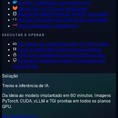
Docker
Contêineres com acesso root
GitLab
Git + CI/CD auto-hospedado
Bancos de Dados
Postgres, MySQL, MongoDB
Servidor de Código
VS Code no seu navegador
n8n
Automações rodando 24/7
EXECUTAR E OPERAR
Servidores de Jogos
Minecraft, CS, ARK e mais
Forex e trading
MT5 perto da sua corretora
VPN e privacidade
Sua própria VPN privada
Estação de trabalho remota
Um desktop que
nunca dorme
Solução
Treino e inferência de IA
Da ideia ao modelo implantado em 60 minutos. Imagens
PyTorch, CUDA, vLLM e TGI prontas em todos os planos
GPU.
Ver cargas de IA →