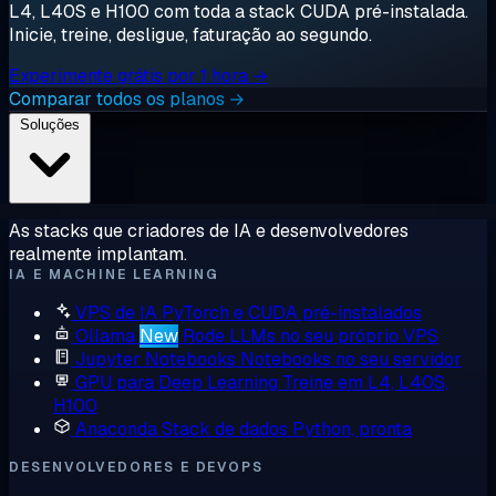
L4, L40S e H100 com toda a stack CUDA pré-instalada.
Inicie, treine, desligue, faturação ao segundo.
Experimente grátis por 1 hora →
Comparar todos os planos →
Soluções
As stacks que criadores de IA e desenvolvedores
realmente implantam.
IA E MACHINE LEARNING
VPS de IA
PyTorch e CUDA pré-instalados
Ollama
New
Rode LLMs no seu próprio VPS
Jupyter Notebooks
Notebooks no seu servidor
GPU para Deep Learning
Treine em L4, L40S,
H100
Anaconda
Stack de dados Python, pronta
DESENVOLVEDORES E DEVOPS