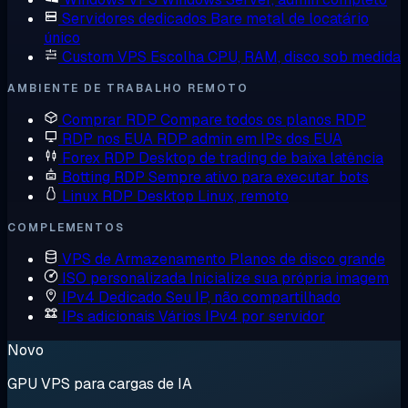
Servidores dedicados
Bare metal de locatário
único
Custom VPS
Escolha CPU, RAM, disco sob medida
AMBIENTE DE TRABALHO REMOTO
Comprar RDP
Compare todos os planos RDP
RDP nos EUA
RDP admin em IPs dos EUA
Forex RDP
Desktop de trading de baixa latência
Botting RDP
Sempre ativo para executar bots
Linux RDP
Desktop Linux, remoto
COMPLEMENTOS
VPS de Armazenamento
Planos de disco grande
ISO personalizada
Inicialize sua própria imagem
IPv4 Dedicado
Seu IP, não compartilhado
IPs adicionais
Vários IPv4 por servidor
Novo
GPU VPS para cargas de IA