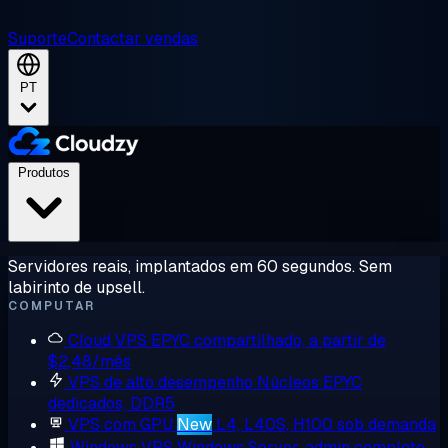
Suporte
Contactar vendas
PT
Produtos
Servidores reais, implantados em 60 segundos. Sem
labirinto de upsell.
COMPUTAR
Cloud VPS
EPYC compartilhado, a partir de
$2,48/mês
VPS de alto desempenho
Núcleos EPYC
dedicados, DDR5
VPS com GPU
New
L4, L40S, H100 sob demanda
Windows VPS
Windows Server, admin completo