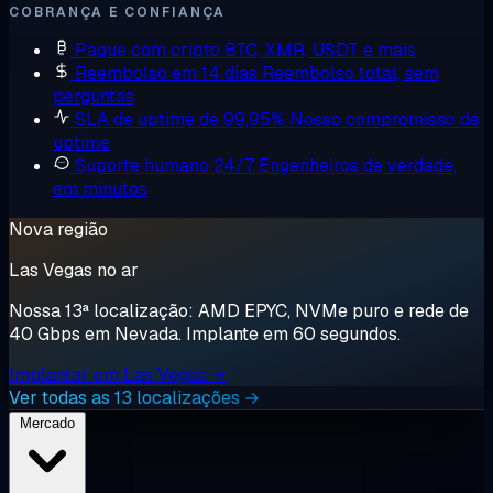
COBRANÇA E CONFIANÇA
Pague com cripto
BTC, XMR, USDT e mais
Reembolso em 14 dias
Reembolso total, sem
perguntas
SLA de uptime de 99,95%
Nosso compromisso de
uptime
Suporte humano 24/7
Engenheiros de verdade,
em minutos
Nova região
Las Vegas no ar
Nossa 13ª localização: AMD EPYC, NVMe puro e rede de
40 Gbps em Nevada. Implante em 60 segundos.
Implantar em Las Vegas →
Ver todas as 13 localizações →
Mercado