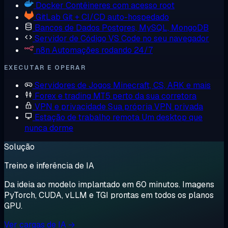
Docker
Contêineres com acesso root
GitLab
Git + CI/CD auto-hospedado
Bancos de Dados
Postgres, MySQL, MongoDB
Servidor de Código
VS Code no seu navegador
n8n
Automações rodando 24/7
EXECUTAR E OPERAR
Servidores de Jogos
Minecraft, CS, ARK e mais
Forex e trading
MT5 perto da sua corretora
VPN e privacidade
Sua própria VPN privada
Estação de trabalho remota
Um desktop que
nunca dorme
Solução
Treino e inferência de IA
Da ideia ao modelo implantado em 60 minutos. Imagens
PyTorch, CUDA, vLLM e TGI prontas em todos os planos
GPU.
Ver cargas de IA →