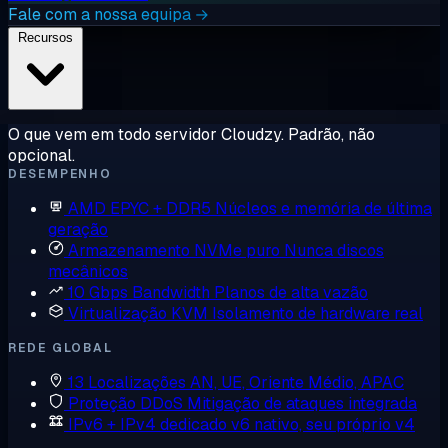
Fale com a nossa equipa →
Recursos
O que vem em todo servidor Cloudzy. Padrão, não
opcional.
DESEMPENHO
AMD EPYC + DDR5
Núcleos e memória de última
geração
Armazenamento NVMe puro
Nunca discos
mecânicos
10 Gbps Bandwidth
Planos de alta vazão
Virtualização KVM
Isolamento de hardware real
REDE GLOBAL
13 Localizações
AN, UE, Oriente Médio, APAC
Proteção DDoS
Mitigação de ataques integrada
IPv6 + IPv4 dedicado
v6 nativo, seu próprio v4