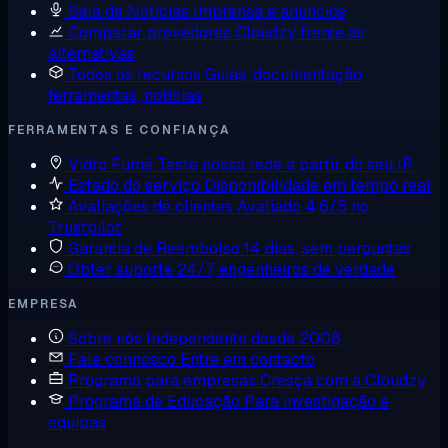
Sala de Notícias
Imprensa e anúncios
Comparar provedores
Cloudzy frente às
alternativas
Todos os recursos
Guias, documentação,
ferramentas, notícias
FERRAMENTAS E CONFIANÇA
Vidro Fumê
Teste nossa rede a partir do seu IP
Estado do serviço
Disponibilidade em tempo real
Avaliações de clientes
Avaliado 4,6/5 no
Trustpilot
Garantia de Reembolso
14 dias, sem perguntas
Obter suporte
24/7, engenheiros de verdade
EMPRESA
Sobre nós
Independente desde 2008
Fale connosco
Entre em contacto
Programa para empresas
Cresça com a Cloudzy
Programa de Educação
Para investigação e
equipas