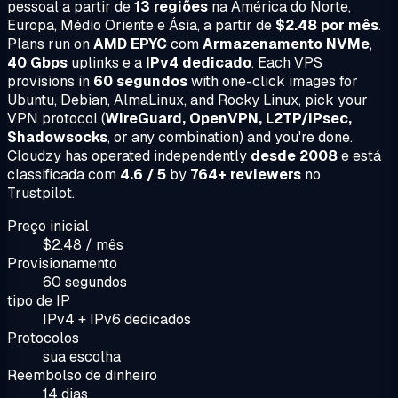
pessoal a partir de
13 regiões
na América do Norte,
Europa, Médio Oriente e Ásia, a partir de
$2.48 por mês
.
Plans run on
AMD EPYC
com
Armazenamento NVMe
,
40 Gbps
uplinks e a
IPv4 dedicado
. Each VPS
provisions in
60 segundos
with one-click images for
Ubuntu, Debian, AlmaLinux, and Rocky Linux, pick your
VPN protocol (
WireGuard, OpenVPN, L2TP/IPsec,
Shadowsocks
, or any combination) and you're done.
Cloudzy has operated independently
desde 2008
e está
classificada com
4.6 / 5
by
764+ reviewers
no
Trustpilot.
Preço inicial
$2.48 / mês
Provisionamento
60 segundos
tipo de IP
IPv4 + IPv6 dedicados
Protocolos
sua escolha
Reembolso de dinheiro
14 dias