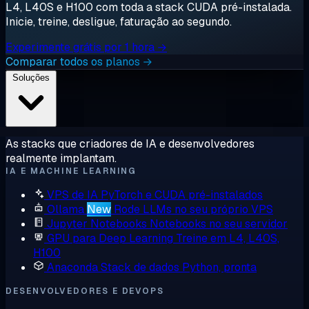
L4, L40S e H100 com toda a stack CUDA pré-instalada.
Inicie, treine, desligue, faturação ao segundo.
Experimente grátis por 1 hora →
Comparar todos os planos →
Soluções
As stacks que criadores de IA e desenvolvedores
realmente implantam.
IA E MACHINE LEARNING
VPS de IA
PyTorch e CUDA pré-instalados
Ollama
New
Rode LLMs no seu próprio VPS
Jupyter Notebooks
Notebooks no seu servidor
GPU para Deep Learning
Treine em L4, L40S,
H100
Anaconda
Stack de dados Python, pronta
DESENVOLVEDORES E DEVOPS