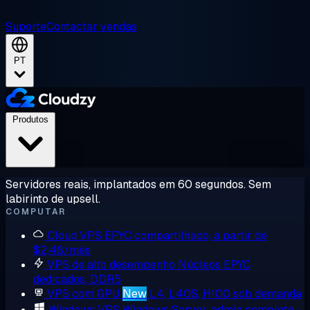
Suporte
Contactar vendas
PT
Produtos
Servidores reais, implantados em 60 segundos. Sem
labirinto de upsell.
COMPUTAR
Cloud VPS
EPYC compartilhado, a partir de
$2,48/mês
VPS de alto desempenho
Núcleos EPYC
dedicados, DDR5
VPS com GPU
New
L4, L40S, H100 sob demanda
Windows VPS
Windows Server, admin completo