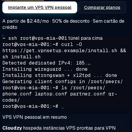
Implante um VPS VPN pessoal
Comparar planos
A partir de
$2.48/mo
· 50% de desconto · Sem cartão de
crédito
~ ssh root@vps-mia-001
túnel para cima
root@vps-mia-001:~#
curl -O
https://get.vpnsetup.example/install.sh &&
sh install.sh
Detected dedicated IPv4: 185.…
Installing wireguard ... done
Installing strongswan + xl2tpd ... done
Generating client configs in /root/peers/
root@vps-mia-001:~#
ls /root/peers/
phone.conf laptop.conf partner.conf qr-
codes/
root@vps-mia-001:~#
_
VPS VPN pessoal em resumo
Cloudzy
hospeda instâncias VPS prontas para VPN