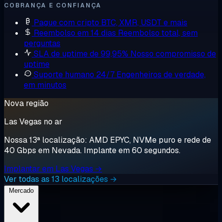
COBRANÇA E CONFIANÇA
Pague com cripto
BTC, XMR, USDT e mais
Reembolso em 14 dias
Reembolso total, sem
perguntas
SLA de uptime de 99,95%
Nosso compromisso de
uptime
Suporte humano 24/7
Engenheiros de verdade,
em minutos
Nova região
Las Vegas no ar
Nossa 13ª localização: AMD EPYC, NVMe puro e rede de
40 Gbps em Nevada. Implante em 60 segundos.
Implantar em Las Vegas →
Ver todas as 13 localizações →
Mercado