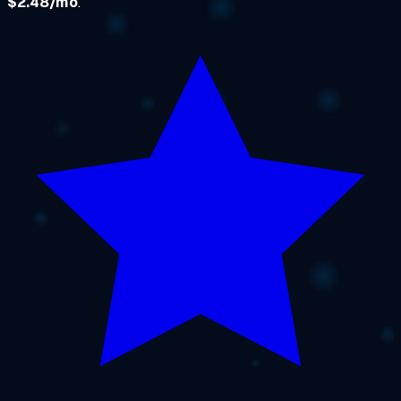
$2.48/mo
.