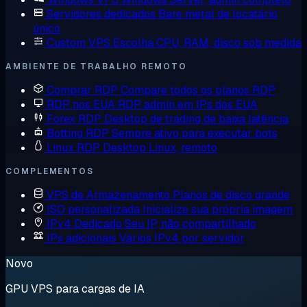
Servidores dedicados
Bare metal de locatário
único
Custom VPS
Escolha CPU, RAM, disco sob medida
AMBIENTE DE TRABALHO REMOTO
Comprar RDP
Compare todos os planos RDP
RDP nos EUA
RDP admin em IPs dos EUA
Forex RDP
Desktop de trading de baixa latência
Botting RDP
Sempre ativo para executar bots
Linux RDP
Desktop Linux, remoto
COMPLEMENTOS
VPS de Armazenamento
Planos de disco grande
ISO personalizada
Inicialize sua própria imagem
IPv4 Dedicado
Seu IP, não compartilhado
IPs adicionais
Vários IPv4 por servidor
Novo
GPU VPS para cargas de IA